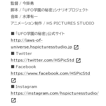
監督 / 今掛勇
脚本 / 「UFO学園の秘密」シナリオプロジェクト
音楽 / 水澤有一
アニメーション制作 / HS PICTURES STUDIO
■ 「UFO学園の秘密」公式サイト
http://laws-of-
open_in_new
universe.hspicturesstudio.jp
■ Twitter
open_in_new
https://twitter.com/HSPicStd
■ Facebook
https://www.facebook.com/HSPicStd
open_in_new
■ Instagram
https://instagram.com/hspicturesstudio/
open_in_new