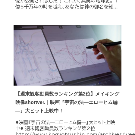
像が公開されました！ これが、真実の地球史。 1
億5千万年の時を越え、あなたは神の御名を知...
【週末観客動員数ランキング第2位】メイキング
映像shortver.｜映画『宇宙の法―エローヒム編
―』大ヒット上映中！
♦︎映画『宇宙の法―エローヒム編―』大ヒット上映
中♦︎ 週末観客動員数ランキング第2位
http://www.kogyotsushin.com/archives/we