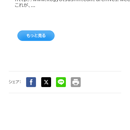
これが、...
もっと見る
print
シェア：