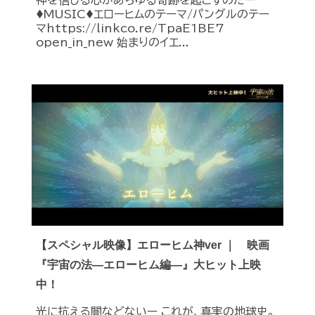
♦︎MUSIC♦︎エローヒムのテーマ/パングルのテー
マhttps://linkco.re/TpaE1BE7
open_in_new 始まりのイエ...
【スペシャル映像】エローヒム神ver ｜ 映画
『宇宙の法―エローヒム編―』大ヒット上映
中！
光に抗える闇などないー これが、真実の地球史。