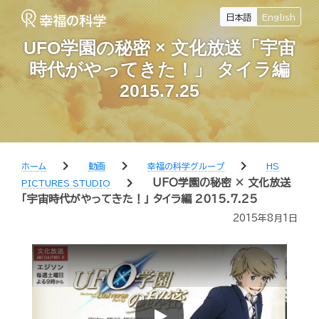
日本語
English
UFO学園の秘密 × 文化放送「宇宙
時代がやってきた！」 タイラ編
2015.7.25
chevron_right
chevron_right
chevron_right
ホーム
動画
幸福の科学グループ
HS
chevron_right
UFO学園の秘密 × 文化放送
PICTURES STUDIO
「宇宙時代がやってきた！」 タイラ編 2015.7.25
2015年8月1日