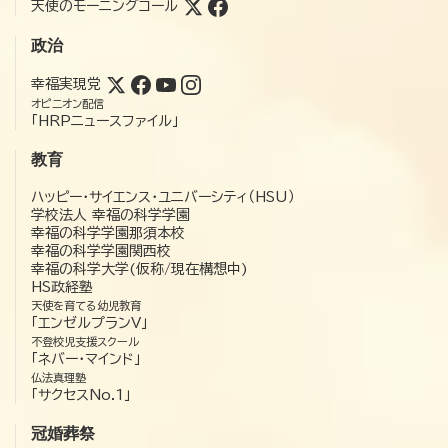
天使のモーニングコール
政治
幸福実現党
オピニオン配信
「HRPニュースファイル」
教育
ハッピー・サイエンス・ユニバーシティ（HSU）
学校法人 幸福の科学学園
幸福の科学学園那須本校
幸福の科学学園関西校
幸福の科学大学(仮称/現在構想中)
HS政経塾
天使を育てる幼児教育
「エンゼルプランV」
不登校児支援スクール
「ネバー・マインド」
仏法真理塾
「サクセスNo.1」
冠婚葬祭