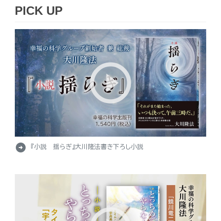
PICK UP
arrow_circle_right
『小説 揺らぎ』大川隆法書き下ろし小説