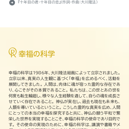
arrow_circle_right
『十年目の君・十年目の恋』（作詞・作曲：大川隆法）
幸福の科学は1986年、大川隆法総裁によって立宗されました。
立宗以来、真実の人生観に基づく「幸福」を広めるべく、活動を
展開してきました。 人間は、肉体に魂が宿った霊的な存在であ
り、心こそがその本質であること。 私たちは、この世とあの世を
何度も転生輪廻し、様々な人生経験を通して、自らの魂を成長さ
せていく存在であること。 神仏が実在し、過去も現在も未来も、
人類を導いているということ。 こうした霊的な真実を広め、人間
にとっての本当の幸福を探究すると共に、神仏の願う平和で繁
栄した世界を実現することこそ、幸福の科学の使命であり目的で
す。 その使命の実現のために、幸福の科学は、講演や書籍やメ