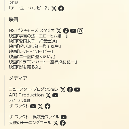
女性誌
「アー・ユー・ハッピー?」
映画
HS ピクチャーズ スタジオ
映画『宇宙の法―エローヒム編―』
映画『愛国女子―紅武士道』
映画『呪い返し師—塩子誕生』
映画『レット・イット・ビー』
映画『二十歳に還りたい。』
映画『ドラゴン・ハート―霊界探訪記―』
映画『影を売る女』
メディア
ニュースター・プロダクション
ARI Production
オピニオン番組
ザ・ファクト
ザ・ファクト 異次元ファイル
天使のモーニングコール