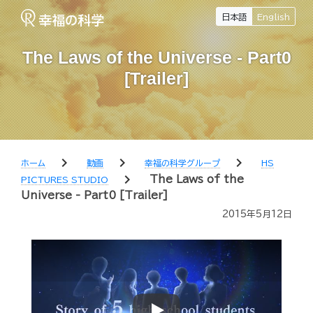
日本語
English
The Laws of the Universe - Part0
[Trailer]
chevron_right
chevron_right
chevron_right
ホーム
動画
幸福の科学グループ
HS
chevron_right
The Laws of the
PICTURES STUDIO
Universe - Part0 [Trailer]
2015年5月12日