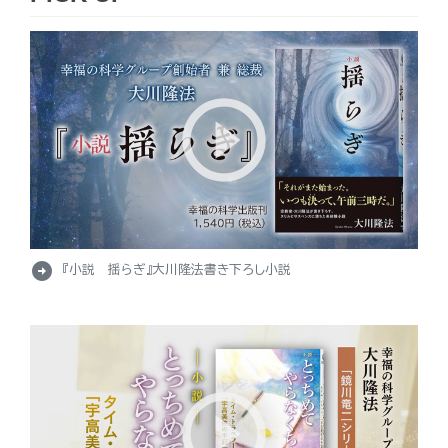
arrow_circle_right
『小説 揺らぎ』大川隆法書き下ろし小説