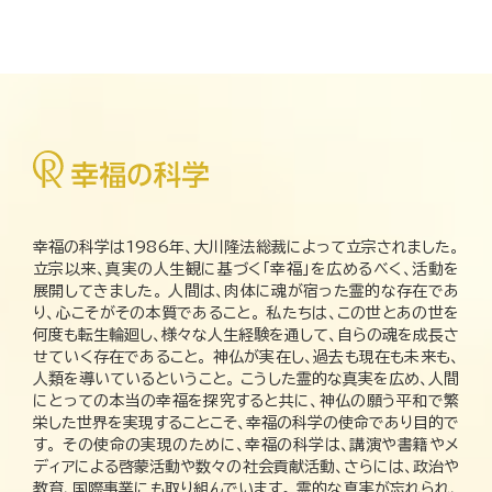
幸福の科学は1986年、大川隆法総裁によって立宗されました。
立宗以来、真実の人生観に基づく「幸福」を広めるべく、活動を
展開してきました。 人間は、肉体に魂が宿った霊的な存在であ
り、心こそがその本質であること。 私たちは、この世とあの世を
何度も転生輪廻し、様々な人生経験を通して、自らの魂を成長さ
せていく存在であること。 神仏が実在し、過去も現在も未来も、
人類を導いているということ。 こうした霊的な真実を広め、人間
にとっての本当の幸福を探究すると共に、神仏の願う平和で繁
栄した世界を実現することこそ、幸福の科学の使命であり目的で
す。 その使命の実現のために、幸福の科学は、講演や書籍やメ
ディアによる啓蒙活動や数々の社会貢献活動、さらには、政治や
教育、国際事業にも取り組んでいます。 霊的な真実が忘れられ、