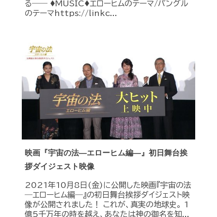
る―― ♦︎MUSIC♦︎エローヒムのテーマ/パングル
のテーマhttps://linkc...
映画『宇宙の法―エローヒム編―』初日舞台挨
拶ダイジェスト映像
2021年10月8日(金)に公開した映画『宇宙の法
―エローヒム編―』の初日舞台挨拶ダイジェスト映
像が公開されました！ これが、真実の地球史。 1
億5千万年の時を越え、あなたは神の御名を知...