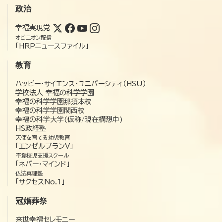
政治
幸福実現党
オピニオン配信
「HRPニュースファイル」
教育
ハッピー・サイエンス・ユニバーシティ（HSU）
学校法人 幸福の科学学園
幸福の科学学園那須本校
幸福の科学学園関西校
幸福の科学大学(仮称/現在構想中)
HS政経塾
天使を育てる幼児教育
「エンゼルプランV」
不登校児支援スクール
「ネバー・マインド」
仏法真理塾
「サクセスNo.1」
冠婚葬祭
来世幸福セレモニー