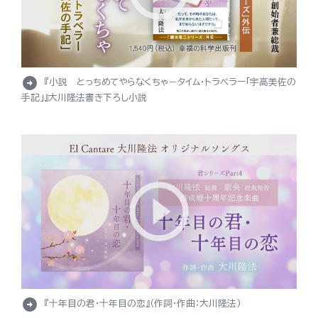
arrow_circle_right
『小説 とっちめてやらなくちゃ－タイム・トラベラー「宇高美佐の
手記」』大川隆法書き下ろし小説
arrow_circle_right
『十年目の君・十年目の恋』（作詞・作曲：大川隆法）