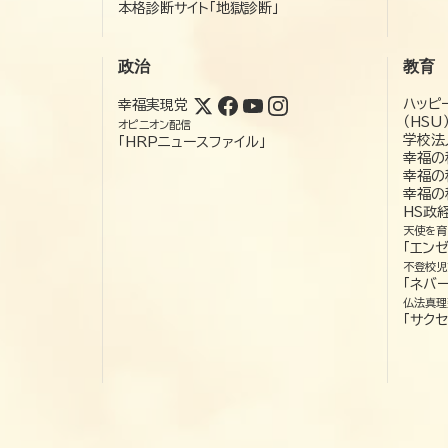
本格診断サイト「地獄診断」
政治
教育
ハッピ
幸福実現党
（HSU
オピニオン配信
学校法
「HRPニュースファイル」
幸福の
幸福の
幸福の
HS政
天使を育
「エン
不登校児
「ネバー
仏法真理
「サクセ