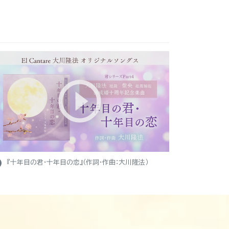
ight
『十年目の君・十年目の恋』（作詞・作曲：大川隆法）