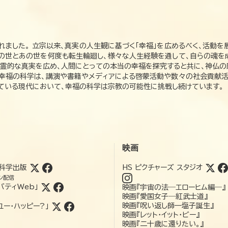
れました。 立宗以来、真実の人生観に基づく「幸福」を広めるべく、活動を
この世とあの世を何度も転生輪廻し、様々な人生経験を通して、自らの魂を
た霊的な真実を広め、人間にとっての本当の幸福を探究すると共に、神仏
、幸福の科学は、講演や書籍やメディアによる啓蒙活動や数々の社会貢献活
れている現代において、幸福の科学は宗教の可能性に挑戦し続けています。
映画
科学出版
HS ピクチャーズ スタジオ
ン配信
バティWeb」
映画『宇宙の法―エローヒム編―』
映画『愛国女子―紅武士道』
映画『呪い返し師—塩子誕生』
ユー・ハッピー?」
映画『レット・イット・ビー』
映画『二十歳に還りたい。』