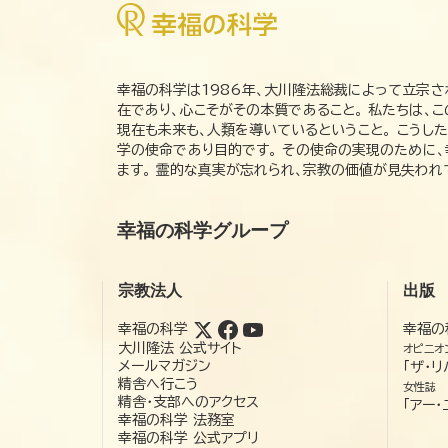
幸福の科学は1986年、大川隆法総裁によって立宗さ
在であり、心こそがその本質であること。 私たちは、
現在も未来も、人類を導いているということ。 こうし
学の使命であり目的です。 その使命の実現のために
ます。 霊的な真実が忘れられ、宗教の価値が見失わ
幸福の科学グループ
宗教法人
出版
幸福の科学
幸福の
大川隆法 公式サイト
オピニオ
メールマガジン
「ザ・リ
精舎へ行こう
女性誌
精舎・支部へのアクセス
「アー・
幸福の科学 法務室
幸福の科学 公式アプリ