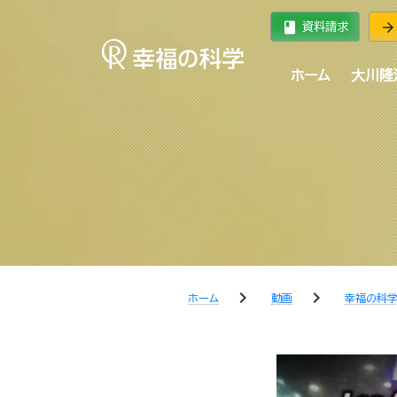
book
arrow_forward
資料請求
ホーム
大川隆
chevron_right
chevron_right
ホーム
動画
幸福の科