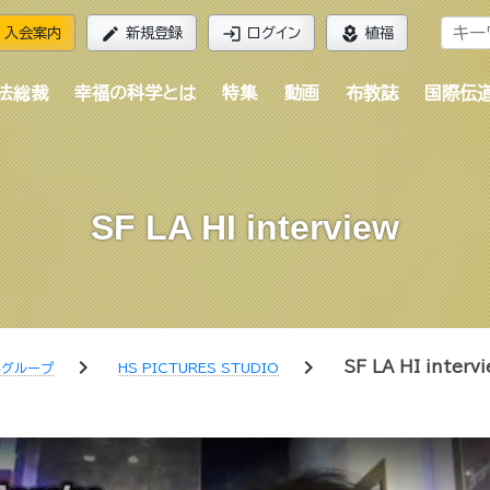
edit
login
local_florist
入会案内
新規登録
ログイン
植福
法総裁
幸福の科学とは
特集
動画
布教誌
国際伝
SF LA HI interview
chevron_right
chevron_right
SF LA HI interv
学グループ
HS PICTURES STUDIO