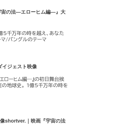
宇宙の法―エローヒム編―』大
1億5千万年の時を越え、あなた
テーマ/パングルのテーマ
ダイジェスト映像
―エローヒム編―』の初日舞台挨
実の地球史。 1億5千万年の時を
hortver.｜映画『宇宙の法