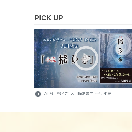
PICK UP
arrow_circle_right
『小説 揺らぎ』大川隆法書き下ろし小説