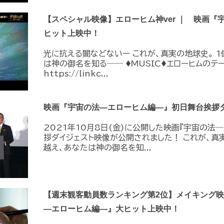
【スペシャル映像】エローヒム神ver ｜ 映画『
ヒット上映中！
光に抗える闇などないー これが、真実の地球史。 
は神の御名を知る―― ♦︎MUSIC♦︎エローヒムの
https://linkc...
映画『宇宙の法―エローヒム編―』初日舞台挨拶
2021年10月8日(金)に公開した映画『宇宙の法
拶ダイジェスト映像が公開されました！ これが、真
越え、あなたは神の御名を知...
【週末観客動員数ランキング第2位】メイキング映像s
―エローヒム編―』大ヒット上映中！