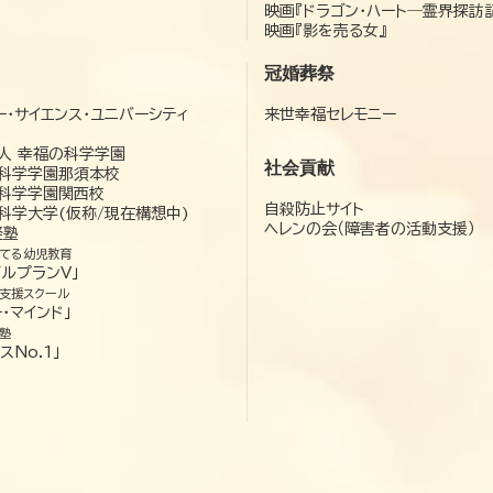
映画『ドラゴン・ハート―霊界探訪
映画『影を売る女』
冠婚葬祭
ー・サイエンス・ユニバーシティ
来世幸福セレモニー
）
人 幸福の科学学園
社会貢献
科学学園那須本校
科学学園関西校
自殺防止サイト
科学大学(仮称/現在構想中)
ヘレンの会（障害者の活動支援）
経塾
てる幼児教育
ゼルプランV」
支援スクール
・マインド」
塾
スNo.1」