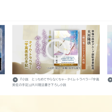
arrow_circle_right
arrow_circle_r
『小説 とっちめてやらなくちゃ－タイム・トラベラー「宇高
美佐の手記」』大川隆法書き下ろし小説