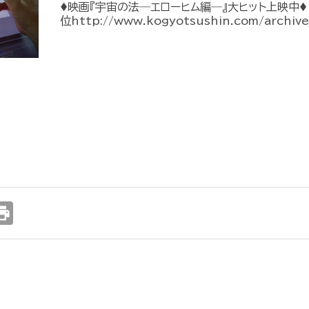
♦︎映画『宇宙の法―エローヒム編―』大ヒット上映中♦
位http://www.kogyotsushin.com/archiv
int