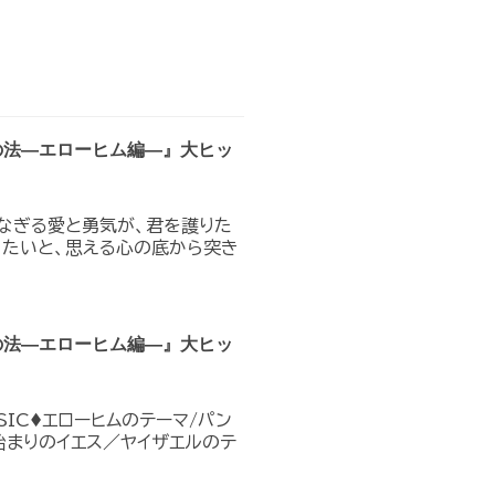
の法―エローヒム編―』大ヒッ
なぎる愛と勇気が、君を護りた
りたいと、思える心の底から突き
の法―エローヒム編―』大ヒッ
IC♦︎エローヒムのテーマ/パン
E7 始まりのイエス／ヤイザエルのテ