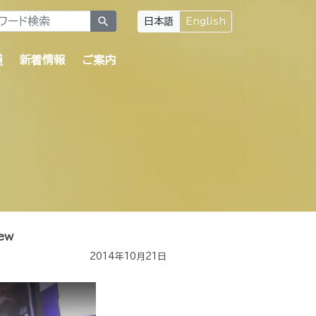
search
日本語
English
道
新着情報
ご案内
iew
2014年10月21日