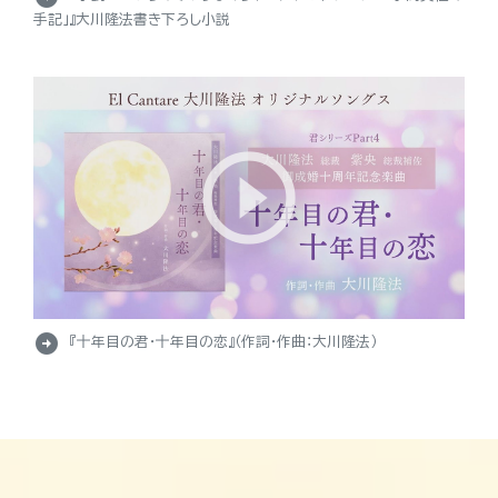
手記」』大川隆法書き下ろし小説
arrow_circle_right
『十年目の君・十年目の恋』（作詞・作曲：大川隆法）