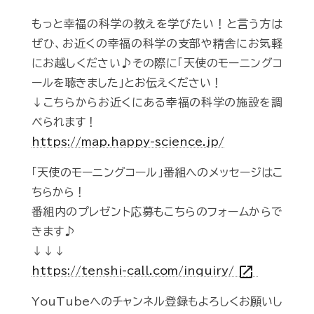
もっと幸福の科学の教えを学びたい！と言う方は
ぜひ、お近くの幸福の科学の支部や精舎にお気軽
にお越しください♪その際に「天使のモーニングコ
ールを聴きました」とお伝えください！
↓こちらからお近くにある幸福の科学の施設を調
べられます！
https://map.happy-science.jp/
「天使のモーニングコール」番組へのメッセージはこ
ちらから！
番組内のプレゼント応募もこちらのフォームからで
きます♪
↓↓↓
open_in_new
https://tenshi-call.com/inquiry/
YouTubeへのチャンネル登録もよろしくお願いし