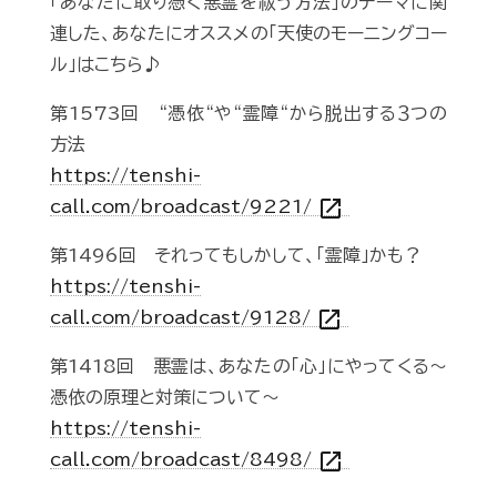
「あなたに取り憑く悪霊を祓う方法」のテーマに関
連した、あなたにオススメの「天使のモーニングコー
ル」はこちら♪
第1573回 “憑依“や“霊障“から脱出する３つの
方法
https://tenshi-
open_in_new
call.com/broadcast/9221/
第1496回 それってもしかして、「霊障」かも？
https://tenshi-
open_in_new
call.com/broadcast/9128/
第1418回 悪霊は、あなたの「心」にやってくる〜
憑依の原理と対策について〜
https://tenshi-
open_in_new
call.com/broadcast/8498/