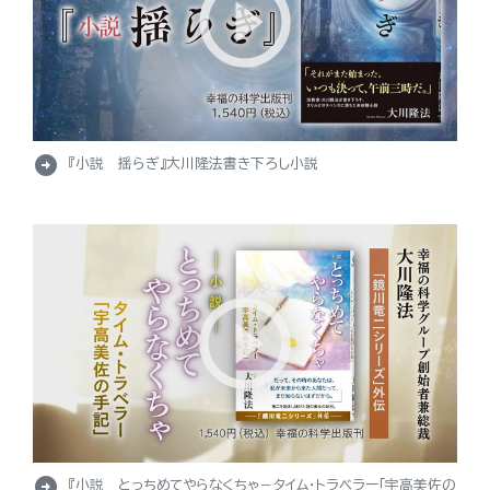
arrow_circle_right
『小説 揺らぎ』大川隆法書き下ろし小説
arrow_circle_right
『小説 とっちめてやらなくちゃ－タイム・トラベラー「宇高美佐の