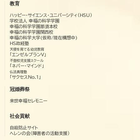
教育
ハッピー・サイエンス・ユニバーシティ（HSU）
学校法人 幸福の科学学園
幸福の科学学園那須本校
幸福の科学学園関西校
幸福の科学大学(仮称/現在構想中)
HS政経塾
天使を育てる幼児教育
「エンゼルプランV」
不登校児支援スクール
「ネバー・マインド」
仏法真理塾
「サクセスNo.1」
冠婚葬祭
来世幸福セレモニー
社会貢献
自殺防止サイト
ヘレンの会（障害者の活動支援）