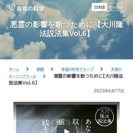
日本語
English
悪霊の影響を断つために【大川隆
法説法集Vol.6】
chevron_right
chevron_right
chevron_right
ホーム
動画
幸福の科学グループ
天使の
chevron_right
悪霊の影響を断つために【大川隆法
モーニングコール
説法集Vol.6】
2023年6月17日