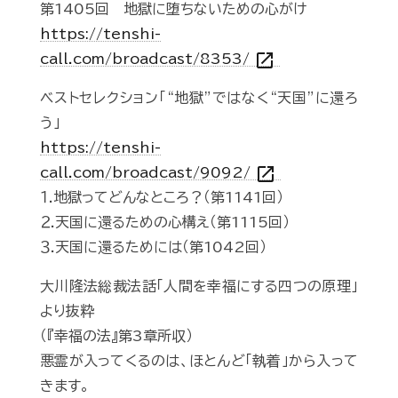
第1405回 地獄に堕ちないための心がけ
https://tenshi-
open_in_new
call.com/broadcast/8353/
ベストセレクション「“地獄”ではなく“天国”に還ろ
う」
https://tenshi-
open_in_new
call.com/broadcast/9092/
１.地獄ってどんなところ？（第1141回）
２.天国に還るための心構え（第1115回）
３.天国に還るためには（第1042回）
大川隆法総裁法話「人間を幸福にする四つの原理」
より抜粋
（『幸福の法』第3章所収）
悪霊が入ってくるのは、ほとんど「執着」から入って
きます。