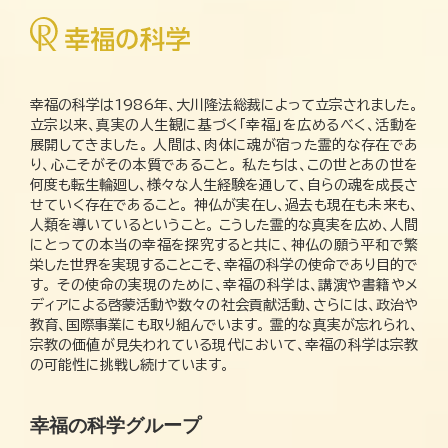
幸福の科学は1986年、大川隆法総裁によって立宗されました。
立宗以来、真実の人生観に基づく「幸福」を広めるべく、活動を
展開してきました。 人間は、肉体に魂が宿った霊的な存在であ
り、心こそがその本質であること。 私たちは、この世とあの世を
何度も転生輪廻し、様々な人生経験を通して、自らの魂を成長さ
せていく存在であること。 神仏が実在し、過去も現在も未来も、
人類を導いているということ。 こうした霊的な真実を広め、人間
にとっての本当の幸福を探究すると共に、神仏の願う平和で繁
栄した世界を実現することこそ、幸福の科学の使命であり目的で
す。 その使命の実現のために、幸福の科学は、講演や書籍やメ
ディアによる啓蒙活動や数々の社会貢献活動、さらには、政治や
教育、国際事業にも取り組んでいます。 霊的な真実が忘れられ、
宗教の価値が見失われている現代において、幸福の科学は宗教
の可能性に挑戦し続けています。
幸福の科学グループ