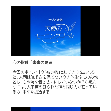
心の指針「未来の創造」
今回のポイント】◇「被造物」としての心を忘れる
と、人間は謙虚さを保てない◇肉体生命にのみ執
着し、心や魂を置き去りにしていないか？◇私た
ちには、大宇宙を創られた神と同じ力が宿ってい
る◇「未来を創造する...