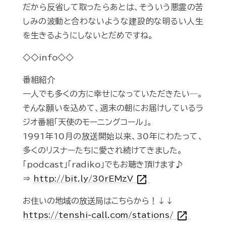
だから反省して取ったらあとは、そういう悪霊の苦
しみの波動と合わないような建設的な明るい人生
を生きるようにしないとだめですね。
◇◇info◇◇
番組紹介
一人でも多くの方に幸せになっていただきたい―。
そんな願いを込めて、週末の朝にお届けしているラ
ジオ番組「天使のモーニングコール」。
1991年10月の放送開始以来、30年にわたって、
多くのリスナーたちに愛され続けてきました。
「podcast」「radiko」でもお聴き頂けます♪
open_in_new
⇒
http://bit.ly/30rEMzV
お住いの地域の放送局はこちらから！↓↓
open_in_new
https://tenshi-call.com/stations/