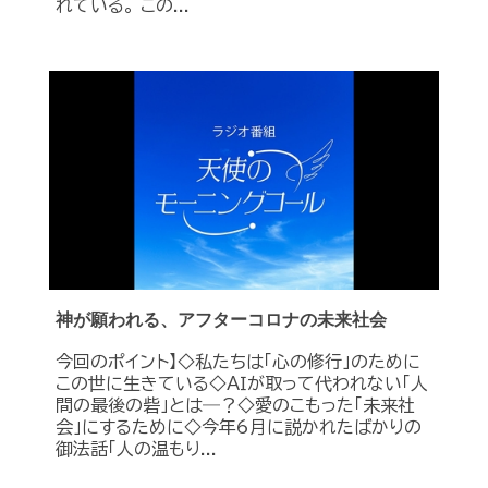
れている。 この...
神が願われる、アフターコロナの未来社会
今回のポイント】◇私たちは「心の修行」のために
この世に生きている◇ＡＩが取って代われない「人
間の最後の砦」とは―？◇愛のこもった「未来社
会」にするために◇今年6月に説かれたばかりの
御法話「人の温もり...