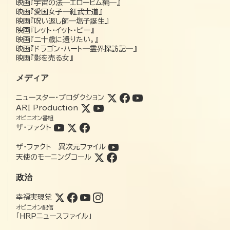
映画『宇宙の法―エローヒム編―』
映画『愛国女子―紅武士道』
映画『呪い返し師—塩子誕生』
映画『レット・イット・ビー』
映画『二十歳に還りたい。』
映画『ドラゴン・ハート―霊界探訪記―』
映画『影を売る女』
メディア
ニュースター・プロダクション
ARI Production
オピニオン番組
ザ・ファクト
ザ・ファクト 異次元ファイル
天使のモーニングコール
政治
幸福実現党
オピニオン配信
「HRPニュースファイル」