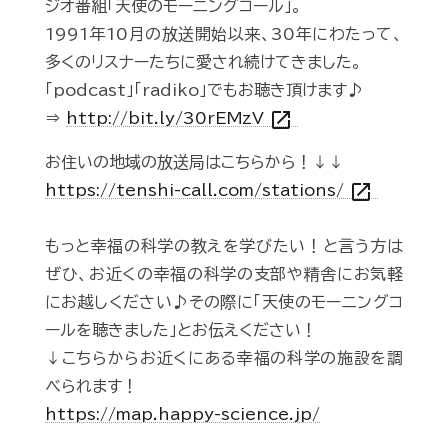
ジオ番組「天使のモーニングコール」。
1991年10月の放送開始以来、30年にわたって、
多くのリスナーたちに愛され続けてきました。
「podcast」「radiko」でもお聴き頂けます♪
open_in_new
⇒
http://bit.ly/30rEMzV
お住いの地域の放送局はこちらから！↓↓
open_in_new
https://tenshi-call.com/stations/
もっと幸福の科学の教えを学びたい！と言う方は
ぜひ、お近くの幸福の科学の支部や精舎にお気軽
にお越しください♪その際に「天使のモーニングコ
ールを聴きました」とお伝えください！
↓こちらからお近くにある幸福の科学の施設を調
べられます！
https://map.happy-science.jp/