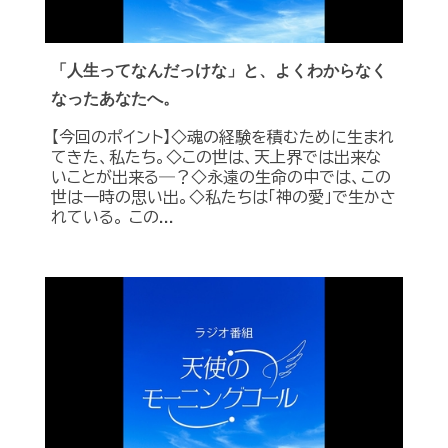
「人生ってなんだっけな」と、よくわからなく
なったあなたへ。
【今回のポイント】◇魂の経験を積むために生まれ
てきた、私たち。◇この世は、天上界では出来な
いことが出来る―？◇永遠の生命の中では、この
世は一時の思い出。◇私たちは「神の愛」で生かさ
れている。 この...