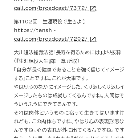
open_in_new
call.com/broadcast/7372/
第1102回 生涯現役で生きよう
https://tenshi-
open_in_new
call.com/broadcast/7292/
大川隆法総裁法話「長寿を得るためには」より抜粋
（『生涯現役人生』第一章 所収）
「自分が長く健康であることを強く信じてイメージ
する」ことですね。これが大事です。
やはり心のなかにイメージした、くり返しくり返しイ
メージしたものは成就してくるんですね。人間はそ
ういうふうにできてるんです。
それは肉体というものに宿って生きてはいますけ
れども、この肉体もですね、やはり心の表現形態な
んですね。心の表れが外に出てくるんですね。です