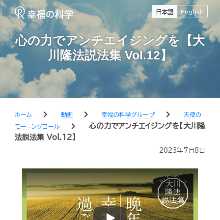
日本語
English
心の力でアンチエイジングを【大
川隆法説法集 Vol.12】
chevron_right
chevron_right
chevron_right
ホーム
動画
幸福の科学グループ
天使の
chevron_right
心の力でアンチエイジングを【大川隆
モーニングコール
法説法集 Vol.12】
2023年7月8日