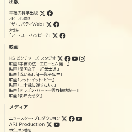
出版
幸福の科学出版
オピニオン配信
「ザ・リバティWeb」
女性誌
「アー・ユー・ハッピー?」
映画
HS ピクチャーズ スタジオ
映画『宇宙の法―エローヒム編―』
映画『愛国女子―紅武士道』
映画『呪い返し師—塩子誕生』
映画『レット・イット・ビー』
映画『二十歳に還りたい。』
映画『ドラゴン・ハート―霊界探訪記―』
映画『影を売る女』
メディア
ニュースター・プロダクション
ARI Production
オピニオン番組