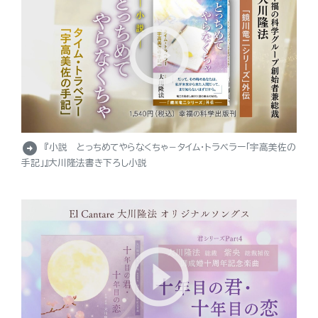
arrow_circle_right
『小説 とっちめてやらなくちゃ－タイム・トラベラー「宇高美佐の
手記」』大川隆法書き下ろし小説