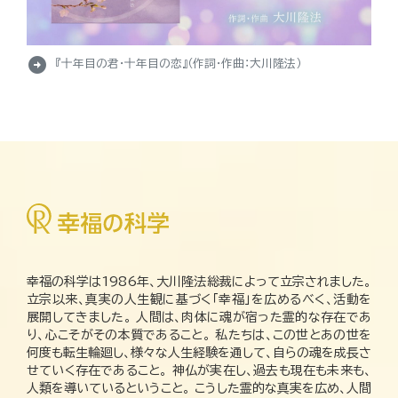
arrow_circle_right
『十年目の君・十年目の恋』（作詞・作曲：大川隆法）
幸福の科学は1986年、大川隆法総裁によって立宗されました。
立宗以来、真実の人生観に基づく「幸福」を広めるべく、活動を
展開してきました。 人間は、肉体に魂が宿った霊的な存在であ
り、心こそがその本質であること。 私たちは、この世とあの世を
何度も転生輪廻し、様々な人生経験を通して、自らの魂を成長さ
せていく存在であること。 神仏が実在し、過去も現在も未来も、
人類を導いているということ。 こうした霊的な真実を広め、人間