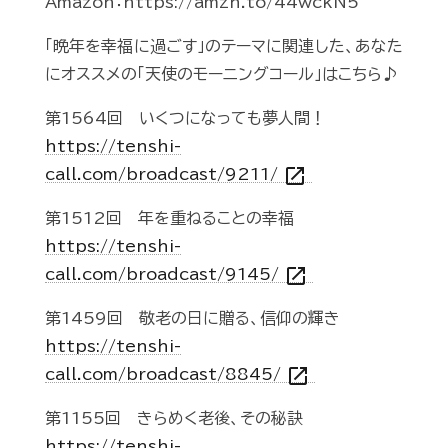
Amazon：https://amzn.to/44wckN5
「晩年を幸福に過ごす」のテーマに関連した、あなた
にオススメの「天使のモーニングコール」はこちら♪
第1564回 いくつになっても夢人間！
https://tenshi-
open_in_new
call.com/broadcast/9211/
第1512回 年を重ねることの幸福
https://tenshi-
open_in_new
call.com/broadcast/9145/
第1459回 敬老の日に贈る、信仰の輝き
https://tenshi-
open_in_new
call.com/broadcast/8845/
第1155回 きらめく老後、その秘訣
https://tenshi-