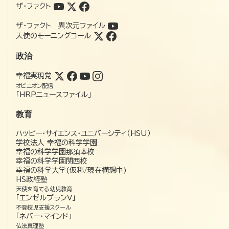
ザ・ファクト
ザ・ファクト 異次元ファイル
天使のモーニングコール
政治
幸福実現党
オピニオン配信
「HRPニュースファイル」
教育
ハッピー・サイエンス・ユニバーシティ（HSU）
学校法人 幸福の科学学園
幸福の科学学園那須本校
幸福の科学学園関西校
幸福の科学大学(仮称/現在構想中)
HS政経塾
天使を育てる幼児教育
「エンゼルプランV」
不登校児支援スクール
「ネバー・マインド」
仏法真理塾