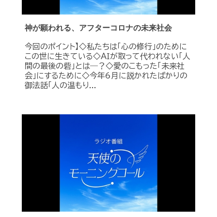
神が願われる、アフターコロナの未来社会
今回のポイント】◇私たちは「心の修行」のために
この世に生きている◇ＡＩが取って代われない「人
間の最後の砦」とは―？◇愛のこもった「未来社
会」にするために◇今年6月に説かれたばかりの
御法話「人の温もり...