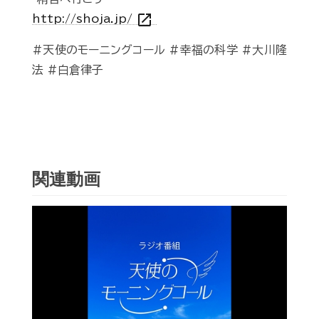
open_in_new
http://shoja.jp/
#天使のモーニングコール #幸福の科学 #大川隆
法 #白倉律子
関連動画