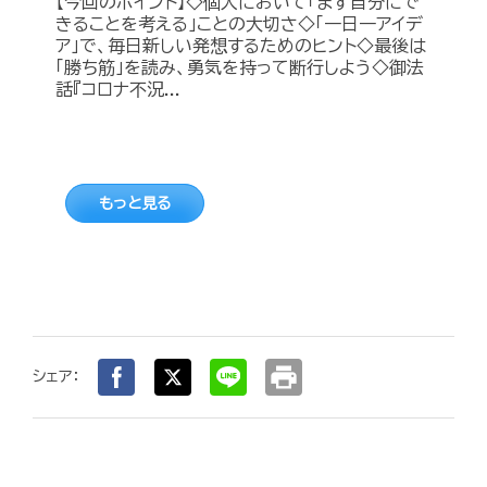
【今回のポイント】◇個人において「まず自分にで
きることを考える」ことの大切さ◇「一日一アイデ
ア」で、毎日新しい発想するためのヒント◇最後は
「勝ち筋」を読み、勇気を持って断行しよう◇御法
話『コロナ不況...
もっと見る
print
シェア：