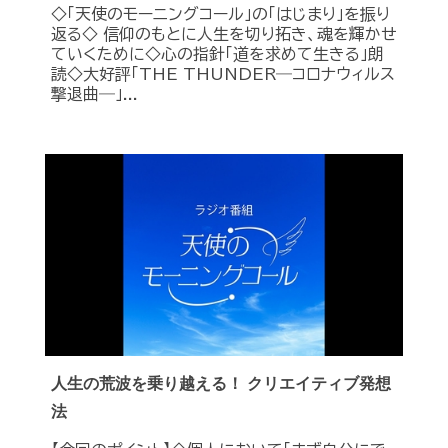
◇「天使のモーニングコール」の「はじまり」を振り
返る◇ 信仰のもとに人生を切り拓き、魂を輝かせ
ていくために◇心の指針「道を求めて生きる」朗
読◇大好評「THE THUNDER―コロナウィルス
撃退曲―」...
人生の荒波を乗り越える！ クリエイティブ発想
法