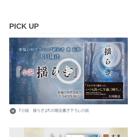
PICK UP
arrow_circle_right
『小説 揺らぎ』大川隆法書き下ろし小説