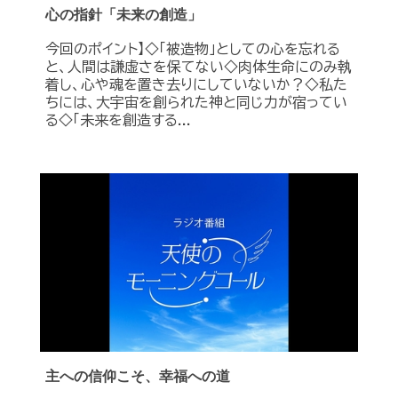
心の指針「未来の創造」
今回のポイント】◇「被造物」としての心を忘れる
と、人間は謙虚さを保てない◇肉体生命にのみ執
着し、心や魂を置き去りにしていないか？◇私た
ちには、大宇宙を創られた神と同じ力が宿ってい
る◇「未来を創造する...
主への信仰こそ、幸福への道