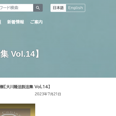
search
日本語
English
道
新着情報
ご案内
ol.14】
【大川隆法説法集 Vol.14】
2023年7月21日