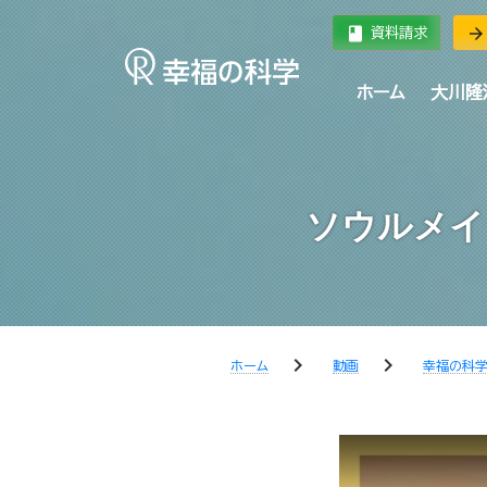
book
arrow_forward
資料請求
ホーム
大川隆
ソウルメイ
chevron_right
chevron_right
ホーム
動画
幸福の科