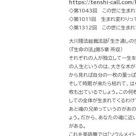
https://tenshi-call.com
◇第1043回 この世に生ま
◇第1011回 生まれ変わりっ
◇第1312回 この世に生まれ
大川隆法総裁法話「生き通しの
（『生命の法』第5章 所収）
それぞれの人が独立して一生を
の人生というのは、大きな木が
から見れば自分の一枚の葉っぱ
そして時期が来たら枯れて、は
枚も出ているでしょう。この何
しての全体が生まれてくるわけ
あと魂の兄弟っていうのがあの
ょう。だから、あなたの魂に近
がある。
これを英語圏では「ソウルメイ