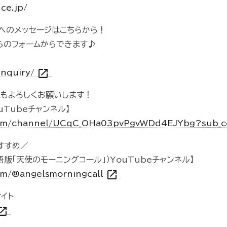
ce.jp/
組へのメッセージはこちらから！
らのフォームからできます♪
open_in_new
inquiry/
録もよろしくお願いします！
uTubeチャンネル】
com/channel/UCqC_OHa03pvPgvWDd4EJYbg?sub_c
すすめ／
ll（英語版「天使のモーニングコール」）YouTubeチャンネル】
open_in_new
om/@angelsmorningcall
イト
n_in_new