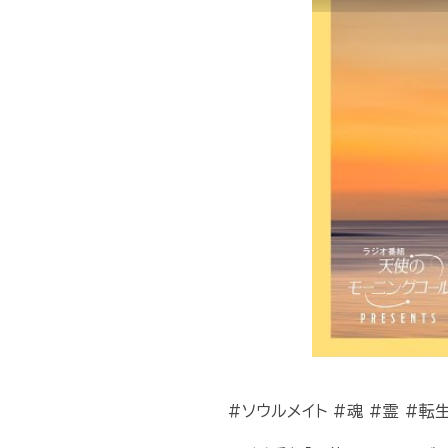
#ソウルメイト #魂 #霊 #転