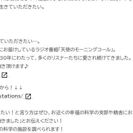
生きていただきたい。
ていただきたい―。
にお届けしているラジオ番組「天使のモーニングコール」。
、30年にわたって、多くのリスナーたちに愛され続けてきました。
もお聴き頂けます♪
open_in_new
V
から！↓↓
open_in_new
/stations/
びたい！と言う方はぜひ、お近くの幸福の科学の支部や精舎にお
聴きました」とお伝えください！
の科学の施設を調べられます！