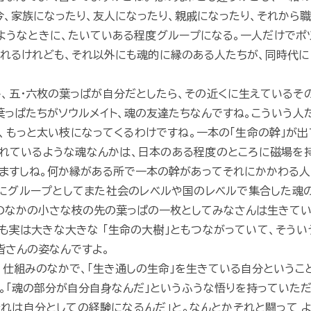
今、家族になったり、友人になったり、親戚になったり、それから
ようなときに、たいていある程度グループになる。一人だけでポ
れるけれども、それ以外にも魂的に縁のある人たちが、同時代に
、五・六枚の葉っぱが自分だとしたら、その近くに生えているそ
葉っぱたちがソウルメイト、魂の友達たちなんですね。こういう人
、もっと太い枝になってくるわけですね。一本の「生命の幹」が出
れているような魂なんかは、日本のある程度のところに磁場を
ますしね。何か縁がある所で一本の幹があってそれにかかわる人
にグループとしてまた社会のレベルや国のレベルで集合した魂
のなかの小さな枝の先の葉っぱの一枚としてみなさんは生きてい
も実は大きな大きな 「生命の大樹」ともつながっていて、そう
皆さんの姿なんですよ。
、仕組みのなかで、「生き通しの生命」を生きている自分というこ
と。「魂の部分が自分自身なんだ」というふうな悟りを持っていた
それは自分としての経験になるんだ」と。なんとかそれと闘って 