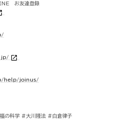
INE お友達登録
n_new
p/
open_in_new
.jp/
p/help/joinus/
福の科学 #大川隆法 #白倉律子