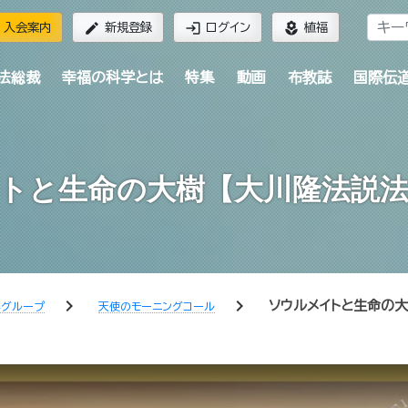
edit
login
local_florist
入会案内
新規登録
ログイン
植福
法総裁
幸福の科学とは
特集
動画
布教誌
国際伝
トと生命の大樹【大川隆法説法集 V
chevron_right
chevron_right
ソウルメイトと生命の大樹
学グループ
天使のモーニングコール