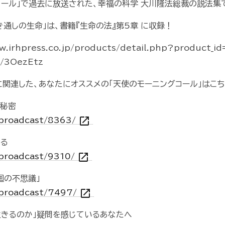
コール」で過去に放送された、幸福の科学 大川隆法総裁の説法集
通しの生命」は、書籍『生命の法』第5章 に収録！
rhpress.co.jp/products/detail.php?product_i
o/3OezEtz
に関連した、あなたにオススメの「天使のモーニングコール」はこ
の秘密
open_in_new
m/broadcast/8363/
ある
open_in_new
m/broadcast/9310/
廻の不思議」
open_in_new
m/broadcast/7497/
生きるのか」疑問を感じているあなたへ