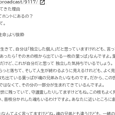
open_in_new
/broadcast/9117/
れてきた理由
てホントにあるの？
て。
生命」より抜粋
生きて、自分は「独立した個人」だと思っていますけれども、言
あったら「その木の枝から出ている一枚の葉っぱ」なんですよ。
だけど、これが自分だと思って 独立した気持ちでいるでしょう。
らっと落ちて、そして人生が終わるように見えるけれども、よく
枚も出ている葉っぱが魂の兄弟みたいなものです。だから、この
ではなくて、その分の一部分が生まれてきているんですよ。
世に残っていて、守護霊したりしてますけどもね。この枝もよく
い、昔枝分かれした魂もいるわけですよ。あなたに近いところに
ト」なんてよく言ってますけどね。魂の兄弟とも違うけども、一緒