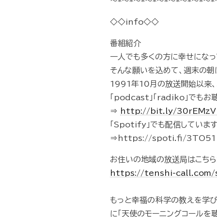
～*～*～*～*～*～*～*～*～*
◇◇info◇◇
番組紹介
一人でも多くの方に幸せになっ
そんな願いを込めて、週末の朝
1991年10月の放送開始以来
「podcast」「radiko」で
⇒
http://bit.ly/30rEMz
「Spotify」でも配信していま
⇒https://spoti.fi/3TO5
お住いの地域の放送局はこちら
https://tenshi-call.com
もっと幸福の科学の教えを学
に「天使のモーニングコールを