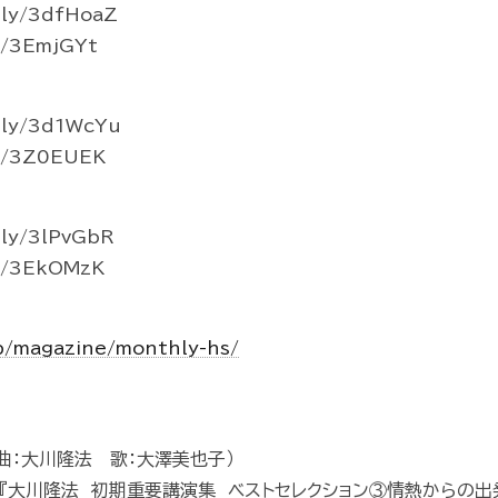
ly/3dfHoaZ
o/3EmjGYt
ly/3d1WcYu
to/3Z0EUEK
ly/3lPvGbR
o/3EkOMzK
jp/magazine/monthly-hs/
・作曲：大川隆法 歌：大澤美也子）
書籍『大川隆法 初期重要講演集 ベストセレクション③情熱からの出