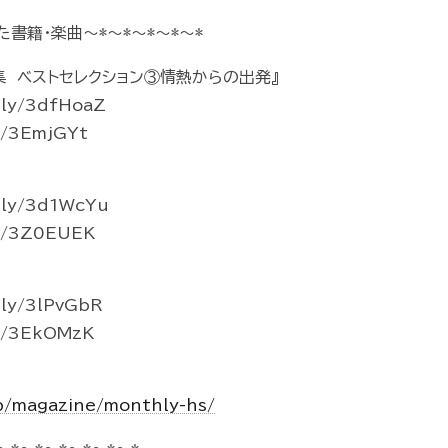
た書籍・楽曲～*～*～*～*～*
 ベストセレクション③情熱からの出発』
ly/3dfHoaZ
o/3EmjGYt
ly/3d1WcYu
to/3Z0EUEK
ly/3lPvGbR
o/3EkOMzK
jp/magazine/monthly-hs/