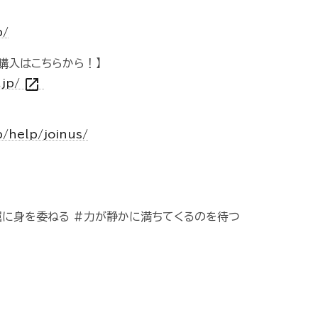
p/
購入はこちらから！】
open_in_new
.jp/
p/help/joinus/
屈に身を委ねる #力が静かに満ちてくるのを待つ