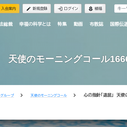
edit
login
local_florist
入会案内
新規登録
ログイン
植福
法総裁
幸福の科学とは
特集
動画
布教誌
国際伝
天使のモーニングコール1666回（2
chevron_right
chevron_right
心の指針「退屈」 天使
学グループ
天使のモーニングコール