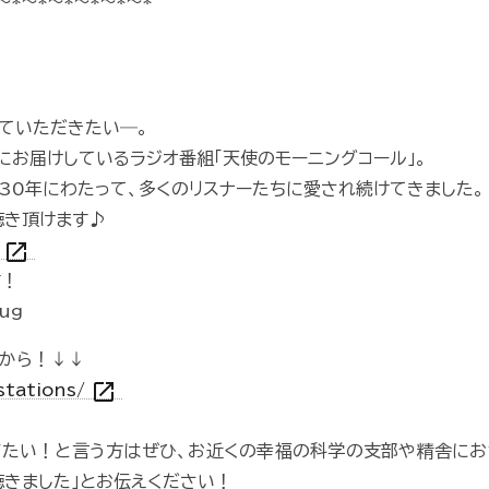
～*～*～*～*～*～*
ていただきたい―。
にお届けしているラジオ番組「天使のモーニングコール」。
、30年にわたって、多くのリスナーたちに愛され続けてきました。
もお聴き頂けます♪
open_in_new
V
す！
1ug
から！↓↓
open_in_new
/stations/
びたい！と言う方はぜひ、お近くの幸福の科学の支部や精舎にお
聴きました」とお伝えください！