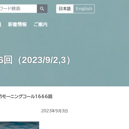
search
日本語
English
道
新着情報
ご案内
023/9/2,3）
のモーニングコール1666回
2023年9月3日