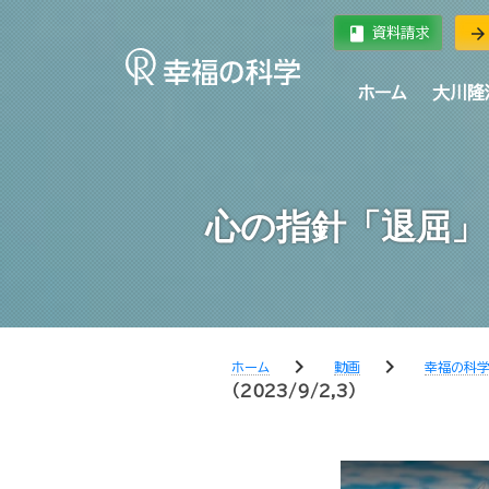
book
arrow_forward
資料請求
ホーム
大川隆
心の指針「退屈」 
chevron_right
chevron_right
ホーム
動画
幸福の科
（2023/9/2,3）