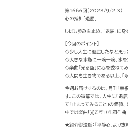
第1666回（2023/9/2,3）
心の指針「退屈」
しばし歩みを止め、「退屈」に身
【今回のポイント】
◇少し人生に退屈したなと思っ
◇大きな水瓶に一滴一滴、水を
◇楽曲「光る空」に心を委ねて
◇人間も生き物である以上、「
今週お届けするのは、月刊「幸
す。この詩篇では、人生に「退
て「止まってみること」の価値
中では楽曲「光る空」（作詞作曲
★紹介御法話：「平静心」より抜