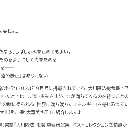
を委ねよ。
たなら、しばし歩みを止めてもよい。
ためるようにして力をためる
みる――
永遠の静止」はありえない
福の科学」2023年9月号に掲載されている、大川隆法総裁書き下
屈」したときは、しばし歩みを止め、力が満ちてくるのを待つこと
、その時に得られる「世界に満ち満ちたエネルギー」を感じ取って
 大川隆法・歌 大澤美也子）も紹介します♪
粋（書籍『大川隆法 初期重要講演集 ベストセレクション③情熱か