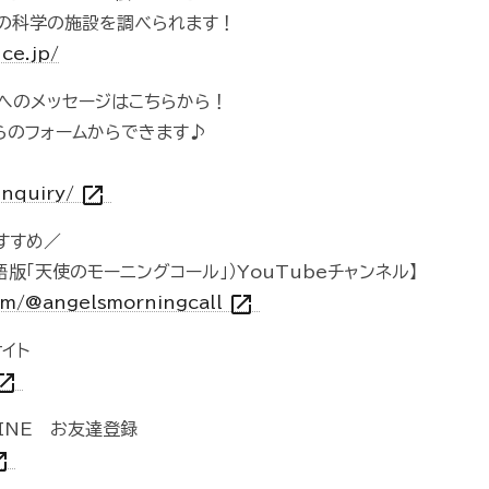
の科学の施設を調べられます！
ce.jp/
組へのメッセージはこちらから！
らのフォームからできます♪
open_in_new
inquiry/
すすめ／
ll（英語版「天使のモーニングコール」）YouTubeチャンネル】
open_in_new
om/@angelsmorningcall
イト
n_in_new
INE お友達登録
n_new