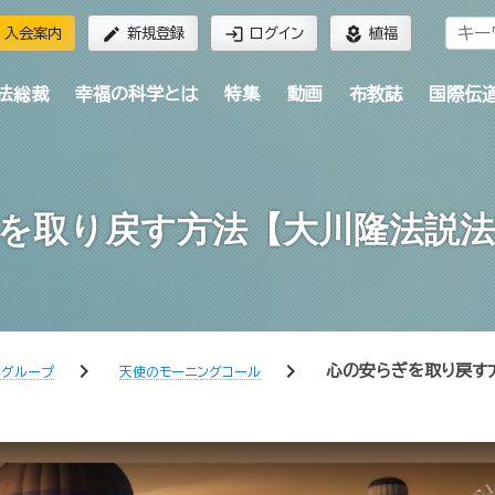
edit
login
local_florist
入会案内
新規登録
ログイン
植福
法総裁
幸福の科学とは
特集
動画
布教誌
国際伝
を取り戻す方法【大川隆法説法集 V
chevron_right
chevron_right
心の安らぎを取り戻す方法
学グループ
天使のモーニングコール