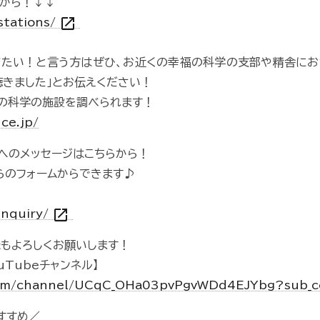
から！↓↓
open_in_new
/stations/
びたい！と言う方はぜひ、お近くの幸福の科学の支部や精舎にお
聴きました」とお伝えください！
の科学の施設を調べられます！
ce.jp/
組へのメッセージはこちらから！
らのフォームからできます♪
open_in_new
inquiry/
録もよろしくお願いします！
uTubeチャンネル】
com/channel/UCqC_OHa03pvPgvWDd4EJYbg?sub_c
すすめ／