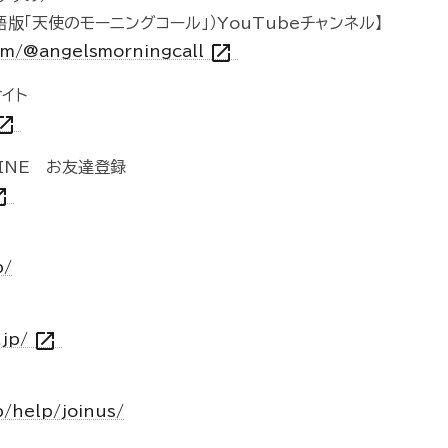
ll（英語版「天使のモーニングコール」）YouTubeチャンネル】
open_in_new
om/@angelsmorningcall
イト
n_in_new
INE お友達登録
n_new
p/
open_in_new
.jp/
p/help/joinus/