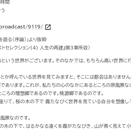
の時間
そう
open_in_new
/broadcast/9119/
語る（序論）」より抜粋
トセレクション(4) 人生の再建』第3章所収）
」という世界がございます。そのなかでは、もちろん高い世界に
界」とか呼んでいる世界を見てみますと、そこには都会はありません
であります。これが、私たちの心のなかにあるところの原風景な
ところの理想郷であるのです。桃源郷であるのです。
座りて、桜の木の下で 霞たなびく世界を見ている自分を想像し
風景なのです。
の木の下で、はるかなる遠くを霞がたなびき、山が青く見えて