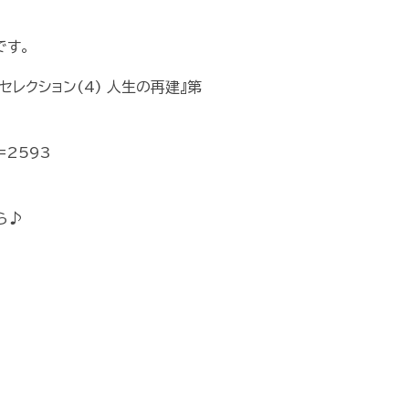
です。
レクション(4) 人生の再建』第
d=2593
ら♪