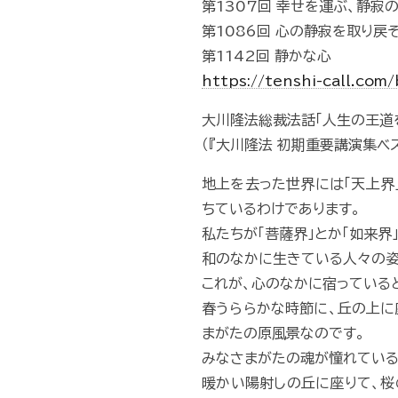
第1307回 幸せを運ぶ、静寂
第1086回 心の静寂を取り戻
第1142回 静かな心
https://tenshi-call.com
大川隆法総裁法話「人生の王道を
（『大川隆法 初期重要講演集ベス
地上を去った世界には「天上界
ちているわけであります。
私たちが「菩薩界」とか「如来
和のなかに生きている人々の姿
これが、心のなかに宿っている
春うららかな時節に、丘の上に
まがたの原風景なのです。
みなさまがたの魂が憧れている
暖かい陽射しの丘に座りて、桜