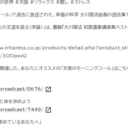
の世界 #天国 #リラックス #癒し #ストレス
コール」で過去に放送された、幸福の科学 大川隆法総裁の説法集
の王道を語る（序論）」は、書籍『大川隆法 初期重要講演集ベストセ
rhpress.co.jp/products/detail.php?product_i
o/3OOpxvQ
に関連した、あなたにオススメの「天使のモーニングコール」はこち
open_in_new
m/broadcast/8676/
心と体を休めよう
open_in_new
m/broadcast/7449/
求めているあなたへ」