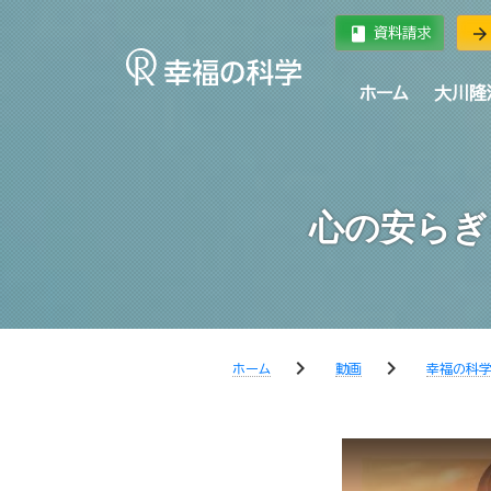
book
arrow_forward
資料請求
ホーム
大川隆
心の安らぎ
chevron_right
chevron_right
ホーム
動画
幸福の科