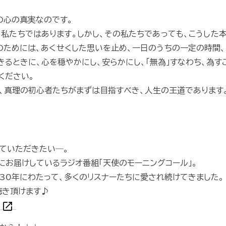
の心の真実なのです。
私たちではあります。しかし、その私たちであっても、こうした
のためには、あくせくした思いを止め、一日のうちの一定の時間
きるときに、心を穏やかにし、安らかにし、「無為」すなわち、為す
ください。
り、真理の初心者たちがまずは目指すべき、人生の王道であります
ていただきたい―。
にお届けしているラジオ番組「天使のモーニングコール」。
、30年にわたって、多くのリスナーたちに愛され続けてきました。
もお聴き頂けます♪
open_in_new
V