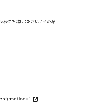
気軽にお越しください♪その際
open_in_new
onfirmation=1