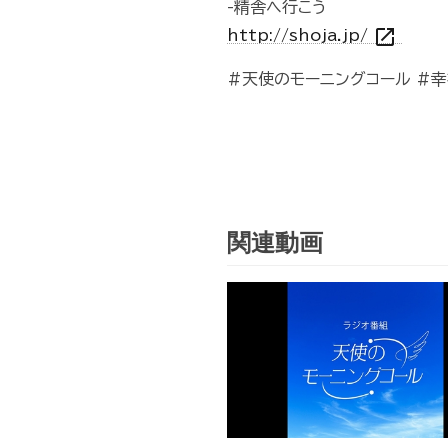
-精舎へ行こう
open_in_new
http://shoja.jp/
#天使のモーニングコール #幸
関連動画