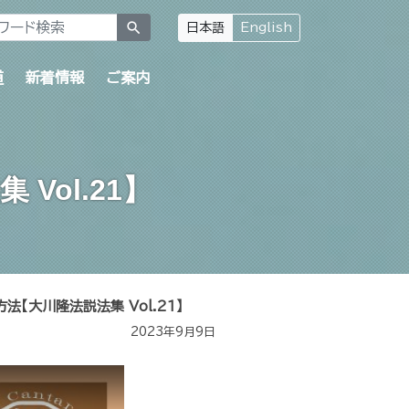
search
日本語
English
道
新着情報
ご案内
ol.21】
【大川隆法説法集 Vol.21】
2023年9月9日