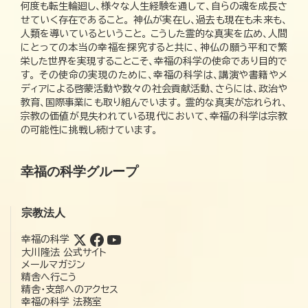
何度も転生輪廻し、様々な人生経験を通して、自らの魂を成長さ
せていく存在であること。 神仏が実在し、過去も現在も未来も、
人類を導いているということ。 こうした霊的な真実を広め、人間
にとっての本当の幸福を探究すると共に、神仏の願う平和で繁
栄した世界を実現することこそ、幸福の科学の使命であり目的で
す。 その使命の実現のために、幸福の科学は、講演や書籍やメ
ディアによる啓蒙活動や数々の社会貢献活動、さらには、政治や
教育、国際事業にも取り組んでいます。 霊的な真実が忘れられ、
宗教の価値が見失われている現代において、幸福の科学は宗教
の可能性に挑戦し続けています。
幸福の科学グループ
宗教法人
幸福の科学
大川隆法 公式サイト
メールマガジン
精舎へ行こう
精舎・支部へのアクセス
幸福の科学 法務室