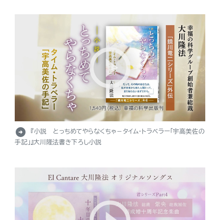
arrow_circle_right
『小説 とっちめてやらなくちゃ－タイム・トラベラー「宇高美佐の
手記」』大川隆法書き下ろし小説