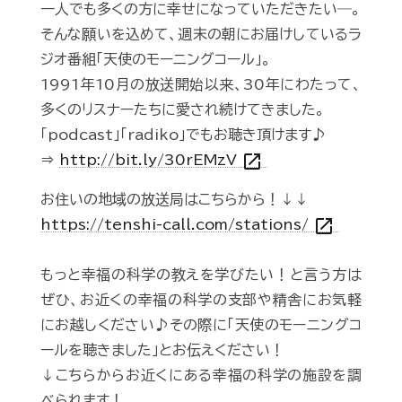
一人でも多くの方に幸せになっていただきたい―。
そんな願いを込めて、週末の朝にお届けしているラ
ジオ番組「天使のモーニングコール」。
1991年10月の放送開始以来、30年にわたって、
多くのリスナーたちに愛され続けてきました。
「podcast」「radiko」でもお聴き頂けます♪
open_in_new
⇒
http://bit.ly/30rEMzV
お住いの地域の放送局はこちらから！↓↓
open_in_new
https://tenshi-call.com/stations/
もっと幸福の科学の教えを学びたい！と言う方は
ぜひ、お近くの幸福の科学の支部や精舎にお気軽
にお越しください♪その際に「天使のモーニングコ
ールを聴きました」とお伝えください！
↓こちらからお近くにある幸福の科学の施設を調
べられます！