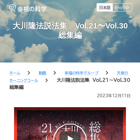
日本語
English
大川隆法説法集 Vol.21〜Vol.30
総集編
chevron_right
chevron_right
chevron_right
ホーム
動画
幸福の科学グループ
天使の
chevron_right
大川隆法説法集 Vol.21〜Vol.30
モーニングコール
総集編
2023年12月11日