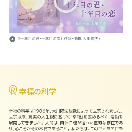
arrow_circle_right
『十年目の君・十年目の恋』（作詞・作曲：大川隆法）
幸福の科学は1986年、大川隆法総裁によって立宗されました。
立宗以来、真実の人生観に基づく「幸福」を広めるべく、活動を
展開してきました。 人間は、肉体に魂が宿った霊的な存在であ
り、心こそがその本質であること。 私たちは、この世とあの世を