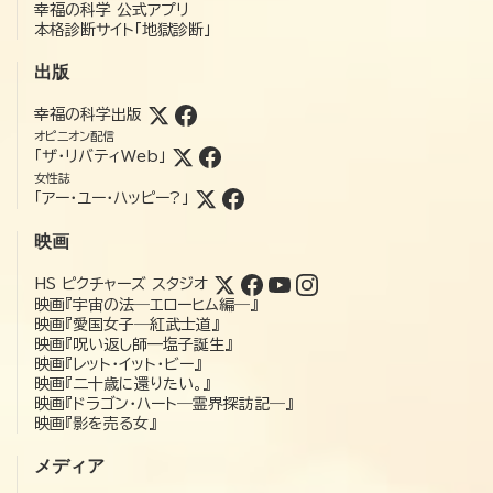
幸福の科学 公式アプリ
本格診断サイト「地獄診断」
出版
幸福の科学出版
オピニオン配信
「ザ・リバティWeb」
女性誌
「アー・ユー・ハッピー?」
映画
HS ピクチャーズ スタジオ
映画『宇宙の法―エローヒム編―』
映画『愛国女子―紅武士道』
映画『呪い返し師—塩子誕生』
映画『レット・イット・ビー』
映画『二十歳に還りたい。』
映画『ドラゴン・ハート―霊界探訪記―』
映画『影を売る女』
メディア