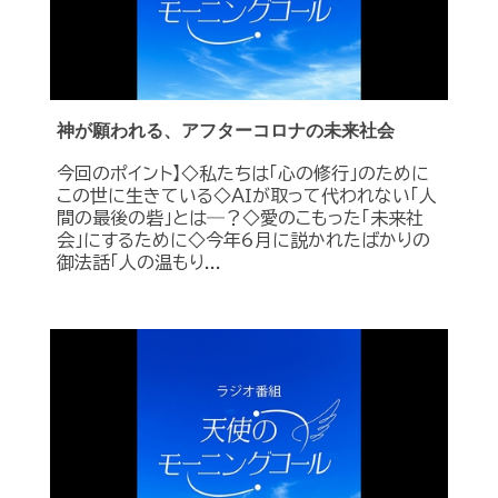
神が願われる、アフターコロナの未来社会
今回のポイント】◇私たちは「心の修行」のために
この世に生きている◇ＡＩが取って代われない「人
間の最後の砦」とは―？◇愛のこもった「未来社
会」にするために◇今年6月に説かれたばかりの
御法話「人の温もり...