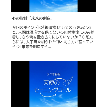
心の指針「未来の創造」
今回のポイント】◇「被造物」としての心を忘れる
と、人間は謙虚さを保てない◇肉体生命にのみ執
着し、心や魂を置き去りにしていないか？◇私た
ちには、大宇宙を創られた神と同じ力が宿ってい
る◇「未来を創造する...