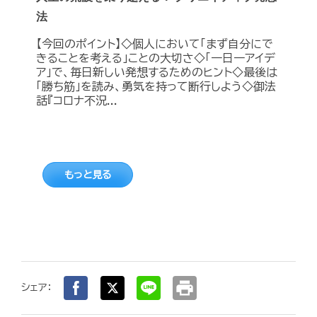
法
【今回のポイント】◇個人において「まず自分にで
きることを考える」ことの大切さ◇「一日一アイデ
ア」で、毎日新しい発想するためのヒント◇最後は
「勝ち筋」を読み、勇気を持って断行しよう◇御法
話『コロナ不況...
もっと見る
print
シェア：