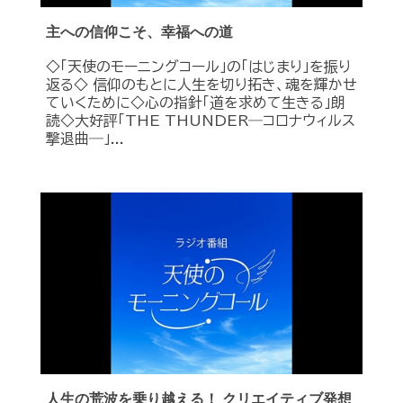
主への信仰こそ、幸福への道
◇「天使のモーニングコール」の「はじまり」を振り
返る◇ 信仰のもとに人生を切り拓き、魂を輝かせ
ていくために◇心の指針「道を求めて生きる」朗
読◇大好評「THE THUNDER―コロナウィルス
撃退曲―」...
人生の荒波を乗り越える！ クリエイティブ発想