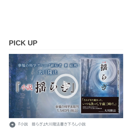
PICK UP
arrow_circle_right
『小説 揺らぎ』大川隆法書き下ろし小説