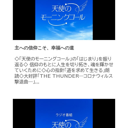
主への信仰こそ、幸福への道
◇「天使のモーニングコール」の「はじまり」を振り
返る◇ 信仰のもとに人生を切り拓き、魂を輝かせ
ていくために◇心の指針「道を求めて生きる」朗
読◇大好評「THE THUNDER―コロナウィルス
撃退曲―」...