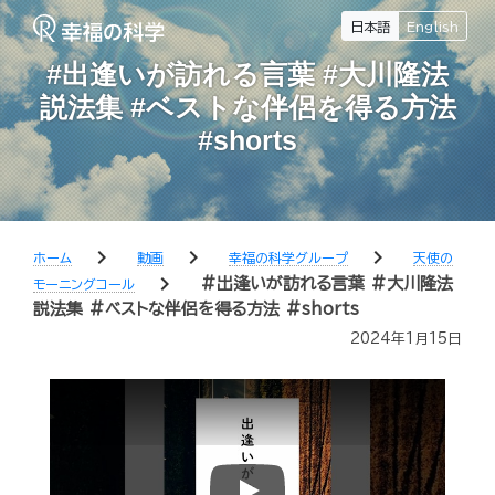
日本語
English
#出逢いが訪れる言葉 #大川隆法
説法集 #ベストな伴侶を得る方法
#shorts
chevron_right
chevron_right
chevron_right
ホーム
動画
幸福の科学グループ
天使の
chevron_right
#出逢いが訪れる言葉 #大川隆法
モーニングコール
説法集 #ベストな伴侶を得る方法 #shorts
2024年1月15日