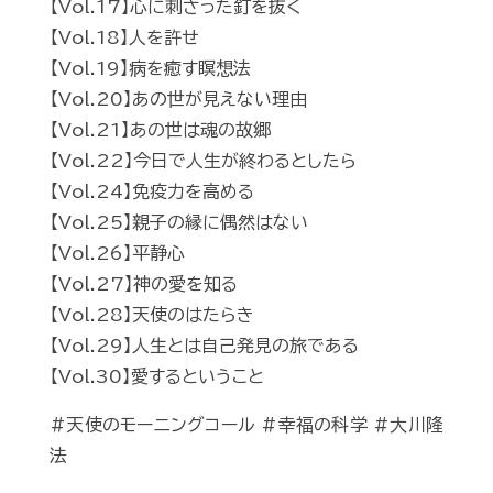
【Vol.17】心に刺さった釘を抜く
【Vol.18】人を許せ
【Vol.19】病を癒す瞑想法
【Vol.20】あの世が見えない理由
【Vol.21】あの世は魂の故郷
【Vol.22】今日で人生が終わるとしたら
【Vol.24】免疫力を高める
【Vol.25】親子の縁に偶然はない
【Vol.26】平静心
【Vol.27】神の愛を知る
【Vol.28】天使のはたらき
【Vol.29】人生とは自己発見の旅である
【Vol.30】愛するということ
#天使のモーニングコール #幸福の科学 #大川隆
法