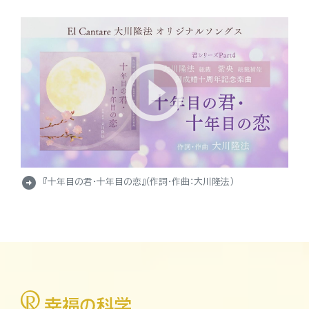
arrow_circle_right
『十年目の君・十年目の恋』（作詞・作曲：大川隆法）