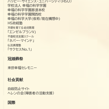
ハッピー・サイエンス・ユニバーシティ（HSU）
学校法人 幸福の科学学園
幸福の科学学園那須本校
幸福の科学学園関西校
幸福の科学大学(仮称/現在構想中)
HS政経塾
天使を育てる幼児教育
「エンゼルプランV」
不登校児支援スクール
「ネバー・マインド」
仏法真理塾
「サクセスNo.1」
冠婚葬祭
来世幸福セレモニー
社会貢献
自殺防止サイト
ヘレンの会（障害者の活動支援）
国際