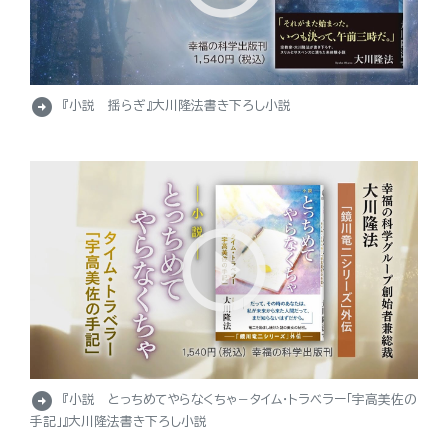
arrow_circle_right
『小説 揺らぎ』大川隆法書き下ろし小説
arrow_circle_right
『小説 とっちめてやらなくちゃ－タイム・トラベラー「宇高美佐の
手記」』大川隆法書き下ろし小説