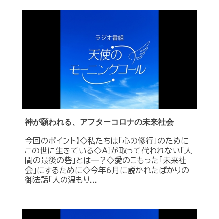
神が願われる、アフターコロナの未来社会
今回のポイント】◇私たちは「心の修行」のために
この世に生きている◇ＡＩが取って代われない「人
間の最後の砦」とは―？◇愛のこもった「未来社
会」にするために◇今年6月に説かれたばかりの
御法話「人の温もり...