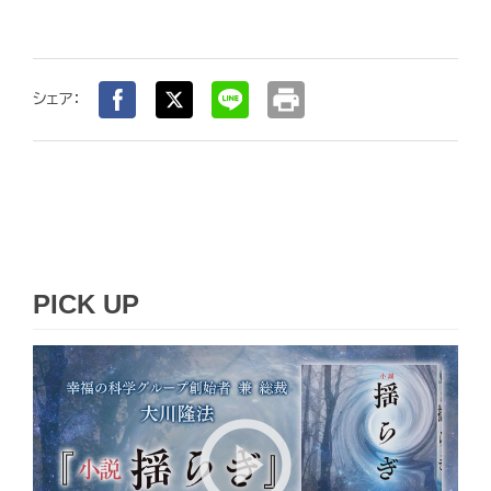
print
シェア：
PICK UP