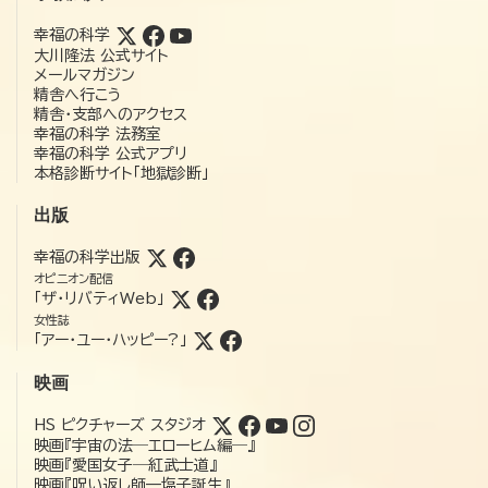
幸福の科学
大川隆法 公式サイト
メールマガジン
精舎へ行こう
精舎・支部へのアクセス
幸福の科学 法務室
幸福の科学 公式アプリ
本格診断サイト「地獄診断」
出版
幸福の科学出版
オピニオン配信
「ザ・リバティWeb」
女性誌
「アー・ユー・ハッピー?」
映画
HS ピクチャーズ スタジオ
映画『宇宙の法―エローヒム編―』
映画『愛国女子―紅武士道』
映画『呪い返し師—塩子誕生』