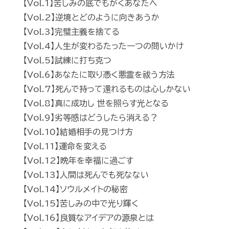
【Vol.1】苦しみの底でもがくあなたへ
【Vol.2】逆境とどのように向きあうか
【Vol.3】完璧主義を捨てる
【Vol.4】人生が変わるたった一つの問いかけ
【Vol.5】試練に打ち克つ
【Vol.6】あなたに取り憑く悪霊を祓う方法
【Vol.7】死んで持って還れるものは心しかない
【Vol.8】真に成功し 世を照らす光となる
【Vol.9】劣等感はどうしたら消える？
【Vol.10】結婚相手の見つけ方
【Vol.11】運命を変える
【Vol.12】晩年を幸福に過ごす
【Vol.13】人間は死んでも死なない
【Vol.14】ソウルメイトの秘密
【Vol.15】苦しみの中で光り輝く
【Vol.16】良質なアイデアの源泉とは