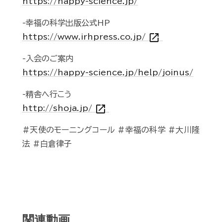
https://happy-science.jp/
-幸福の科学出版公式HP
open_in_new
https://www.irhpress.co.jp/
-入会のご案内
https://happy-science.jp/help/joinus/
-精舎へ行こう
open_in_new
http://shoja.jp/
#天使のモーニングコール #幸福の科学 #大川隆
法 #白倉律子
関連動画