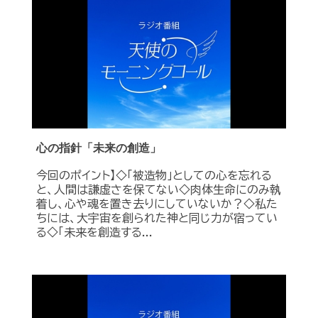
心の指針「未来の創造」
今回のポイント】◇「被造物」としての心を忘れる
と、人間は謙虚さを保てない◇肉体生命にのみ執
着し、心や魂を置き去りにしていないか？◇私た
ちには、大宇宙を創られた神と同じ力が宿ってい
る◇「未来を創造する...