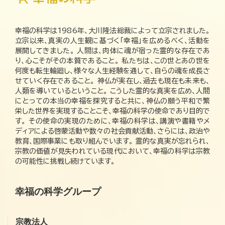
幸福の科学は1986年、大川隆法総裁によって立宗されました。
立宗以来、真実の人生観に基づく「幸福」を広めるべく、活動を
展開してきました。 人間は、肉体に魂が宿った霊的な存在であ
り、心こそがその本質であること。 私たちは、この世とあの世を
何度も転生輪廻し、様々な人生経験を通して、自らの魂を成長さ
せていく存在であること。 神仏が実在し、過去も現在も未来も、
人類を導いているということ。 こうした霊的な真実を広め、人間
にとっての本当の幸福を探究すると共に、神仏の願う平和で繁
栄した世界を実現することこそ、幸福の科学の使命であり目的で
す。 その使命の実現のために、幸福の科学は、講演や書籍やメ
ディアによる啓蒙活動や数々の社会貢献活動、さらには、政治や
教育、国際事業にも取り組んでいます。 霊的な真実が忘れられ、
宗教の価値が見失われている現代において、幸福の科学は宗教
の可能性に挑戦し続けています。
幸福の科学グループ
宗教法人