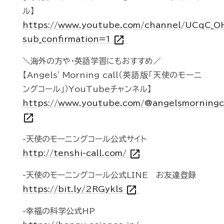
ル】
https://www.youtube.com/channel/UCqC_
open_in_new
sub_confirmation=1
＼海外の方や・英語学習にもおすすめ／
【Angels' Morning call（英語版「天使のモーニ
ングコール」）YouTubeチャンネル】
https://www.youtube.com/@angelsmorningc
open_in_new
-天使のモーニングコール公式サイト
open_in_new
http://tenshi-call.com/
-天使のモーニングコール公式LINE お友達登録
open_in_new
https://bit.ly/2RGykls
-幸福の科学公式HP