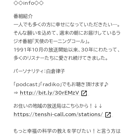
◇◇info◇◇
番組紹介
一人でも多くの方に幸せになっていただきたい―。
そんな願いを込めて、週末の朝にお届けしているラ
ジオ番組「天使のモーニングコール」。
1991年10月の放送開始以来、30年にわたって、
多くのリスナーたちに愛され続けてきました。
パーソナリティ：白倉律子
「podcast」「radiko」でもお聴き頂けます♪
open_in_new
⇒
http://bit.ly/30rEMzV
お住いの地域の放送局はこちらから！↓↓
open_in_new
https://tenshi-call.com/stations/
もっと幸福の科学の教えを学びたい！と言う方は