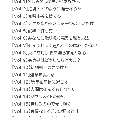
【Vol.1】苦しみの底でもがくあなたへ
【Vol.2】逆境とどのように向きあうか
【Vol.3】完璧主義を捨てる
【Vol.4】人生が変わるたった一つの問いかけ
【Vol.5】試練に打ち克つ
【Vol.6】あなたに取り憑く悪霊を祓う方法
【Vol.7】死んで持って還れるものは心しかない
【Vol.8】真に成功し 世を照らす光となる
【Vol.9】劣等感はどうしたら消える？
【Vol.10】結婚相手の見つけ方
【Vol.11】運命を変える
【Vol.12】晩年を幸福に過ごす
【Vol.13】人間は死んでも死なない
【Vol.14】ソウルメイトの秘密
【Vol.15】苦しみの中で光り輝く
【Vol.16】良質なアイデアの源泉とは