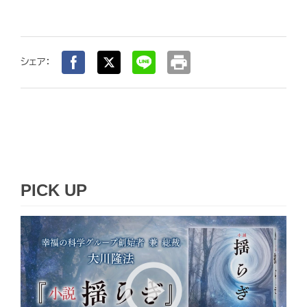
print
シェア：
PICK UP