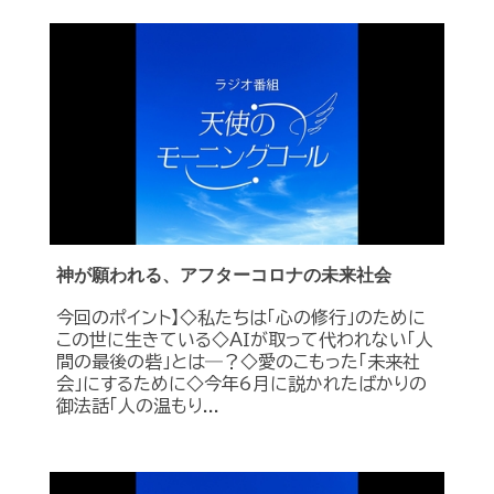
神が願われる、アフターコロナの未来社会
今回のポイント】◇私たちは「心の修行」のために
この世に生きている◇ＡＩが取って代われない「人
間の最後の砦」とは―？◇愛のこもった「未来社
会」にするために◇今年6月に説かれたばかりの
御法話「人の温もり...