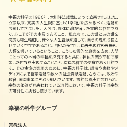
幸福の科学は1986年、大川隆法総裁によって立宗されました。
立宗以来、真実の人生観に基づく「幸福」を広めるべく、活動を
展開してきました。 人間は、肉体に魂が宿った霊的な存在であ
り、心こそがその本質であること。 私たちは、この世とあの世を
何度も転生輪廻し、様々な人生経験を通して、自らの魂を成長さ
せていく存在であること。 神仏が実在し、過去も現在も未来も、
人類を導いているということ。 こうした霊的な真実を広め、人間
にとっての本当の幸福を探究すると共に、神仏の願う平和で繁
栄した世界を実現することこそ、幸福の科学の使命であり目的で
す。 その使命の実現のために、幸福の科学は、講演や書籍やメ
ディアによる啓蒙活動や数々の社会貢献活動、さらには、政治や
教育、国際事業にも取り組んでいます。 霊的な真実が忘れられ、
宗教の価値が見失われている現代において、幸福の科学は宗教
の可能性に挑戦し続けています。
幸福の科学グループ
宗教法人