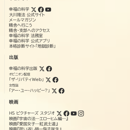
幸福の科学
大川隆法 公式サイト
メールマガジン
精舎へ行こう
精舎・支部へのアクセス
幸福の科学 法務室
幸福の科学 公式アプリ
本格診断サイト「地獄診断」
出版
幸福の科学出版
オピニオン配信
「ザ・リバティWeb」
女性誌
「アー・ユー・ハッピー?」
映画
HS ピクチャーズ スタジオ
映画『宇宙の法―エローヒム編―』
映画『愛国女子―紅武士道』
映画『呪い返し師—塩子誕生』