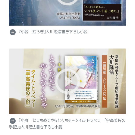
arrow_circle_right
『小説 揺らぎ』大川隆法書き下ろし小説
arrow_circle_right
『小説 とっちめてやらなくちゃ－タイム・トラベラー「宇高美佐の
手記」』大川隆法書き下ろし小説