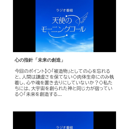
心の指針「未来の創造」
今回のポイント】◇「被造物」としての心を忘れる
と、人間は謙虚さを保てない◇肉体生命にのみ執
着し、心や魂を置き去りにしていないか？◇私た
ちには、大宇宙を創られた神と同じ力が宿ってい
る◇「未来を創造する...