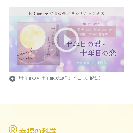
arrow_circle_right
『十年目の君・十年目の恋』（作詞・作曲：大川隆法）