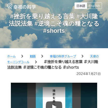
日本語
English
#挫折を乗り越える言葉 #大川隆
法説法集 #逆境こそ魂の糧となる
#shorts
chevron_right
chevron_right
chevron_right
ホーム
動画
幸福の科学グループ
天使の
chevron_right
#挫折を乗り越える言葉 #大川隆
モーニングコール
法説法集 #逆境こそ魂の糧となる #shorts
2024年1月21日