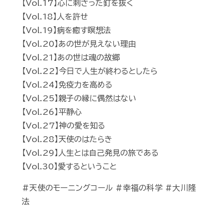
【Vol.17】心に刺さった釘を抜く
【Vol.18】人を許せ
【Vol.19】病を癒す瞑想法
【Vol.20】あの世が見えない理由
【Vol.21】あの世は魂の故郷
【Vol.22】今日で人生が終わるとしたら
【Vol.24】免疫力を高める
【Vol.25】親子の縁に偶然はない
【Vol.26】平静心
【Vol.27】神の愛を知る
【Vol.28】天使のはたらき
【Vol.29】人生とは自己発見の旅である
【Vol.30】愛するということ
#天使のモーニングコール #幸福の科学 #大川隆
法