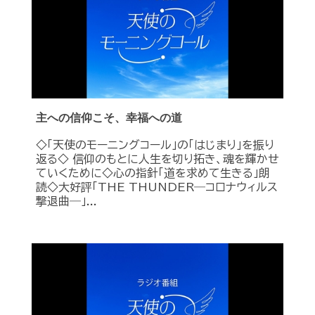
主への信仰こそ、幸福への道
◇「天使のモーニングコール」の「はじまり」を振り
返る◇ 信仰のもとに人生を切り拓き、魂を輝かせ
ていくために◇心の指針「道を求めて生きる」朗
読◇大好評「THE THUNDER―コロナウィルス
撃退曲―」...