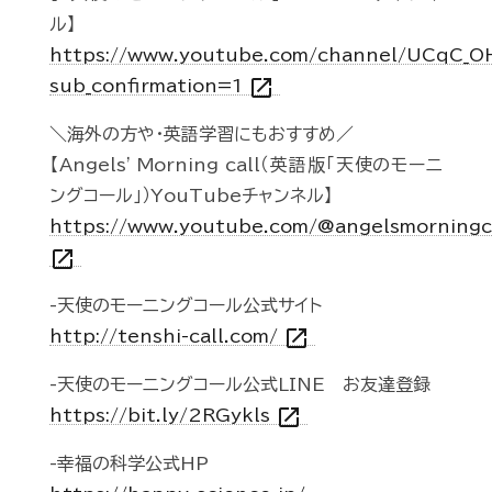
ル】
https://www.youtube.com/channel/UCqC_
open_in_new
sub_confirmation=1
＼海外の方や・英語学習にもおすすめ／
【Angels' Morning call（英語版「天使のモーニ
ングコール」）YouTubeチャンネル】
https://www.youtube.com/@angelsmorningc
open_in_new
-天使のモーニングコール公式サイト
open_in_new
http://tenshi-call.com/
-天使のモーニングコール公式LINE お友達登録
open_in_new
https://bit.ly/2RGykls
-幸福の科学公式HP