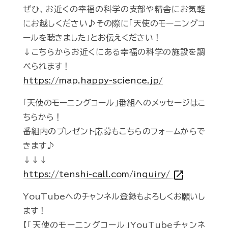
ぜひ、お近くの幸福の科学の支部や精舎にお気軽
にお越しください♪その際に「天使のモーニングコ
ールを聴きました」とお伝えください！
↓こちらからお近くにある幸福の科学の施設を調
べられます！
https://map.happy-science.jp/
「天使のモーニングコール」番組へのメッセージはこ
ちらから！
番組内のプレゼント応募もこちらのフォームからで
きます♪
↓↓↓
open_in_new
https://tenshi-call.com/inquiry/
YouTubeへのチャンネル登録もよろしくお願いし
ます！
【「天使のモーニングコール」YouTubeチャンネ