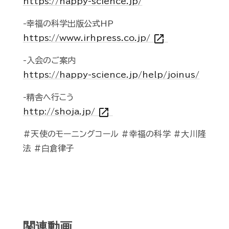
https://happy-science.jp/
-幸福の科学出版公式HP
open_in_new
https://www.irhpress.co.jp/
-入会のご案内
https://happy-science.jp/help/joinus/
-精舎へ行こう
open_in_new
http://shoja.jp/
#天使のモーニングコール #幸福の科学 #大川隆
法 #白倉律子
関連動画