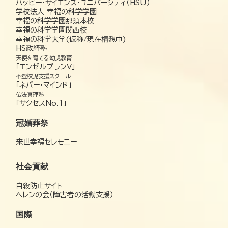
ハッピー・サイエンス・ユニバーシティ（HSU）
学校法人 幸福の科学学園
幸福の科学学園那須本校
幸福の科学学園関西校
幸福の科学大学(仮称/現在構想中)
HS政経塾
天使を育てる幼児教育
「エンゼルプランV」
不登校児支援スクール
「ネバー・マインド」
仏法真理塾
「サクセスNo.1」
冠婚葬祭
来世幸福セレモニー
社会貢献
自殺防止サイト
ヘレンの会（障害者の活動支援）
国際