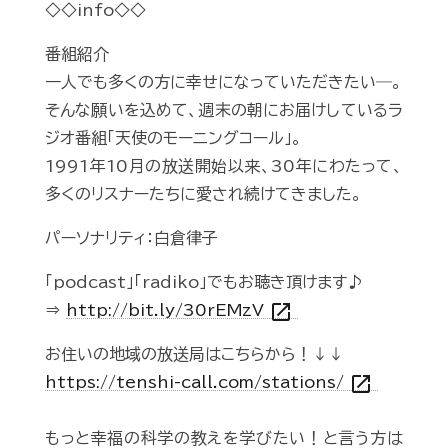
◇◇info◇◇
番組紹介
一人でも多くの方に幸せになっていただきたい―。
そんな願いを込めて、週末の朝にお届けしているラ
ジオ番組「天使のモーニングコール」。
1991年10月の放送開始以来、30年にわたって、
多くのリスナーたちに愛され続けてきました。
パーソナリティ：白倉律子
「podcast」「radiko」でもお聴き頂けます♪
open_in_new
⇒
http://bit.ly/30rEMzV
お住いの地域の放送局はこちらから！↓↓
open_in_new
https://tenshi-call.com/stations/
もっと幸福の科学の教えを学びたい！と言う方は