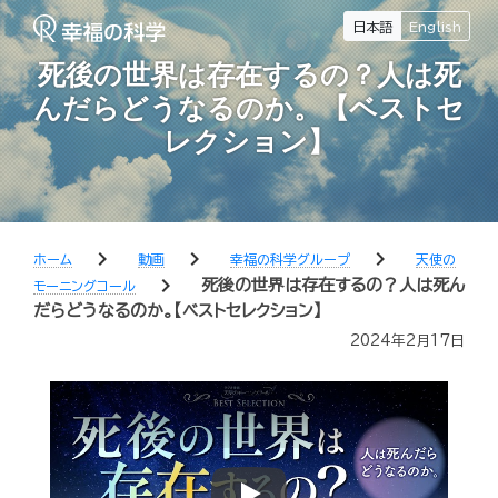
日本語
English
死後の世界は存在するの？人は死
んだらどうなるのか。【ベストセ
レクション】
chevron_right
chevron_right
chevron_right
ホーム
動画
幸福の科学グループ
天使の
chevron_right
死後の世界は存在するの？人は死ん
モーニングコール
だらどうなるのか。【ベストセレクション】
2024年2月17日