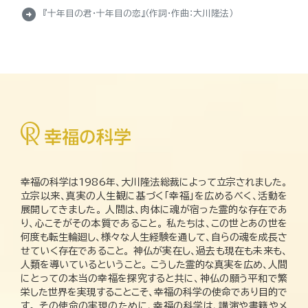
arrow_circle_right
『十年目の君・十年目の恋』（作詞・作曲：大川隆法）
幸福の科学は1986年、大川隆法総裁によって立宗されました。
立宗以来、真実の人生観に基づく「幸福」を広めるべく、活動を
展開してきました。 人間は、肉体に魂が宿った霊的な存在であ
り、心こそがその本質であること。 私たちは、この世とあの世を
何度も転生輪廻し、様々な人生経験を通して、自らの魂を成長さ
せていく存在であること。 神仏が実在し、過去も現在も未来も、
人類を導いているということ。 こうした霊的な真実を広め、人間
にとっての本当の幸福を探究すると共に、神仏の願う平和で繁
栄した世界を実現することこそ、幸福の科学の使命であり目的で
す。 その使命の実現のために、幸福の科学は、講演や書籍やメ