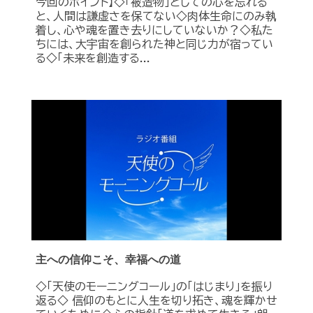
今回のポイント】◇「被造物」としての心を忘れる
と、人間は謙虚さを保てない◇肉体生命にのみ執
着し、心や魂を置き去りにしていないか？◇私た
ちには、大宇宙を創られた神と同じ力が宿ってい
る◇「未来を創造する...
主への信仰こそ、幸福への道
◇「天使のモーニングコール」の「はじまり」を振り
返る◇ 信仰のもとに人生を切り拓き、魂を輝かせ