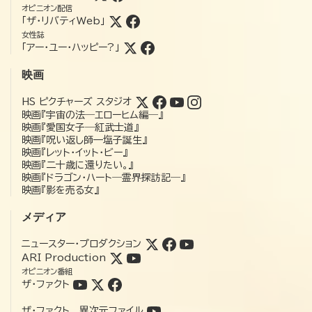
オピニオン配信
「ザ・リバティWeb」
女性誌
「アー・ユー・ハッピー?」
映画
HS ピクチャーズ スタジオ
映画『宇宙の法―エローヒム編―』
映画『愛国女子―紅武士道』
映画『呪い返し師—塩子誕生』
映画『レット・イット・ビー』
映画『二十歳に還りたい。』
映画『ドラゴン・ハート―霊界探訪記―』
映画『影を売る女』
メディア
ニュースター・プロダクション
ARI Production
オピニオン番組
ザ・ファクト
ザ・ファクト 異次元ファイル