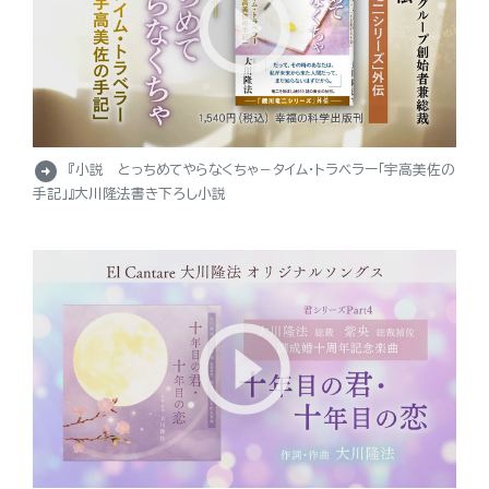
arrow_circle_right
『小説 とっちめてやらなくちゃ－タイム・トラベラー「宇高美佐の
手記」』大川隆法書き下ろし小説