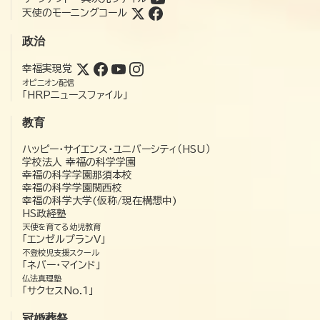
天使のモーニングコール
政治
幸福実現党
オピニオン配信
「HRPニュースファイル」
教育
ハッピー・サイエンス・ユニバーシティ（HSU）
学校法人 幸福の科学学園
幸福の科学学園那須本校
幸福の科学学園関西校
幸福の科学大学(仮称/現在構想中)
HS政経塾
天使を育てる幼児教育
「エンゼルプランV」
不登校児支援スクール
「ネバー・マインド」
仏法真理塾
「サクセスNo.1」
冠婚葬祭