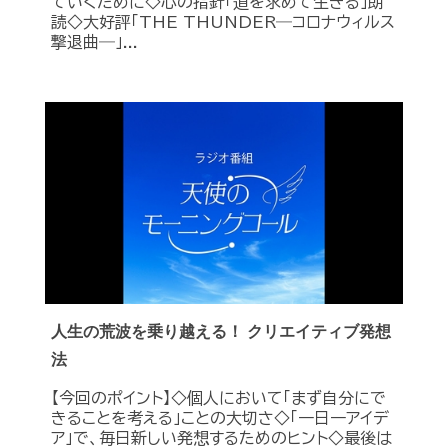
ていくために◇心の指針「道を求めて生きる」朗
読◇大好評「THE THUNDER―コロナウィルス
撃退曲―」...
人生の荒波を乗り越える！ クリエイティブ発想
法
【今回のポイント】◇個人において「まず自分にで
きることを考える」ことの大切さ◇「一日一アイデ
ア」で、毎日新しい発想するためのヒント◇最後は