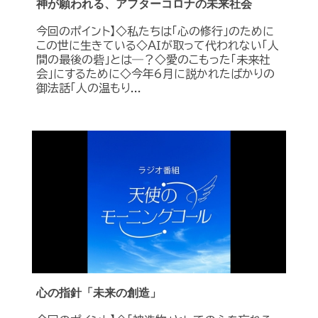
神が願われる、アフターコロナの未来社会
今回のポイント】◇私たちは「心の修行」のために
この世に生きている◇ＡＩが取って代われない「人
間の最後の砦」とは―？◇愛のこもった「未来社
会」にするために◇今年6月に説かれたばかりの
御法話「人の温もり...
心の指針「未来の創造」