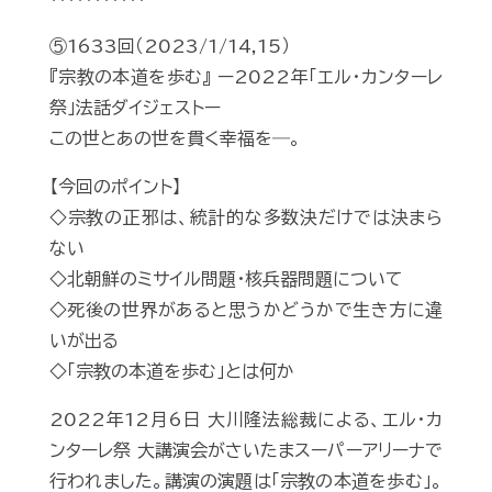
⑤1633回（2023/1/14,15）
『宗教の本道を歩む』 ー2022年「エル・カンターレ
祭」法話ダイジェストー
この世とあの世を貫く幸福を―。
【今回のポイント】
◇宗教の正邪は、統計的な多数決だけでは決まら
ない
◇北朝鮮のミサイル問題・核兵器問題について
◇死後の世界があると思うかどうかで生き方に違
いが出る
◇「宗教の本道を歩む」とは何か
2022年12月6日 大川隆法総裁による、エル・カ
ンターレ祭 大講演会がさいたまスーパーアリーナで
行われました。講演の演題は「宗教の本道を歩む」。