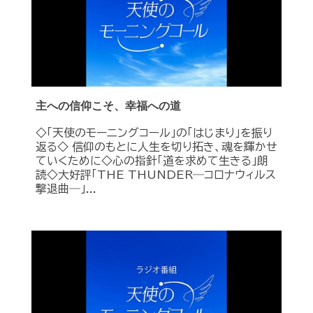
主への信仰こそ、幸福への道
◇「天使のモーニングコール」の「はじまり」を振り
返る◇ 信仰のもとに人生を切り拓き、魂を輝かせ
ていくために◇心の指針「道を求めて生きる」朗
読◇大好評「THE THUNDER―コロナウィルス
撃退曲―」...