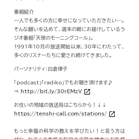
番組紹介
一人でも多くの方に幸せになっていただきたい―。
そんな願いを込めて、週末の朝にお届けしているラ
ジオ番組「天使のモーニングコール」。
1991年10月の放送開始以来、30年にわたって、
多くのリスナーたちに愛され続けてきました。
パーソナリティ：白倉律子
「podcast」「radiko」でもお聴き頂けます♪
open_in_new
⇒
http://bit.ly/30rEMzV
お住いの地域の放送局はこちらから！↓↓
open_in_new
https://tenshi-call.com/stations/
もっと幸福の科学の教えを学びたい！と言う方は