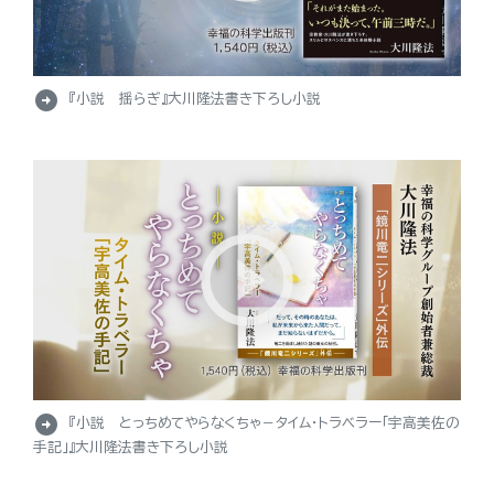
arrow_circle_right
『小説 揺らぎ』大川隆法書き下ろし小説
arrow_circle_right
『小説 とっちめてやらなくちゃ－タイム・トラベラー「宇高美佐の
手記」』大川隆法書き下ろし小説