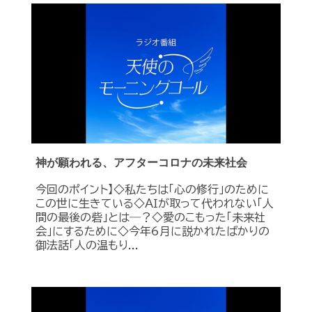
神が願われる、アフターコロナの未来社会
今回のポイント】◇私たちは「心の修行」のために
この世に生きている◇ＡＩが取って代われない「人
間の最後の砦」とは―？◇愛のこもった「未来社
会」にするために◇今年6月に説かれたばかりの
御法話「人の温もり...