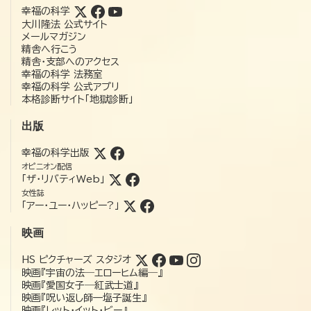
幸福の科学
大川隆法 公式サイト
メールマガジン
精舎へ行こう
精舎・支部へのアクセス
幸福の科学 法務室
幸福の科学 公式アプリ
本格診断サイト「地獄診断」
出版
幸福の科学出版
オピニオン配信
「ザ・リバティWeb」
女性誌
「アー・ユー・ハッピー?」
映画
HS ピクチャーズ スタジオ
映画『宇宙の法―エローヒム編―』
映画『愛国女子―紅武士道』
映画『呪い返し師—塩子誕生』
映画『レット・イット・ビー』