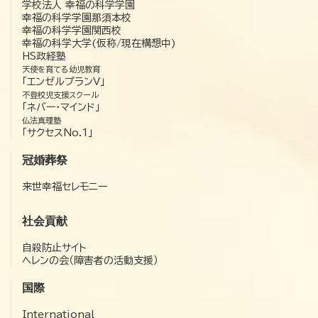
学校法人 幸福の科学学園
幸福の科学学園那須本校
幸福の科学学園関西校
幸福の科学大学(仮称/現在構想中)
HS政経塾
天使を育てる幼児教育
「エンゼルプランV」
不登校児支援スクール
「ネバー・マインド」
仏法真理塾
「サクセスNo.1」
冠婚葬祭
来世幸福セレモニー
社会貢献
自殺防止サイト
ヘレンの会（障害者の活動支援）
国際
International