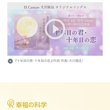
arrow_circle_right
『十年目の君・十年目の恋』（作詞・作曲：大川隆法）