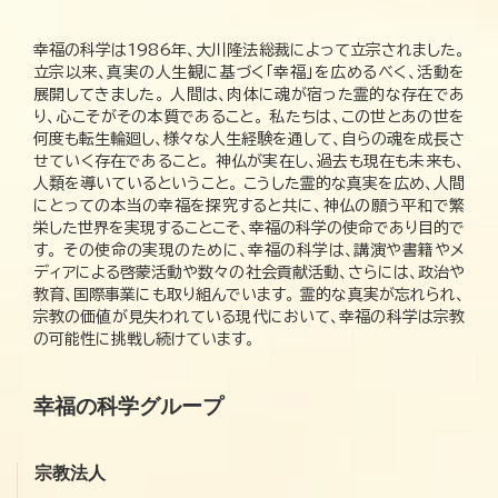
幸福の科学は1986年、大川隆法総裁によって立宗されました。
立宗以来、真実の人生観に基づく「幸福」を広めるべく、活動を
展開してきました。 人間は、肉体に魂が宿った霊的な存在であ
り、心こそがその本質であること。 私たちは、この世とあの世を
何度も転生輪廻し、様々な人生経験を通して、自らの魂を成長さ
せていく存在であること。 神仏が実在し、過去も現在も未来も、
人類を導いているということ。 こうした霊的な真実を広め、人間
にとっての本当の幸福を探究すると共に、神仏の願う平和で繁
栄した世界を実現することこそ、幸福の科学の使命であり目的で
す。 その使命の実現のために、幸福の科学は、講演や書籍やメ
ディアによる啓蒙活動や数々の社会貢献活動、さらには、政治や
教育、国際事業にも取り組んでいます。 霊的な真実が忘れられ、
宗教の価値が見失われている現代において、幸福の科学は宗教
の可能性に挑戦し続けています。
幸福の科学グループ
宗教法人