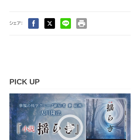
print
シェア：
PICK UP