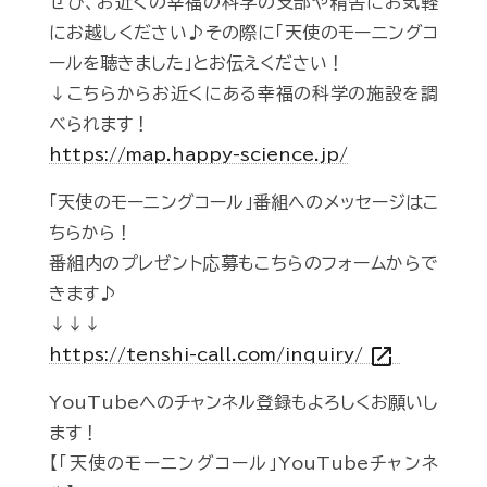
ぜひ、お近くの幸福の科学の支部や精舎にお気軽
にお越しください♪その際に「天使のモーニングコ
ールを聴きました」とお伝えください！
↓こちらからお近くにある幸福の科学の施設を調
べられます！
https://map.happy-science.jp/
「天使のモーニングコール」番組へのメッセージはこ
ちらから！
番組内のプレゼント応募もこちらのフォームからで
きます♪
↓↓↓
open_in_new
https://tenshi-call.com/inquiry/
YouTubeへのチャンネル登録もよろしくお願いし
ます！
【「天使のモーニングコール」YouTubeチャンネ