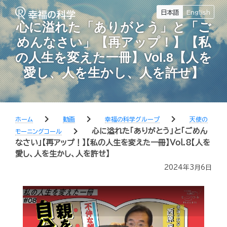
日本語
English
心に溢れた「ありがとう」と「ご
めんなさい」【再アップ！】【私
の人生を変えた一冊】Vol.8【人を
愛し、人を生かし、人を許せ】
chevron_right
chevron_right
chevron_right
ホーム
動画
幸福の科学グループ
天使の
chevron_right
心に溢れた「ありがとう」と「ごめん
モーニングコール
なさい」【再アップ！】【私の人生を変えた一冊】Vol.8【人を
愛し、人を生かし、人を許せ】
2024年3月6日