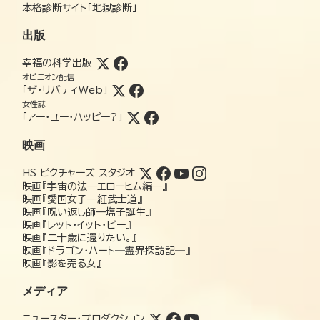
本格診断サイト「地獄診断」
出版
幸福の科学出版
オピニオン配信
「ザ・リバティWeb」
女性誌
「アー・ユー・ハッピー?」
映画
HS ピクチャーズ スタジオ
映画『宇宙の法―エローヒム編―』
映画『愛国女子―紅武士道』
映画『呪い返し師—塩子誕生』
映画『レット・イット・ビー』
映画『二十歳に還りたい。』
映画『ドラゴン・ハート―霊界探訪記―』
映画『影を売る女』
メディア
ニュースター・プロダクション