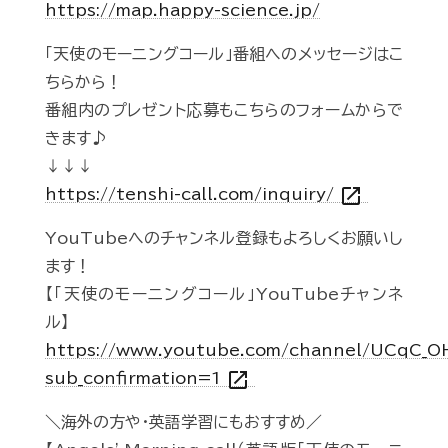
https://map.happy-science.jp/
「天使のモーニングコール」番組へのメッセージはこ
ちらから！
番組内のプレゼント応募もこちらのフォームからで
きます♪
↓↓↓
open_in_new
https://tenshi-call.com/inquiry/
YouTubeへのチャンネル登録もよろしくお願いし
ます！
【「天使のモーニングコール」YouTubeチャンネ
ル】
https://www.youtube.com/channel/UCqC_
open_in_new
sub_confirmation=1
＼海外の方や・英語学習にもおすすめ／