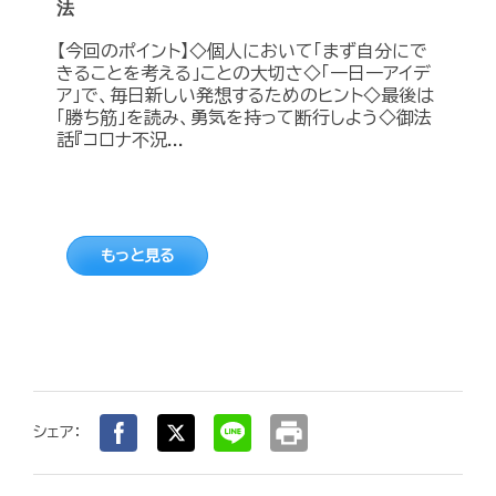
法
【今回のポイント】◇個人において「まず自分にで
きることを考える」ことの大切さ◇「一日一アイデ
ア」で、毎日新しい発想するためのヒント◇最後は
「勝ち筋」を読み、勇気を持って断行しよう◇御法
話『コロナ不況...
もっと見る
print
シェア：