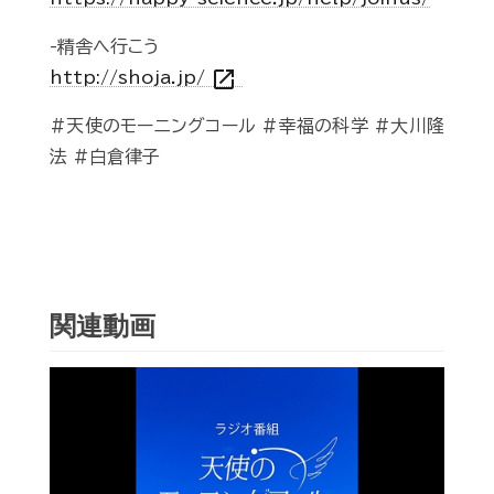
-精舎へ行こう
open_in_new
http://shoja.jp/
#天使のモーニングコール #幸福の科学 #大川隆
法 #白倉律子
関連動画