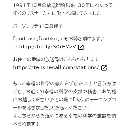
1991年10月の放送開始以来、30年にわたって、
多くのリスナーたちに愛され続けてきました。
パーソナリティ：白倉律子
「podcast」「radiko」でもお聴き頂けます♪
open_in_new
⇒
http://bit.ly/30rEMzV
お住いの地域の放送局はこちらから！↓↓
open_in_new
https://tenshi-call.com/stations/
もっと幸福の科学の教えを学びたい！と言う方は
ぜひ、お近くの幸福の科学の支部や精舎にお気軽
にお越しください♪その際に「天使のモーニングコ
ールを聴きました」とお伝えください！
↓こちらからお近くにある幸福の科学の施設を調
べられます！