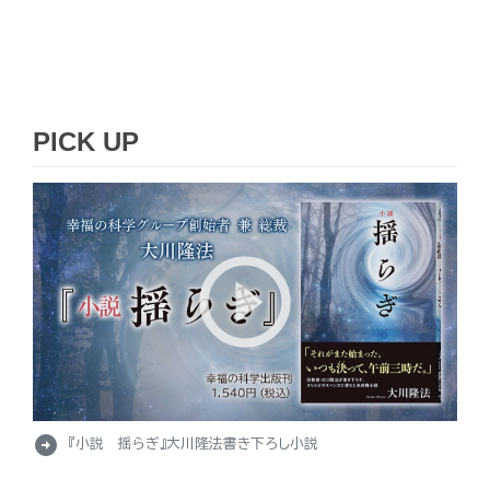
PICK UP
arrow_circle_right
『小説 揺らぎ』大川隆法書き下ろし小説