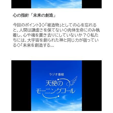
心の指針「未来の創造」
今回のポイント】◇「被造物」としての心を忘れる
と、人間は謙虚さを保てない◇肉体生命にのみ執
着し、心や魂を置き去りにしていないか？◇私た
ちには、大宇宙を創られた神と同じ力が宿ってい
る◇「未来を創造する...