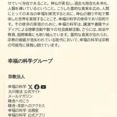
せていく存在であること。 神仏が実在し、過去も現在も未来も、
人類を導いているということ。 こうした霊的な真実を広め、人間
にとっての本当の幸福を探究すると共に、神仏の願う平和で繁
栄した世界を実現することこそ、幸福の科学の使命であり目的で
す。 その使命の実現のために、幸福の科学は、講演や書籍やメ
ディアによる啓蒙活動や数々の社会貢献活動、さらには、政治や
教育、国際事業にも取り組んでいます。 霊的な真実が忘れられ、
宗教の価値が見失われている現代において、幸福の科学は宗教
の可能性に挑戦し続けています。
幸福の科学グループ
宗教法人
幸福の科学
大川隆法 公式サイト
メールマガジン
精舎へ行こう
精舎・支部へのアクセス
幸福の科学 法務室
幸福の科学 公式アプリ