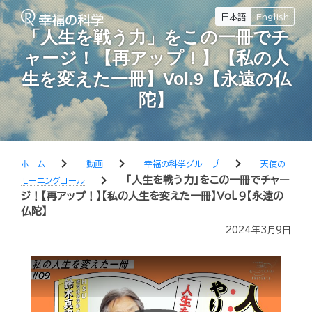
日本語
English
「人生を戦う力」をこの一冊でチ
ャージ！【再アップ！】【私の人
生を変えた一冊】Vol.9【永遠の仏
陀】
chevron_right
chevron_right
chevron_right
ホーム
動画
幸福の科学グループ
天使の
chevron_right
「人生を戦う力」をこの一冊でチャー
モーニングコール
ジ！【再アップ！】【私の人生を変えた一冊】Vol.9【永遠の
仏陀】
2024年3月9日