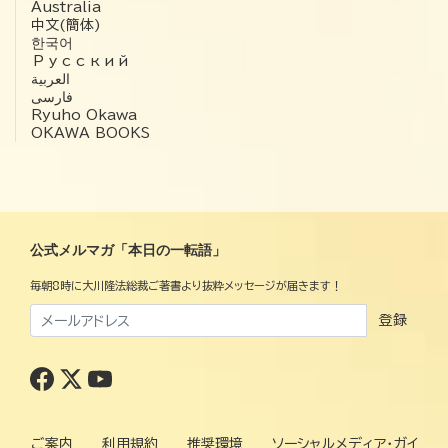
Australia
中文(簡体)
한국어
Русский
العربية‏
فارسی
Ryuho Okawa
OKAWA BOOKS
公式メルマガ「本日の一転語」
毎朝8時に大川隆法総裁ご著書より抜粋メッセージが届きます！
登録
ご案内
利用規約
推奨環境
ソーシャルメディア・ガイ