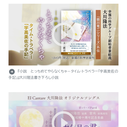
arrow_circle_right
『小説 とっちめてやらなくちゃ－タイム・トラベラー「宇高美佐の
手記」』大川隆法書き下ろし小説