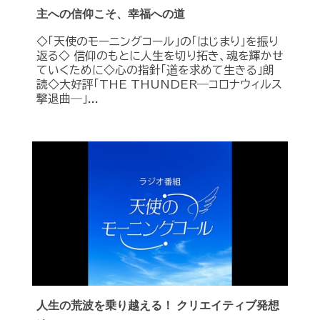
主への信仰こそ、幸福への道
◇「天使のモーニングコール」の「はじまり」を振り
返る◇ 信仰のもとに人生を切り拓き、魂を輝かせ
ていくために◇心の指針「道を求めて生きる」朗
読◇大好評「THE THUNDER―コロナウィルス
撃退曲―」...
人生の荒波を乗り越える！ クリエイティブ発想