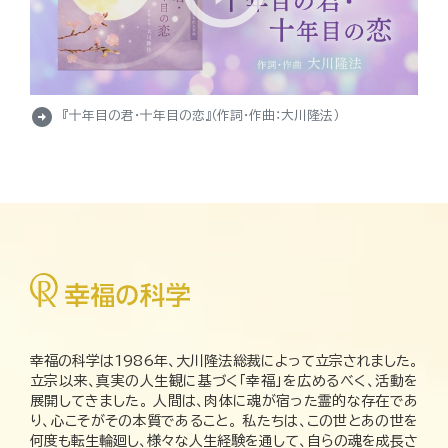
arrow_circle_right
『十年目の君・十年目の恋』（作詞・作曲：大川隆法）
幸福の科学は1986年、大川隆法総裁によって立宗されました。
立宗以来、真実の人生観に基づく「幸福」を広めるべく、活動を
展開してきました。 人間は、肉体に魂が宿った霊的な存在であ
り、心こそがその本質であること。 私たちは、この世とあの世を
何度も転生輪廻し、様々な人生経験を通して、自らの魂を成長さ