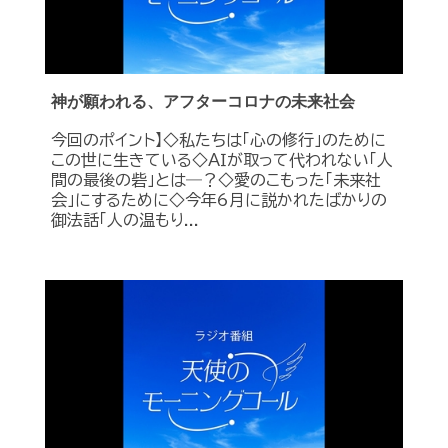
神が願われる、アフターコロナの未来社会
今回のポイント】◇私たちは「心の修行」のために
この世に生きている◇ＡＩが取って代われない「人
間の最後の砦」とは―？◇愛のこもった「未来社
会」にするために◇今年6月に説かれたばかりの
御法話「人の温もり...