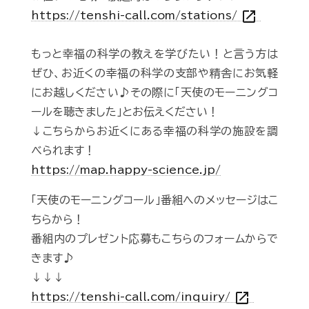
open_in_new
https://tenshi-call.com/stations/
もっと幸福の科学の教えを学びたい！と言う方は
ぜひ、お近くの幸福の科学の支部や精舎にお気軽
にお越しください♪その際に「天使のモーニングコ
ールを聴きました」とお伝えください！
↓こちらからお近くにある幸福の科学の施設を調
べられます！
https://map.happy-science.jp/
「天使のモーニングコール」番組へのメッセージはこ
ちらから！
番組内のプレゼント応募もこちらのフォームからで
きます♪
↓↓↓
open_in_new
https://tenshi-call.com/inquiry/