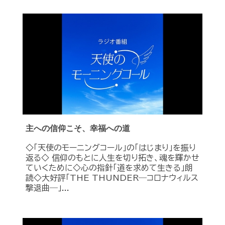
主への信仰こそ、幸福への道
◇「天使のモーニングコール」の「はじまり」を振り
返る◇ 信仰のもとに人生を切り拓き、魂を輝かせ
ていくために◇心の指針「道を求めて生きる」朗
読◇大好評「THE THUNDER―コロナウィルス
撃退曲―」...