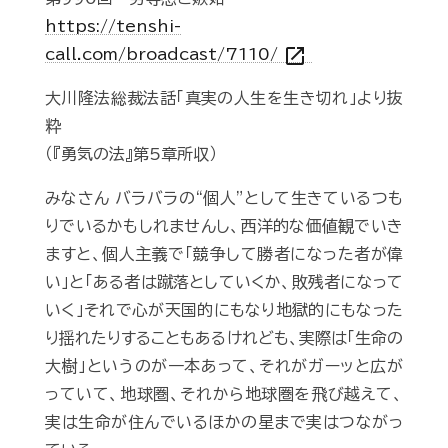
https://tenshi-
open_in_new
call.com/broadcast/7110/
大川隆法総裁法話「真実の人生を生き切れ」より抜
粋
（『勇気の法』第5章所収）
みなさん バラバラの“個人”として生きているつも
りでいるかもしれませんし、西洋的な価値観でいき
ますと、個人主義で「競争して勝者になった者が偉
い」と「ある者は蹴落としていくか、敗残者になって
いく」それで心が天国的にもなり地獄的にもなった
り揺れたりすることもあるけれども、実際は「生命の
大樹」というのが一本あって、それがガーッと広が
っていて、地球圏、それから地球圏を飛び越えて、
実は生命が住んでいるほかの星まで実はつながっ