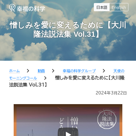
日本語
English
憎しみを愛に変えるために【大川
隆法説法集 Vol.31】
chevron_right
chevron_right
chevron_right
ホーム
動画
幸福の科学グループ
天使の
chevron_right
憎しみを愛に変えるために【大川隆
モーニングコール
法説法集 Vol.31】
2024年3月22日