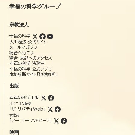
幸福の科学グループ
宗教法人
幸福の科学
大川隆法 公式サイト
メールマガジン
精舎へ行こう
精舎・支部へのアクセス
幸福の科学 法務室
幸福の科学 公式アプリ
本格診断サイト「地獄診断」
出版
幸福の科学出版
オピニオン配信
「ザ・リバティWeb」
女性誌
「アー・ユー・ハッピー?」
映画