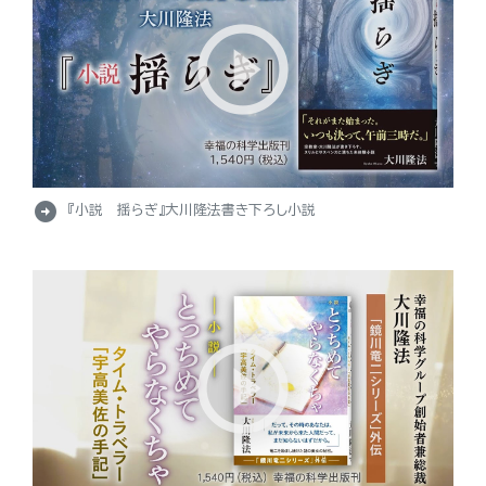
arrow_circle_right
『小説 揺らぎ』大川隆法書き下ろし小説