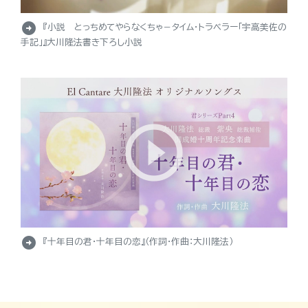
arrow_circle_right
『小説 とっちめてやらなくちゃ－タイム・トラベラー「宇高美佐の
手記」』大川隆法書き下ろし小説
arrow_circle_right
『十年目の君・十年目の恋』（作詞・作曲：大川隆法）