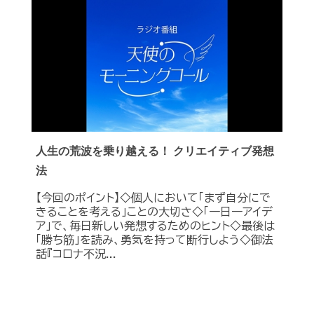
人生の荒波を乗り越える！ クリエイティブ発想
法
【今回のポイント】◇個人において「まず自分にで
きることを考える」ことの大切さ◇「一日一アイデ
ア」で、毎日新しい発想するためのヒント◇最後は
「勝ち筋」を読み、勇気を持って断行しよう◇御法
話『コロナ不況...