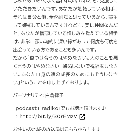
しみであったり、よく言われますけれども、克服して
いただきたいんです。あなたが嫉妬している相手、
それは自分と他、全然別だと思っているから、競争
して嫉妬しているんですけれども、実は仲間なんだ
と。あなたが憎悪している憎しみを覚えている相手
は、非常に深い魂的に深い縁があって何度も何度も
出会っている方であることも多いんです。
だから「傷つけ合うのはやめなさい。人のことを悪
く言うのはやめなさい。嫉妬しないで祝福をしなさ
い。あなた自身の魂の成長のためにもそうしなさ
い」ということを申し上げております。
パーソナリティ：白倉律子
「podcast」「radiko」でもお聴き頂けます♪
open_in_new
⇒
http://bit.ly/30rEMzV
お住いの地域の放送局はこちらから！↓↓