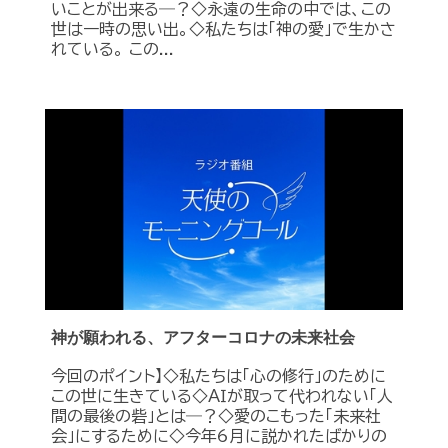
いことが出来る―？◇永遠の生命の中では、この
世は一時の思い出。◇私たちは「神の愛」で生かさ
れている。 この...
神が願われる、アフターコロナの未来社会
今回のポイント】◇私たちは「心の修行」のために
この世に生きている◇ＡＩが取って代われない「人
間の最後の砦」とは―？◇愛のこもった「未来社
会」にするために◇今年6月に説かれたばかりの