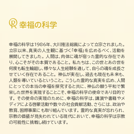
幸福の科学は1986年、大川隆法総裁によって立宗されました。
立宗以来、真実の人生観に基づく「幸福」を広めるべく、活動を
展開してきました。 人間は、肉体に魂が宿った霊的な存在であ
り、心こそがその本質であること。 私たちは、この世とあの世を
何度も転生輪廻し、様々な人生経験を通して、自らの魂を成長さ
せていく存在であること。 神仏が実在し、過去も現在も未来も、
人類を導いているということ。 こうした霊的な真実を広め、人間
にとっての本当の幸福を探究すると共に、神仏の願う平和で繁
栄した世界を実現することこそ、幸福の科学の使命であり目的で
す。 その使命の実現のために、幸福の科学は、講演や書籍やメ
ディアによる啓蒙活動や数々の社会貢献活動、さらには、政治や
教育、国際事業にも取り組んでいます。 霊的な真実が忘れられ、
宗教の価値が見失われている現代において、幸福の科学は宗教
の可能性に挑戦し続けています。