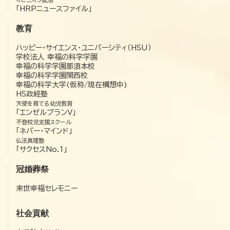
「HRPニュースファイル」
教育
ハッピー・サイエンス・ユニバーシティ（HSU）
学校法人 幸福の科学学園
幸福の科学学園那須本校
幸福の科学学園関西校
幸福の科学大学(仮称/現在構想中)
HS政経塾
天使を育てる幼児教育
「エンゼルプランV」
不登校児支援スクール
「ネバー・マインド」
仏法真理塾
「サクセスNo.1」
冠婚葬祭
来世幸福セレモニー
社会貢献