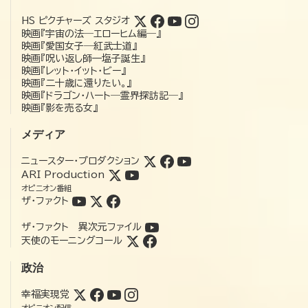
HS ピクチャーズ スタジオ
映画『宇宙の法―エローヒム編―』
映画『愛国女子―紅武士道』
映画『呪い返し師—塩子誕生』
映画『レット・イット・ビー』
映画『二十歳に還りたい。』
映画『ドラゴン・ハート―霊界探訪記―』
映画『影を売る女』
メディア
ニュースター・プロダクション
ARI Production
オピニオン番組
ザ・ファクト
ザ・ファクト 異次元ファイル
天使のモーニングコール
政治
幸福実現党
オピニオン配信