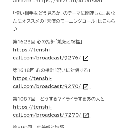
Amazon：https://amzn.to/4c0dAwu
「憎い相手をどう見るか」のテーマに関連した、あな
たにオススメの「天使のモーニングコール」はこちら
♪
第1623回 心の指針「嫉妬と祝福」
https://tenshi-
open_in_new
call.com/broadcast/9276/
第1618回 心の指針「呪いに対処する」
https://tenshi-
open_in_new
call.com/broadcast/9270/
第1087回 どうする？イライラするあの人と
https://tenshi-
open_in_new
call.com/broadcast/7270/
第990回 劣等感と嫉妬