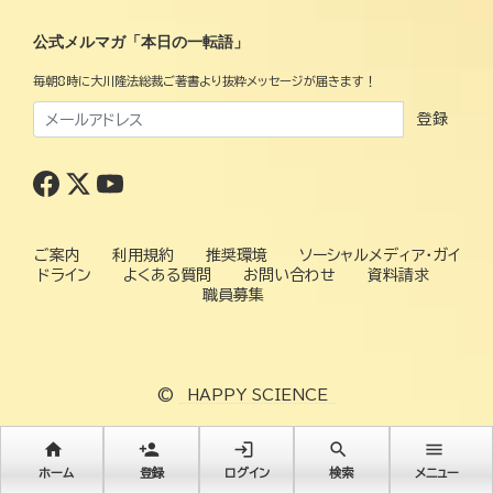
公式メルマガ「本日の一転語」
毎朝8時に大川隆法総裁ご著書より抜粋メッセージが届きます！
登録
ご案内
利用規約
推奨環境
ソーシャルメディア・ガイ
ドライン
よくある質問
お問い合わせ
資料請求
職員募集
©
HAPPY SCIENCE
home
person_add
login
search
menu
ホーム
登録
ログイン
検索
メニュー