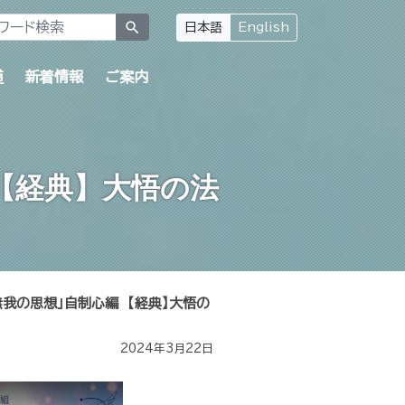
search
日本語
English
道
新着情報
ご案内
【経典】大悟の法
我の思想」自制心編 【経典】大悟の
2024年3月22日