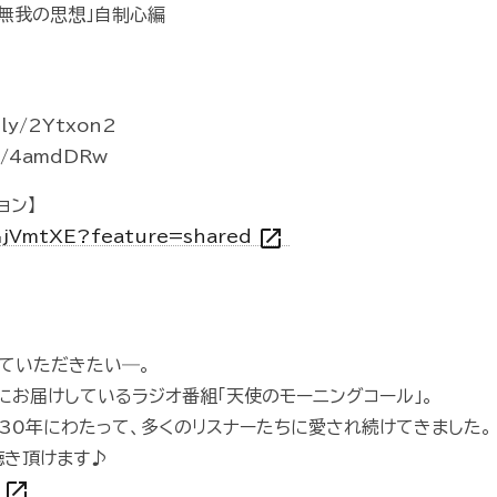
「無我の思想」自制心編
ly/2Ytxon2
to/4amdDRw
ョン】
open_in_new
ZGjVmtXE?feature=shared
ていただきたい―。
にお届けしているラジオ番組「天使のモーニングコール」。
、30年にわたって、多くのリスナーたちに愛され続けてきました。
もお聴き頂けます♪
open_in_new
V