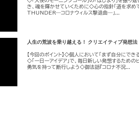
◇「天使のモーニングコール」の「はじまり」を振り
き、魂を輝かせていくために◇心の指針「道を求めて
THUNDER―コロナウィルス撃退曲―」...
人生の荒波を乗り越える！ クリエイティブ発想法
【今回のポイント】◇個人において「まず自分にでき
◇「一日一アイデア」で、毎日新しい発想するためのヒ
勇気を持って断行しよう◇御法話『コロナ不況...