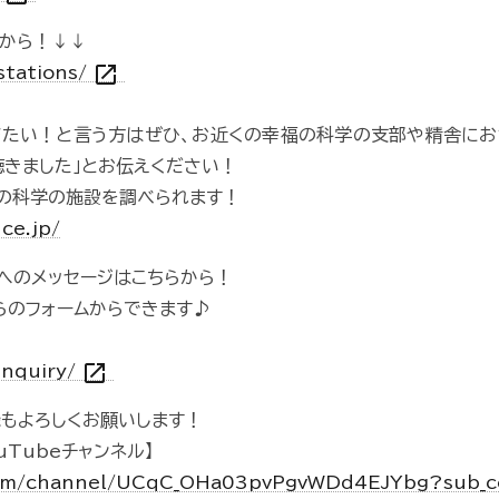
から！↓↓
open_in_new
/stations/
びたい！と言う方はぜひ、お近くの幸福の科学の支部や精舎にお
聴きました」とお伝えください！
の科学の施設を調べられます！
ce.jp/
組へのメッセージはこちらから！
らのフォームからできます♪
open_in_new
inquiry/
録もよろしくお願いします！
uTubeチャンネル】
com/channel/UCqC_OHa03pvPgvWDd4EJYbg?sub_c