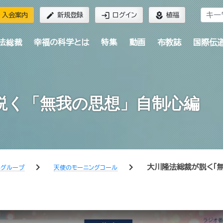
edit
login
local_florist
入会案内
新規登録
ログイン
植福
法総裁
幸福の科学とは
特集
動画
布教誌
国際伝
説く「無我の思想」自制心編 
chevron_right
chevron_right
大川隆法総裁が説く「無
学グループ
天使のモーニングコール