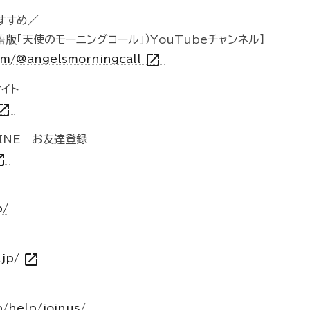
すすめ／
ll（英語版「天使のモーニングコール」）YouTubeチャンネル】
open_in_new
om/@angelsmorningcall
イト
n_in_new
INE お友達登録
n_new
p/
open_in_new
.jp/
p/help/joinus/