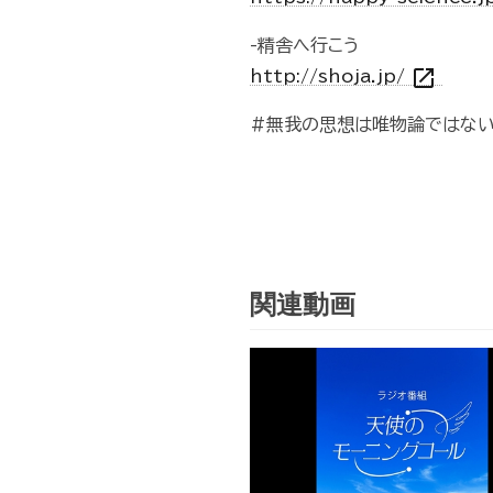
-精舎へ行こう
open_in_new
http://shoja.jp/
#無我の思想は唯物論ではない
関連動画