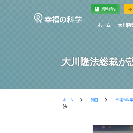
book
arrow_forward
資料請求
ホーム
大川隆
大川隆法総裁が
chevron_right
chevron_right
ホーム
動画
幸福の科
法