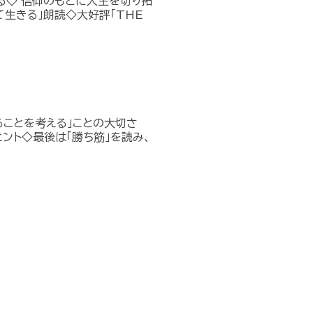
返る◇ 信仰のもとに人生を切り拓
生きる」朗読◇大好評「THE
ることを考える」ことの大切さ
ント◇最後は「勝ち筋」を読み、