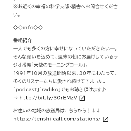
※お近くの幸福の科学支部・精舎へお問合せくださ
い。
◇◇info◇◇
番組紹介
一人でも多くの方に幸せになっていただきたい―。
そんな願いを込めて、週末の朝にお届けしているラ
ジオ番組「天使のモーニングコール」。
1991年10月の放送開始以来、30年にわたって、
多くのリスナーたちに愛され続けてきました。
「podcast」「radiko」でもお聴き頂けます♪
open_in_new
⇒
http://bit.ly/30rEMzV
お住いの地域の放送局はこちらから！↓↓
open_in_new
https://tenshi-call.com/stations/