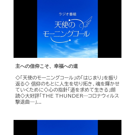
主への信仰こそ、幸福への道
◇「天使のモーニングコール」の「はじまり」を振り
返る◇ 信仰のもとに人生を切り拓き、魂を輝かせ
ていくために◇心の指針「道を求めて生きる」朗
読◇大好評「THE THUNDER―コロナウィルス
撃退曲―」...