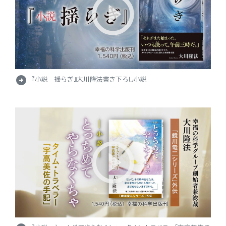
arrow_circle_right
『小説 揺らぎ』大川隆法書き下ろし小説