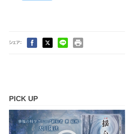
print
シェア：
PICK UP