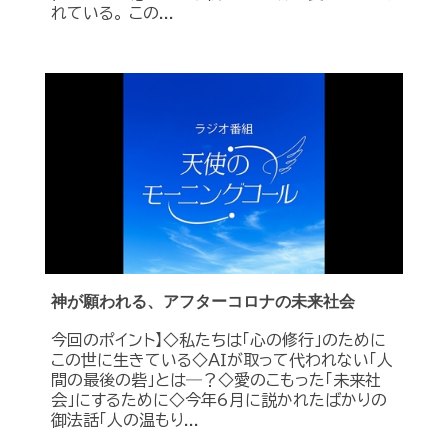
れている。 この...
神が願われる、アフターコロナの未来社会
今回のポイント】◇私たちは「心の修行」のために
この世に生きている◇ＡＩが取って代われない「人
間の最後の砦」とは―？◇愛のこもった「未来社
会」にするために◇今年6月に説かれたばかりの
御法話「人の温もり...