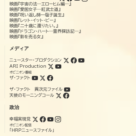
映画『宇宙の法―エローヒム編―』
映画『愛国女子―紅武士道』
映画『呪い返し師—塩子誕生』
映画『レット・イット・ビー』
映画『二十歳に還りたい。』
映画『ドラゴン・ハート―霊界探訪記―』
映画『影を売る女』
メディア
ニュースター・プロダクション
ARI Production
オピニオン番組
ザ・ファクト
ザ・ファクト 異次元ファイル
天使のモーニングコール
政治
幸福実現党
オピニオン配信
「HRPニュースファイル」