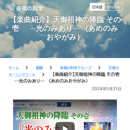
日本語
English
【楽曲紹介】天御祖神の降臨 その
壱 ─光のみあり─ (あめのみ
おやがみ）
chevron_right
chevron_right
chevron_right
ホーム
動画
幸福の科学グループ
天使の
chevron_right
【楽曲紹介】天御祖神の降臨 その壱
モーニングコール
─光のみあり─ (あめのみおやがみ）
2024年5月31日