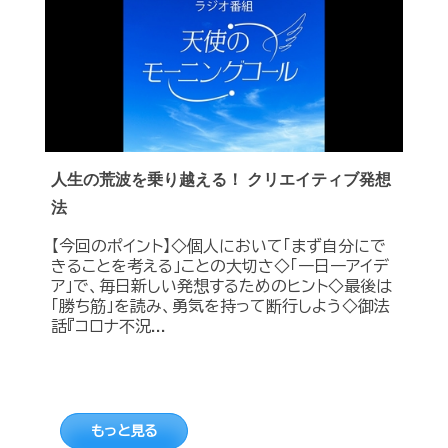
人生の荒波を乗り越える！ クリエイティブ発想
法
【今回のポイント】◇個人において「まず自分にで
きることを考える」ことの大切さ◇「一日一アイデ
ア」で、毎日新しい発想するためのヒント◇最後は
「勝ち筋」を読み、勇気を持って断行しよう◇御法
話『コロナ不況...
もっと見る