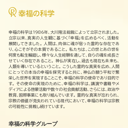
幸福の科学は1986年、大川隆法総裁によって立宗されました。
立宗以来、真実の人生観に基づく「幸福」を広めるべく、活動を
展開してきました。 人間は、肉体に魂が宿った霊的な存在であ
り、心こそがその本質であること。 私たちは、この世とあの世を
何度も転生輪廻し、様々な人生経験を通して、自らの魂を成長さ
せていく存在であること。 神仏が実在し、過去も現在も未来も、
人類を導いているということ。 こうした霊的な真実を広め、人間
にとっての本当の幸福を探究すると共に、神仏の願う平和で繁
栄した世界を実現することこそ、幸福の科学の使命であり目的で
す。 その使命の実現のために、幸福の科学は、講演や書籍やメ
ディアによる啓蒙活動や数々の社会貢献活動、さらには、政治や
教育、国際事業にも取り組んでいます。 霊的な真実が忘れられ、
宗教の価値が見失われている現代において、幸福の科学は宗教
の可能性に挑戦し続けています。
幸福の科学グループ