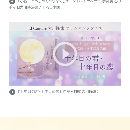
arrow_circle_right
『小説 とっちめてやらなくちゃ－タイム・トラベラー「宇高美佐の
手記」』大川隆法書き下ろし小説
arrow_circle_right
『十年目の君・十年目の恋』（作詞・作曲：大川隆法）