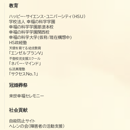
教育
ハッピー・サイエンス・ユニバーシティ（HSU）
学校法人 幸福の科学学園
幸福の科学学園那須本校
幸福の科学学園関西校
幸福の科学大学(仮称/現在構想中)
HS政経塾
天使を育てる幼児教育
「エンゼルプランV」
不登校児支援スクール
「ネバー・マインド」
仏法真理塾
「サクセスNo.1」
冠婚葬祭
来世幸福セレモニー
社会貢献
自殺防止サイト
ヘレンの会（障害者の活動支援）