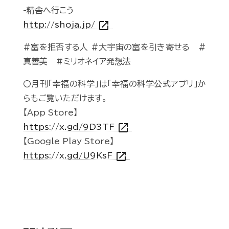
-精舎へ行こう
open_in_new
http://shoja.jp/
#富を拒否する人 #大宇宙の富を引き寄せる #
真善美 #ミリオネイア発想法
〇月刊「幸福の科学」は「幸福の科学公式アプリ」か
らもご覧いただけます。
【App Store】
open_in_new
https://x.gd/9D3TF
【Google Play Store】
open_in_new
https://x.gd/U9KsF