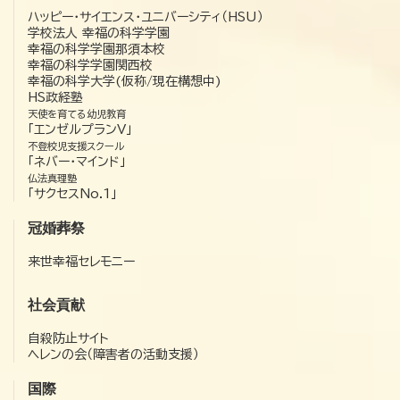
ハッピー・サイエンス・ユニバーシティ（HSU）
学校法人 幸福の科学学園
幸福の科学学園那須本校
幸福の科学学園関西校
幸福の科学大学(仮称/現在構想中)
HS政経塾
天使を育てる幼児教育
「エンゼルプランV」
不登校児支援スクール
「ネバー・マインド」
仏法真理塾
「サクセスNo.1」
冠婚葬祭
来世幸福セレモニー
社会貢献
自殺防止サイト
ヘレンの会（障害者の活動支援）
国際