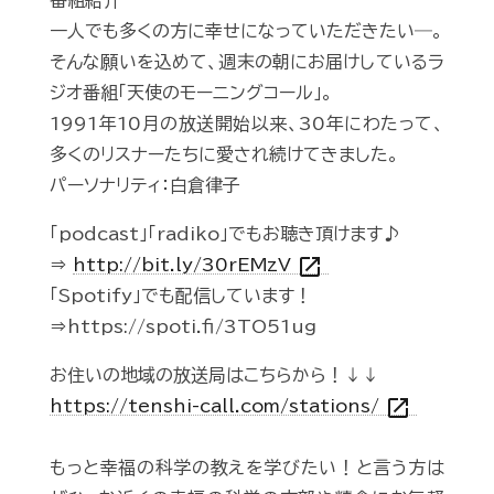
番組紹介
一人でも多くの方に幸せになっていただきたい―。
そんな願いを込めて、週末の朝にお届けしているラ
ジオ番組「天使のモーニングコール」。
1991年10月の放送開始以来、30年にわたって、
多くのリスナーたちに愛され続けてきました。
パーソナリティ：白倉律子
「podcast」「radiko」でもお聴き頂けます♪
open_in_new
⇒
http://bit.ly/30rEMzV
「Spotify」でも配信しています！
⇒https://spoti.fi/3TO51ug
お住いの地域の放送局はこちらから！↓↓
open_in_new
https://tenshi-call.com/stations/
もっと幸福の科学の教えを学びたい！と言う方は