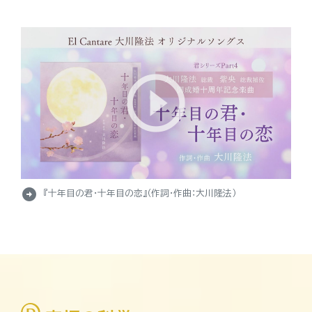
arrow_circle_right
『十年目の君・十年目の恋』（作詞・作曲：大川隆法）