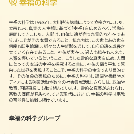
幸福の科学は1986年、大川隆法総裁によって立宗されました。
立宗以来、真実の人生観に基づく「幸福」を広めるべく、活動を
展開してきました。 人間は、肉体に魂が宿った霊的な存在であ
り、心こそがその本質であること。 私たちは、この世とあの世を
何度も転生輪廻し、様々な人生経験を通して、自らの魂を成長さ
せていく存在であること。 神仏が実在し、過去も現在も未来も、
人類を導いているということ。 こうした霊的な真実を広め、人間
にとっての本当の幸福を探究すると共に、神仏の願う平和で繁
栄した世界を実現することこそ、幸福の科学の使命であり目的で
す。 その使命の実現のために、幸福の科学は、講演や書籍やメ
ディアによる啓蒙活動や数々の社会貢献活動、さらには、政治や
教育、国際事業にも取り組んでいます。 霊的な真実が忘れられ、
宗教の価値が見失われている現代において、幸福の科学は宗教
の可能性に挑戦し続けています。
幸福の科学グループ