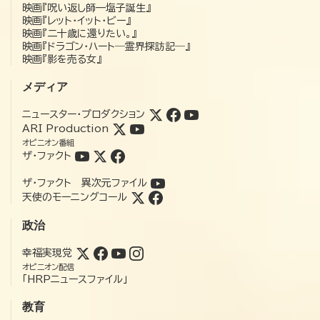
映画『呪い返し師—塩子誕生』
映画『レット・イット・ビー』
映画『二十歳に還りたい。』
映画『ドラゴン・ハート―霊界探訪記―』
映画『影を売る女』
メディア
ニュースター・プロダクション
ARI Production
オピニオン番組
ザ・ファクト
ザ・ファクト 異次元ファイル
天使のモーニングコール
政治
幸福実現党
オピニオン配信
「HRPニュースファイル」
教育