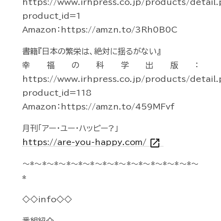
https://www.irhpress.co.jp/products/detail
product_id=1
Amazon：https://amzn.to/3Rh0B0C
書籍『日本の繁栄は、絶対に揺るがない』
幸福の科学出版：
https://www.irhpress.co.jp/products/detail
product_id=118
Amazon：https://amzn.to/459MFvf
月刊「アー・ユー・ハッピー?」
open_in_new
https://are-you-happy.com/
～*～*～*～*～*～*～*～*～*～*～*～*～*～*～
*
◇◇info◇◇