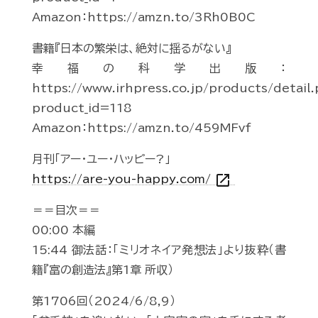
Amazon：https://amzn.to/3Rh0B0C
書籍『日本の繁栄は、絶対に揺るがない』
幸福の科学出版：
https://www.irhpress.co.jp/products/detail
product_id=118
Amazon：https://amzn.to/459MFvf
月刊「アー・ユー・ハッピー?」
open_in_new
https://are-you-happy.com/
＝＝目次＝＝
00:00 本編
15:44 御法話：「ミリオネイア発想法」より抜粋（書
籍『富の創造法』第1章 所収）
第1706回（2024/6/8,9）