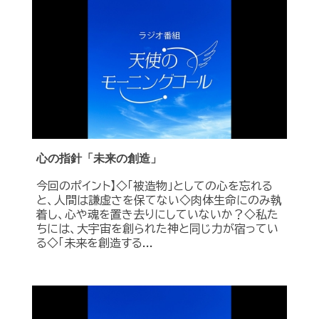
心の指針「未来の創造」
今回のポイント】◇「被造物」としての心を忘れる
と、人間は謙虚さを保てない◇肉体生命にのみ執
着し、心や魂を置き去りにしていないか？◇私た
ちには、大宇宙を創られた神と同じ力が宿ってい
る◇「未来を創造する...