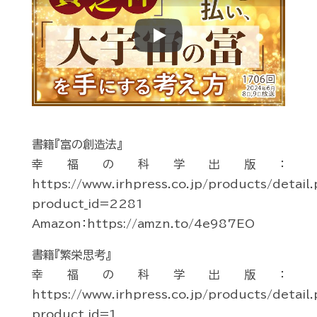
Play
書籍『富の創造法』
幸福の科学出版：
https://www.irhpress.co.jp/products/detail
product_id=2281
Amazon：https://amzn.to/4e987EO
書籍『繁栄思考』
幸福の科学出版：
https://www.irhpress.co.jp/products/detail
product_id=1