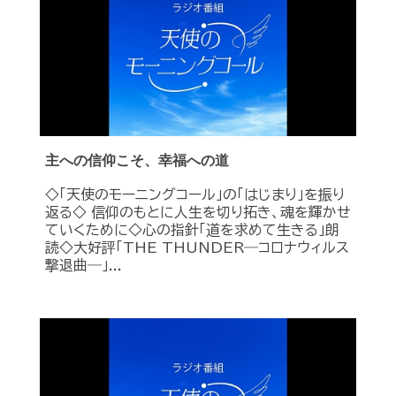
主への信仰こそ、幸福への道
◇「天使のモーニングコール」の「はじまり」を振り
返る◇ 信仰のもとに人生を切り拓き、魂を輝かせ
ていくために◇心の指針「道を求めて生きる」朗
読◇大好評「THE THUNDER―コロナウィルス
撃退曲―」...