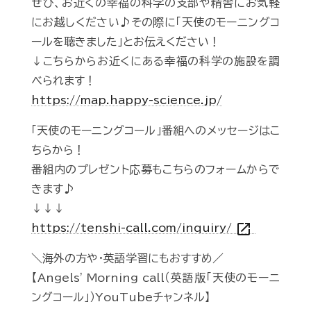
ぜひ、お近くの幸福の科学の支部や精舎にお気軽
にお越しください♪その際に「天使のモーニングコ
ールを聴きました」とお伝えください！
↓こちらからお近くにある幸福の科学の施設を調
べられます！
https://map.happy-science.jp/
「天使のモーニングコール」番組へのメッセージはこ
ちらから！
番組内のプレゼント応募もこちらのフォームからで
きます♪
↓↓↓
open_in_new
https://tenshi-call.com/inquiry/
＼海外の方や・英語学習にもおすすめ／
【Angels' Morning call（英語版「天使のモーニ
ングコール」）YouTubeチャンネル】