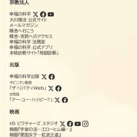
宗教法人
幸福の科学
大川隆法 公式サイト
メールマガジン
精舎へ行こう
精舎・支部へのアクセス
幸福の科学 法務室
幸福の科学 公式アプリ
本格診断サイト「地獄診断」
出版
幸福の科学出版
オピニオン配信
「ザ・リバティWeb」
女性誌
「アー・ユー・ハッピー?」
映画
HS ピクチャーズ スタジオ
映画『宇宙の法―エローヒム編―』
映画『愛国女子―紅武士道』