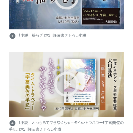
arrow_circle_right
『小説 揺らぎ』大川隆法書き下ろし小説
arrow_circle_right
『小説 とっちめてやらなくちゃ－タイム・トラベラー「宇高美佐の
手記」』大川隆法書き下ろし小説