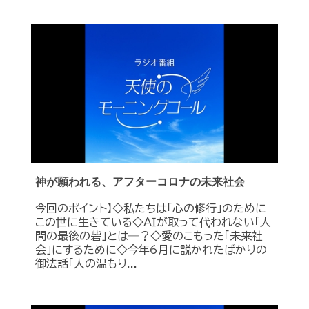
神が願われる、アフターコロナの未来社会
今回のポイント】◇私たちは「心の修行」のために
この世に生きている◇ＡＩが取って代われない「人
間の最後の砦」とは―？◇愛のこもった「未来社
会」にするために◇今年6月に説かれたばかりの
御法話「人の温もり...