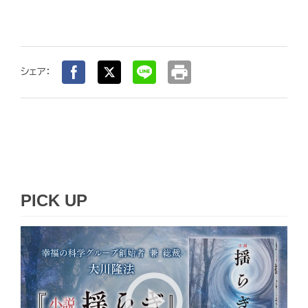
print
シェア：
PICK UP