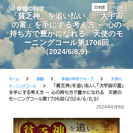
日本語
English
「貧乏神」を追い払い、「大宇宙
の富」を手にする考え方 ～ 心の
持ち方で豊かになれる 天使のモ
ーニングコール第1706回
（2024/6/8,9）
chevron_right
chevron_right
chevron_right
ホーム
動画
幸福の科学グループ
天使の
chevron_right
「貧乏神」を追い払い、「大宇宙の富」
モーニングコール
を手にする考え方 ～ 心の持ち方で豊かになれる 天使の
モーニングコール第1706回（2024/6/8,9）
2024年6月9日