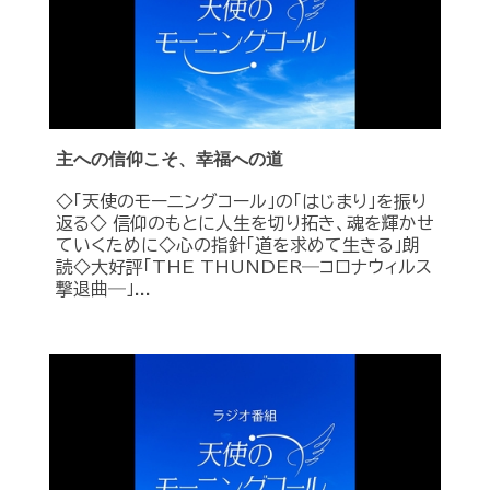
主への信仰こそ、幸福への道
◇「天使のモーニングコール」の「はじまり」を振り
返る◇ 信仰のもとに人生を切り拓き、魂を輝かせ
ていくために◇心の指針「道を求めて生きる」朗
読◇大好評「THE THUNDER―コロナウィルス
撃退曲―」...