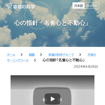
日本語
English
心の指針「名誉心と不動心」
chevron_right
chevron_right
chevron_right
ホーム
動画
幸福の科学グループ
天使の
chevron_right
心の指針「名誉心と不動心」
モーニングコール
2024年6月26日
Play