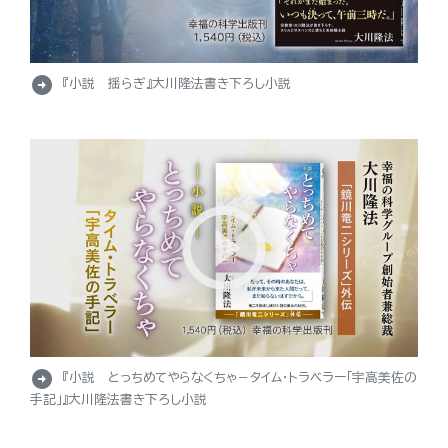
arrow_circle_right
『小説 揺らぎ』大川隆法書き下ろし小説
arrow_circle_right
『小説 とっちめてやらなくちゃ－タイム・トラベラー「宇高美佐の
手記」』大川隆法書き下ろし小説