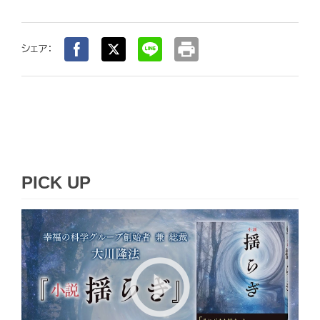
print
シェア：
PICK UP