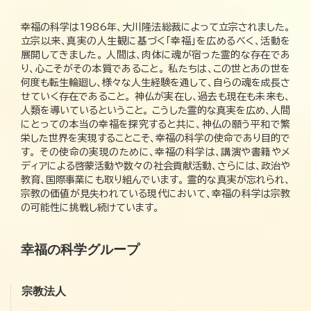
幸福の科学は1986年、大川隆法総裁によって立宗されました。
立宗以来、真実の人生観に基づく「幸福」を広めるべく、活動を
展開してきました。 人間は、肉体に魂が宿った霊的な存在であ
り、心こそがその本質であること。 私たちは、この世とあの世を
何度も転生輪廻し、様々な人生経験を通して、自らの魂を成長さ
せていく存在であること。 神仏が実在し、過去も現在も未来も、
人類を導いているということ。 こうした霊的な真実を広め、人間
にとっての本当の幸福を探究すると共に、神仏の願う平和で繁
栄した世界を実現することこそ、幸福の科学の使命であり目的で
す。 その使命の実現のために、幸福の科学は、講演や書籍やメ
ディアによる啓蒙活動や数々の社会貢献活動、さらには、政治や
教育、国際事業にも取り組んでいます。 霊的な真実が忘れられ、
宗教の価値が見失われている現代において、幸福の科学は宗教
の可能性に挑戦し続けています。
幸福の科学グループ
宗教法人