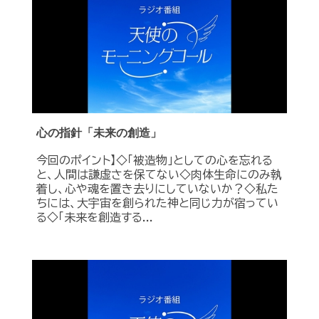
心の指針「未来の創造」
今回のポイント】◇「被造物」としての心を忘れる
と、人間は謙虚さを保てない◇肉体生命にのみ執
着し、心や魂を置き去りにしていないか？◇私た
ちには、大宇宙を創られた神と同じ力が宿ってい
る◇「未来を創造する...