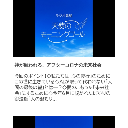
神が願われる、アフターコロナの未来社会
今回のポイント】◇私たちは「心の修行」のために
この世に生きている◇ＡＩが取って代われない「人
間の最後の砦」とは―？◇愛のこもった「未来社
会」にするために◇今年6月に説かれたばかりの
御法話「人の温もり...