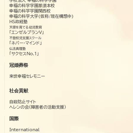
学校法人 幸福の科学学園
幸福の科学学園那須本校
幸福の科学学園関西校
幸福の科学大学(仮称/現在構想中)
HS政経塾
天使を育てる幼児教育
「エンゼルプランV」
不登校児支援スクール
「ネバー・マインド」
仏法真理塾
「サクセスNo.1」
冠婚葬祭
来世幸福セレモニー
社会貢献
自殺防止サイト
ヘレンの会（障害者の活動支援）
国際
International