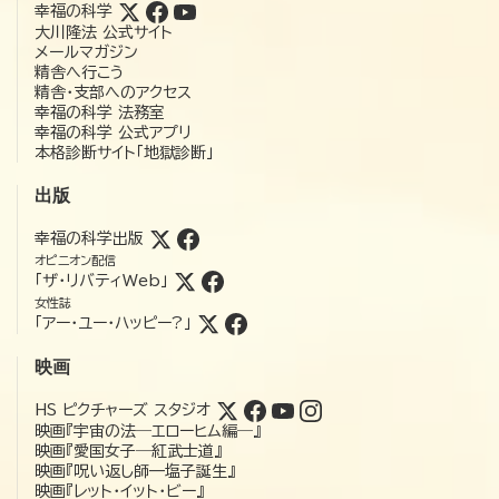
幸福の科学
大川隆法 公式サイト
メールマガジン
精舎へ行こう
精舎・支部へのアクセス
幸福の科学 法務室
幸福の科学 公式アプリ
本格診断サイト「地獄診断」
出版
幸福の科学出版
オピニオン配信
「ザ・リバティWeb」
女性誌
「アー・ユー・ハッピー?」
映画
HS ピクチャーズ スタジオ
映画『宇宙の法―エローヒム編―』
映画『愛国女子―紅武士道』
映画『呪い返し師—塩子誕生』
映画『レット・イット・ビー』