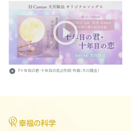
arrow_circle_right
『十年目の君・十年目の恋』（作詞・作曲：大川隆法）