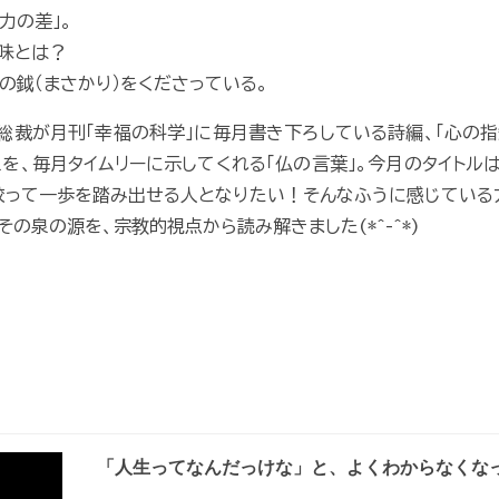
力の差」。
意味とは？
の鉞（まさかり）をくださっている。
総裁が月刊「幸福の科学」に毎月書き下ろしている詩編、「心の指針
を、毎月タイムリーに示してくれる「仏の言葉」。今月のタイトルは
り絞って一歩を踏み出せる人となりたい！そんなふうに感じている方
の泉の源を、宗教的視点から読み解きました(*^-^*)
「人生ってなんだっけな」と、よくわからなくな