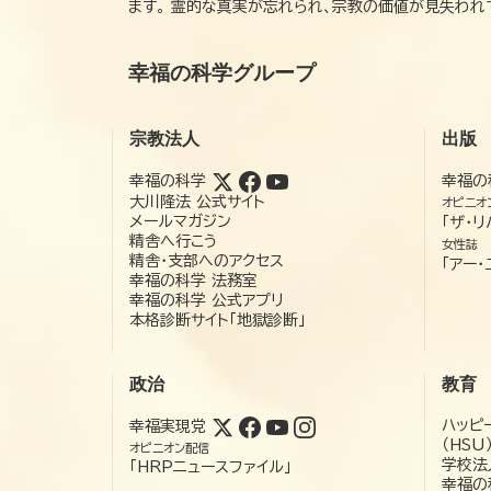
ます。 霊的な真実が忘れられ、宗教の価値が見失わ
幸福の科学グループ
宗教法人
出版
幸福の科学
幸福の
大川隆法 公式サイト
オピニオ
メールマガジン
「ザ・リ
精舎へ行こう
女性誌
精舎・支部へのアクセス
「アー・
幸福の科学 法務室
幸福の科学 公式アプリ
本格診断サイト「地獄診断」
政治
教育
ハッピ
幸福実現党
（HSU
オピニオン配信
学校法
「HRPニュースファイル」
幸福の