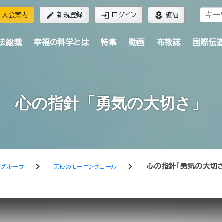
edit
login
local_florist
入会案内
新規登録
ログイン
植福
法総裁
幸福の科学とは
特集
動画
布教誌
国際伝
心の指針「勇気の大切さ」
chevron_right
chevron_right
心の指針「勇気の大切さ
学グループ
天使のモーニングコール