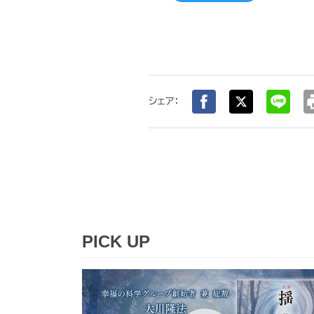
pr
シェア：
PICK UP