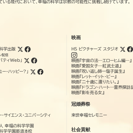
れている現代において、幸福の科学は宗教の可能性に挑戦し続けています。
映画
科学出版
HS ピクチャーズ スタジオ
ン配信
バティWeb」
映画『宇宙の法―エローヒム編―』
映画『愛国女子―紅武士道』
映画『呪い返し師—塩子誕生』
ユー・ハッピー?」
映画『レット・イット・ビー』
映画『二十歳に還りたい。』
映画『ドラゴン・ハート―霊界探訪
映画『影を売る女』
冠婚葬祭
ー・サイエンス・ユニバーシティ
来世幸福セレモニー
）
人 幸福の科学学園
社会貢献
科学学園那須本校