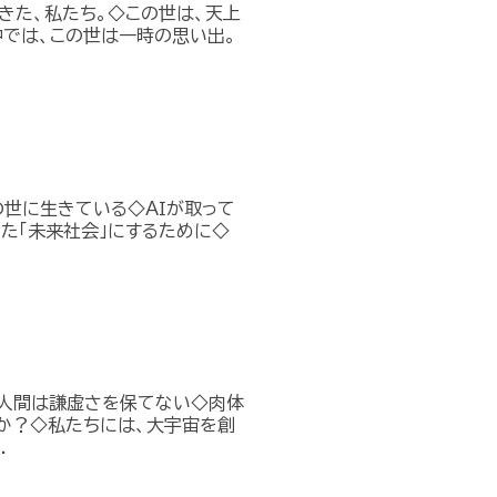
きた、私たち。◇この世は、天上
では、この世は一時の思い出。
の世に生きている◇ＡＩが取って
た「未来社会」にするために◇
、人間は謙虚さを保てない◇肉体
か？◇私たちには、大宇宙を創
.