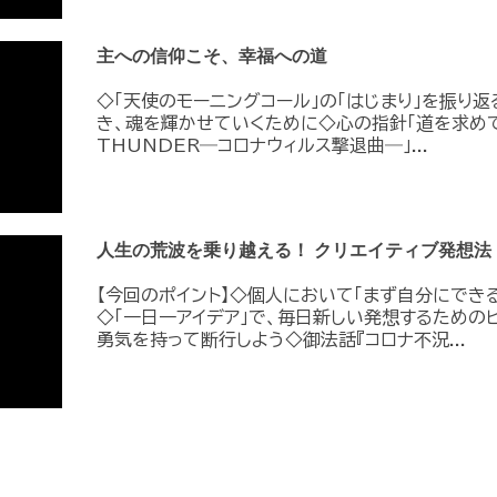
主への信仰こそ、幸福への道
◇「天使のモーニングコール」の「はじまり」を振り
き、魂を輝かせていくために◇心の指針「道を求めて
THUNDER―コロナウィルス撃退曲―」...
人生の荒波を乗り越える！ クリエイティブ発想法
【今回のポイント】◇個人において「まず自分にでき
◇「一日一アイデア」で、毎日新しい発想するためのヒ
勇気を持って断行しよう◇御法話『コロナ不況...