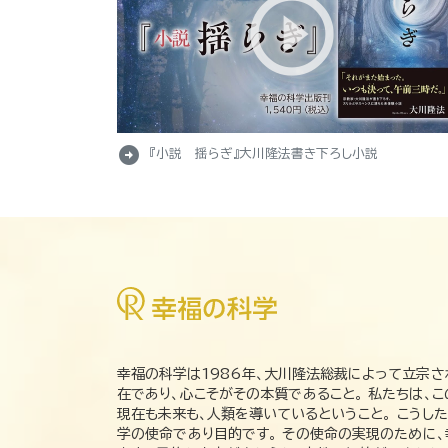
arrow_circle_right
『小説 揺らぎ』大川隆法書き下ろし小説
幸福の科学は1986年、大川隆法総裁によって立宗さ
在であり、心こそがその本質であること。 私たちは、
現在も未来も、人類を導いているということ。 こうし
学の使命であり目的です。 その使命の実現のために