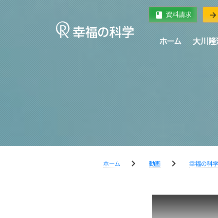
book
arrow_forward
資料請求
ホーム
大川隆
chevron_right
chevron_right
ホーム
動画
幸福の科