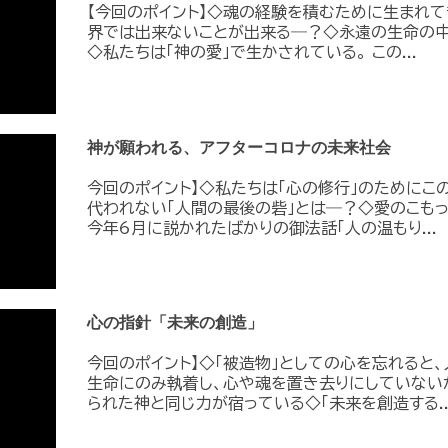
【今回のポイント】◇魂の経験を積むために生まれて
界では出来ないことが出来る―？◇永遠の生命の中
◇私たちは「神の愛」で生かされている。 この...
神が願われる、アフターコロナの未来社会
今回のポイント】◇私たちは「心の修行」のためにこ
代われない「人間の最後の砦」とは―？◇愛のこもっ
今年6月に説かれたばかりの御法話「人の温もり...
心の指針「未来の創造」
今回のポイント】◇「被造物」としての心を忘れると
生命にのみ執着し、心や魂を置き去りにしていない
られた神と同じ力が宿っている◇「未来を創造する..