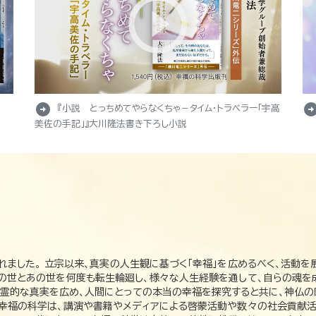
arrow_circle_right
arrow_circle_r
『小説 とっちめてやらなくちゃ－タイム・トラベラー「宇高
美佐の手記」』大川隆法書き下ろし小説
れました。 立宗以来、真実の人生観に基づく「幸福」を広めるべく、活動を
この世とあの世を何度も転生輪廻し、様々な人生経験を通して、自らの魂を
た霊的な真実を広め、人間にとっての本当の幸福を探究すると共に、神仏
、幸福の科学は、講演や書籍やメディアによる啓蒙活動や数々の社会貢献活