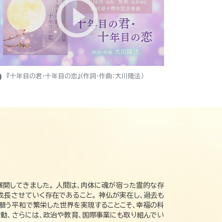
ight
『十年目の君・十年目の恋』（作詞・作曲：大川隆法）
展開してきました。 人間は、肉体に魂が宿った霊的な存
成長させていく存在であること。 神仏が実在し、過去も
の願う平和で繁栄した世界を実現することこそ、幸福の科
動、さらには、政治や教育、国際事業にも取り組んでい