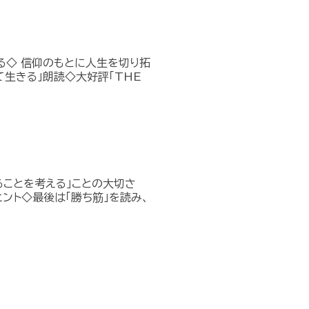
返る◇ 信仰のもとに人生を切り拓
生きる」朗読◇大好評「THE
ることを考える」ことの大切さ
ント◇最後は「勝ち筋」を読み、