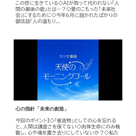
この世に生きている◇ＡＩが取って代われない「人
間の最後の砦」とは―？◇愛のこもった「未来社
会」にするために◇今年6月に説かれたばかりの
御法話「人の温もり...
心の指針「未来の創造」
今回のポイント】◇「被造物」としての心を忘れる
と、人間は謙虚さを保てない◇肉体生命にのみ執
着し、心や魂を置き去りにしていないか？◇私た