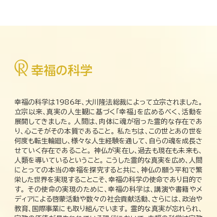
幸福の科学は1986年、大川隆法総裁によって立宗されました。
立宗以来、真実の人生観に基づく「幸福」を広めるべく、活動を
展開してきました。 人間は、肉体に魂が宿った霊的な存在であ
り、心こそがその本質であること。 私たちは、この世とあの世を
何度も転生輪廻し、様々な人生経験を通して、自らの魂を成長さ
せていく存在であること。 神仏が実在し、過去も現在も未来も、
人類を導いているということ。 こうした霊的な真実を広め、人間
にとっての本当の幸福を探究すると共に、神仏の願う平和で繁
栄した世界を実現することこそ、幸福の科学の使命であり目的で
す。 その使命の実現のために、幸福の科学は、講演や書籍やメ
ディアによる啓蒙活動や数々の社会貢献活動、さらには、政治や
教育、国際事業にも取り組んでいます。 霊的な真実が忘れられ、