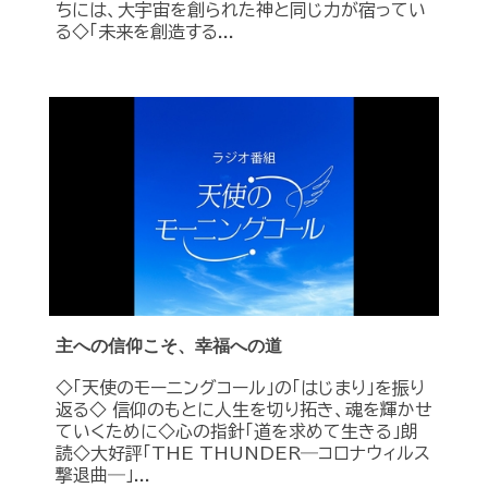
ちには、大宇宙を創られた神と同じ力が宿ってい
る◇「未来を創造する...
主への信仰こそ、幸福への道
◇「天使のモーニングコール」の「はじまり」を振り
返る◇ 信仰のもとに人生を切り拓き、魂を輝かせ
ていくために◇心の指針「道を求めて生きる」朗
読◇大好評「THE THUNDER―コロナウィルス
撃退曲―」...