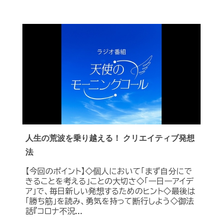
人生の荒波を乗り越える！ クリエイティブ発想
法
【今回のポイント】◇個人において「まず自分にで
きることを考える」ことの大切さ◇「一日一アイデ
ア」で、毎日新しい発想するためのヒント◇最後は
「勝ち筋」を読み、勇気を持って断行しよう◇御法
話『コロナ不況...