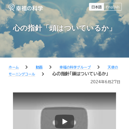
日本語
English
心の指針「頭はついているか」
chevron_right
chevron_right
chevron_right
ホーム
動画
幸福の科学グループ
天使の
chevron_right
心の指針「頭はついているか」
モーニングコール
2024年6月27日
Play