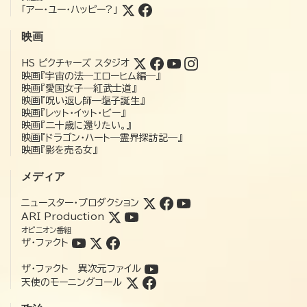
「アー・ユー・ハッピー?」
映画
HS ピクチャーズ スタジオ
映画『宇宙の法―エローヒム編―』
映画『愛国女子―紅武士道』
映画『呪い返し師—塩子誕生』
映画『レット・イット・ビー』
映画『二十歳に還りたい。』
映画『ドラゴン・ハート―霊界探訪記―』
映画『影を売る女』
メディア
ニュースター・プロダクション
ARI Production
オピニオン番組
ザ・ファクト
ザ・ファクト 異次元ファイル
天使のモーニングコール