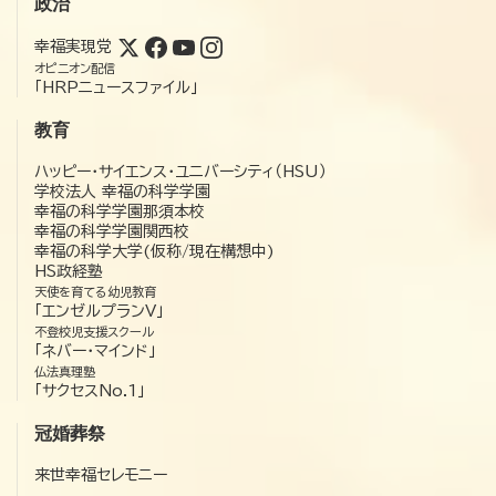
政治
幸福実現党
オピニオン配信
「HRPニュースファイル」
教育
ハッピー・サイエンス・ユニバーシティ（HSU）
学校法人 幸福の科学学園
幸福の科学学園那須本校
幸福の科学学園関西校
幸福の科学大学(仮称/現在構想中)
HS政経塾
天使を育てる幼児教育
「エンゼルプランV」
不登校児支援スクール
「ネバー・マインド」
仏法真理塾
「サクセスNo.1」
冠婚葬祭
来世幸福セレモニー