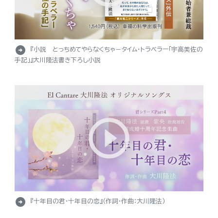
arrow_circle_right
『小説 とっちめてやらなくちゃ－タイム・トラベラー「宇高美佐の
手記」』大川隆法書き下ろし小説
arrow_circle_right
『十年目の君・十年目の恋』（作詞・作曲：大川隆法）