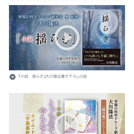
arrow_circle_right
『小説 揺らぎ』大川隆法書き下ろし小説