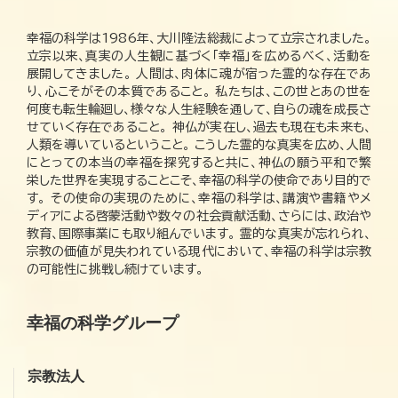
幸福の科学は1986年、大川隆法総裁によって立宗されました。
立宗以来、真実の人生観に基づく「幸福」を広めるべく、活動を
展開してきました。 人間は、肉体に魂が宿った霊的な存在であ
り、心こそがその本質であること。 私たちは、この世とあの世を
何度も転生輪廻し、様々な人生経験を通して、自らの魂を成長さ
せていく存在であること。 神仏が実在し、過去も現在も未来も、
人類を導いているということ。 こうした霊的な真実を広め、人間
にとっての本当の幸福を探究すると共に、神仏の願う平和で繁
栄した世界を実現することこそ、幸福の科学の使命であり目的で
す。 その使命の実現のために、幸福の科学は、講演や書籍やメ
ディアによる啓蒙活動や数々の社会貢献活動、さらには、政治や
教育、国際事業にも取り組んでいます。 霊的な真実が忘れられ、
宗教の価値が見失われている現代において、幸福の科学は宗教
の可能性に挑戦し続けています。
幸福の科学グループ
宗教法人