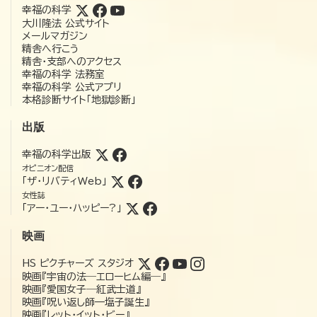
幸福の科学
大川隆法 公式サイト
メールマガジン
精舎へ行こう
精舎・支部へのアクセス
幸福の科学 法務室
幸福の科学 公式アプリ
本格診断サイト「地獄診断」
出版
幸福の科学出版
オピニオン配信
「ザ・リバティWeb」
女性誌
「アー・ユー・ハッピー?」
映画
HS ピクチャーズ スタジオ
映画『宇宙の法―エローヒム編―』
映画『愛国女子―紅武士道』
映画『呪い返し師—塩子誕生』
映画『レット・イット・ビー』