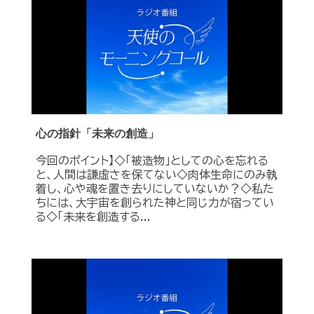
心の指針「未来の創造」
今回のポイント】◇「被造物」としての心を忘れる
と、人間は謙虚さを保てない◇肉体生命にのみ執
着し、心や魂を置き去りにしていないか？◇私た
ちには、大宇宙を創られた神と同じ力が宿ってい
る◇「未来を創造する...