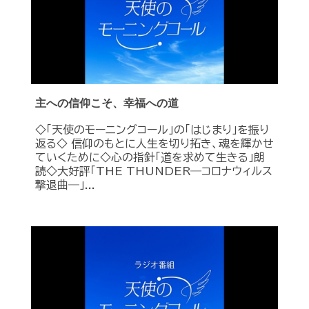
主への信仰こそ、幸福への道
◇「天使のモーニングコール」の「はじまり」を振り
返る◇ 信仰のもとに人生を切り拓き、魂を輝かせ
ていくために◇心の指針「道を求めて生きる」朗
読◇大好評「THE THUNDER―コロナウィルス
撃退曲―」...