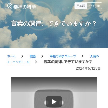
日本語
English
言葉の調律、できていますか？
chevron_right
chevron_right
chevron_right
ホーム
動画
幸福の科学グループ
天使の
chevron_right
言葉の調律、できていますか？
モーニングコール
2024年6月27日
Play