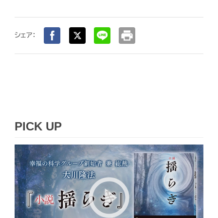
print
シェア：
PICK UP