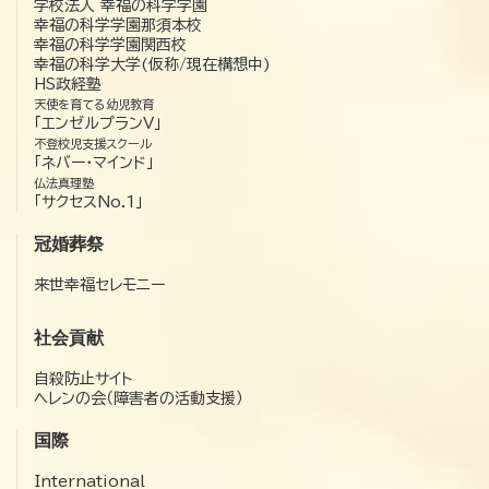
学校法人 幸福の科学学園
幸福の科学学園那須本校
幸福の科学学園関西校
幸福の科学大学(仮称/現在構想中)
HS政経塾
天使を育てる幼児教育
「エンゼルプランV」
不登校児支援スクール
「ネバー・マインド」
仏法真理塾
「サクセスNo.1」
冠婚葬祭
来世幸福セレモニー
社会貢献
自殺防止サイト
ヘレンの会（障害者の活動支援）
国際
International