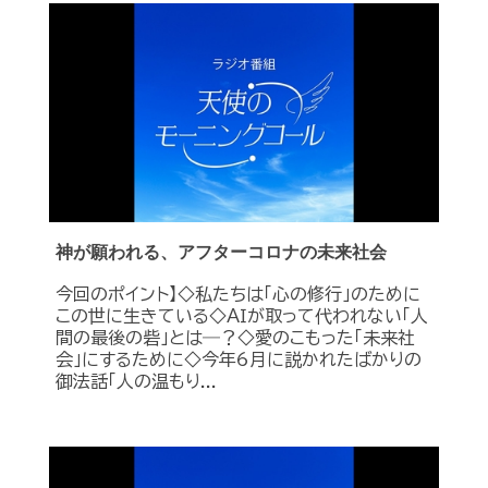
神が願われる、アフターコロナの未来社会
今回のポイント】◇私たちは「心の修行」のために
この世に生きている◇ＡＩが取って代われない「人
間の最後の砦」とは―？◇愛のこもった「未来社
会」にするために◇今年6月に説かれたばかりの
御法話「人の温もり...