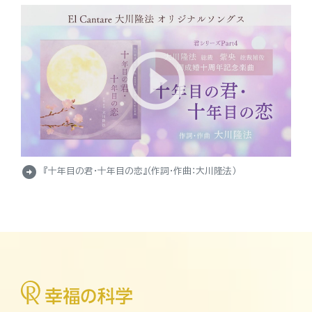
arrow_circle_right
『十年目の君・十年目の恋』（作詞・作曲：大川隆法）