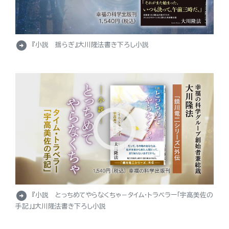
arrow_circle_right
『小説 揺らぎ』大川隆法書き下ろし小説
arrow_circle_right
『小説 とっちめてやらなくちゃ－タイム・トラベラー「宇高美佐の
手記」』大川隆法書き下ろし小説