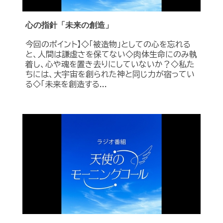
心の指針「未来の創造」
今回のポイント】◇「被造物」としての心を忘れる
と、人間は謙虚さを保てない◇肉体生命にのみ執
着し、心や魂を置き去りにしていないか？◇私た
ちには、大宇宙を創られた神と同じ力が宿ってい
る◇「未来を創造する...