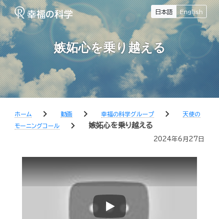
日本語
English
嫉妬心を乗り越える
chevron_right
chevron_right
chevron_right
ホーム
動画
幸福の科学グループ
天使の
chevron_right
嫉妬心を乗り越える
モーニングコール
2024年6月27日
Play