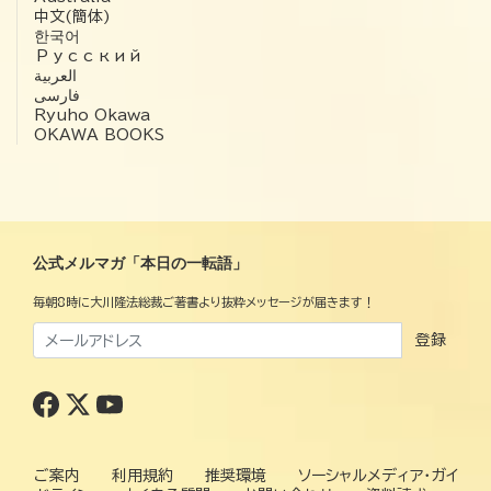
中文(簡体)
한국어
Русский
العربية‏
فارسی
Ryuho Okawa
OKAWA BOOKS
公式メルマガ「本日の一転語」
毎朝8時に大川隆法総裁ご著書より抜粋メッセージが届きます！
登録
ご案内
利用規約
推奨環境
ソーシャルメディア・ガイ