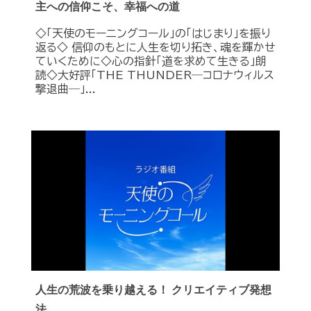
主への信仰こそ、幸福への道
◇「天使のモーニングコール」の「はじまり」を振り
返る◇ 信仰のもとに人生を切り拓き、魂を輝かせ
ていくために◇心の指針「道を求めて生きる」朗
読◇大好評「THE THUNDER―コロナウィルス
撃退曲―」...
人生の荒波を乗り越える！ クリエイティブ発想
法