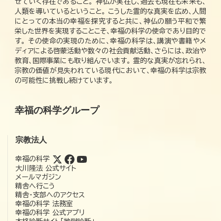
せていく存在であること。 神仏が実在し、過去も現在も未来も、
人類を導いているということ。 こうした霊的な真実を広め、人間
にとっての本当の幸福を探究すると共に、神仏の願う平和で繁
栄した世界を実現することこそ、幸福の科学の使命であり目的で
す。 その使命の実現のために、幸福の科学は、講演や書籍やメ
ディアによる啓蒙活動や数々の社会貢献活動、さらには、政治や
教育、国際事業にも取り組んでいます。 霊的な真実が忘れられ、
宗教の価値が見失われている現代において、幸福の科学は宗教
の可能性に挑戦し続けています。
幸福の科学グループ
宗教法人
幸福の科学
大川隆法 公式サイト
メールマガジン
精舎へ行こう
精舎・支部へのアクセス
幸福の科学 法務室
幸福の科学 公式アプリ