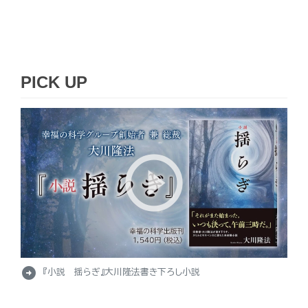
PICK UP
arrow_circle_right
『小説 揺らぎ』大川隆法書き下ろし小説