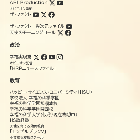
ARI Production
オピニオン番組
ザ・ファクト
ザ・ファクト 異次元ファイル
天使のモーニングコール
政治
幸福実現党
オピニオン配信
「HRPニュースファイル」
教育
ハッピー・サイエンス・ユニバーシティ（HSU）
学校法人 幸福の科学学園
幸福の科学学園那須本校
幸福の科学学園関西校
幸福の科学大学(仮称/現在構想中)
HS政経塾
天使を育てる幼児教育
「エンゼルプランV」
不登校児支援スクール