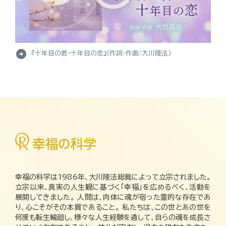
arrow_circle_right
『十年目の君・十年目の恋』（作詞・作曲：大川隆法）
幸福の科学は1986年、大川隆法総裁によって立宗されました。
立宗以来、真実の人生観に基づく「幸福」を広めるべく、活動を
展開してきました。 人間は、肉体に魂が宿った霊的な存在であ
り、心こそがその本質であること。 私たちは、この世とあの世を
何度も転生輪廻し、様々な人生経験を通して、自らの魂を成長さ