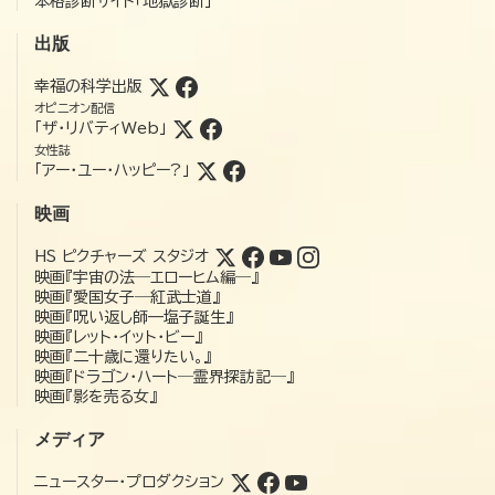
本格診断サイト「地獄診断」
出版
幸福の科学出版
オピニオン配信
「ザ・リバティWeb」
女性誌
「アー・ユー・ハッピー?」
映画
HS ピクチャーズ スタジオ
映画『宇宙の法―エローヒム編―』
映画『愛国女子―紅武士道』
映画『呪い返し師—塩子誕生』
映画『レット・イット・ビー』
映画『二十歳に還りたい。』
映画『ドラゴン・ハート―霊界探訪記―』
映画『影を売る女』
メディア
ニュースター・プロダクション