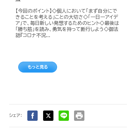
【今回のポイント】◇個人において「まず自分にで
きることを考える」ことの大切さ◇「一日一アイデ
ア」で、毎日新しい発想するためのヒント◇最後は
「勝ち筋」を読み、勇気を持って断行しよう◇御法
話『コロナ不況...
もっと見る
print
シェア：