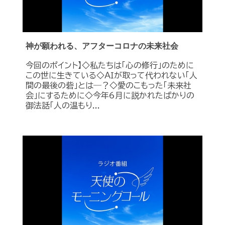
神が願われる、アフターコロナの未来社会
今回のポイント】◇私たちは「心の修行」のために
この世に生きている◇ＡＩが取って代われない「人
間の最後の砦」とは―？◇愛のこもった「未来社
会」にするために◇今年6月に説かれたばかりの
御法話「人の温もり...