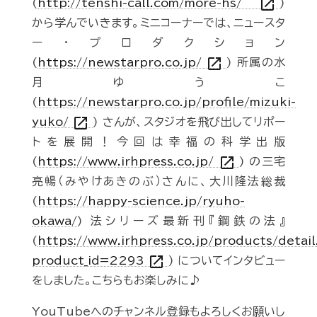
open_in_new
(
http://tenshi-call.com/more-hs/
)
から学んでいきます。ミニコーナーでは、ニュースタ
ー・プロダクション
open_in_new
(
https://newstarpro.co.jp/
) 所属の水
月ゆうこ
(
https://newstarpro.co.jp/profile/mizuki-
open_in_new
yuko/
) さんが、スタジオを飛び出してリポー
トを展開！今回は幸福の科学出版
open_in_new
(
https://www.irhpress.co.jp/
) の三宅
亮暢（みやけあきのぶ）さんに、大川隆法総裁
(
https://happy-science.jp/ryuho-
okawa/
) 法シリーズ最新刊『鋼鉄の法』
(
https://www.irhpress.co.jp/products/detai
open_in_new
product_id=2293
) についてインタビュー
をしました。こちらもお楽しみに♪
YouTubeへのチャンネル登録もよろしくお願いし