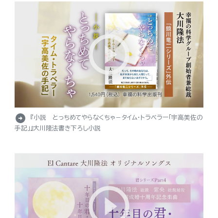
arrow_circle_right
『小説 とっちめてやらなくちゃ－タイム・トラベラー「宇高美佐の
手記」』大川隆法書き下ろし小説