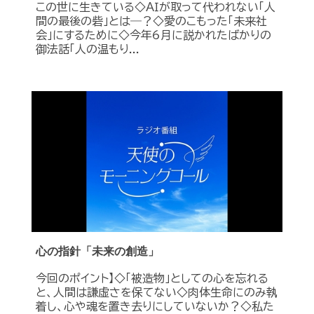
この世に生きている◇ＡＩが取って代われない「人
間の最後の砦」とは―？◇愛のこもった「未来社
会」にするために◇今年6月に説かれたばかりの
御法話「人の温もり...
心の指針「未来の創造」
今回のポイント】◇「被造物」としての心を忘れる
と、人間は謙虚さを保てない◇肉体生命にのみ執
着し、心や魂を置き去りにしていないか？◇私た