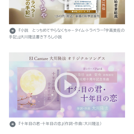
arrow_circle_right
『小説 とっちめてやらなくちゃ－タイム・トラベラー「宇高美佐の
手記」』大川隆法書き下ろし小説
arrow_circle_right
『十年目の君・十年目の恋』（作詞・作曲：大川隆法）