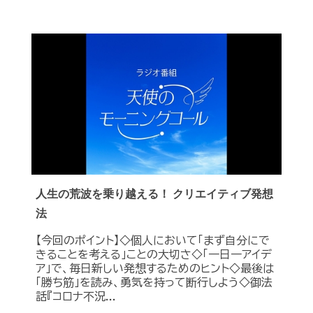
人生の荒波を乗り越える！ クリエイティブ発想
法
【今回のポイント】◇個人において「まず自分にで
きることを考える」ことの大切さ◇「一日一アイデ
ア」で、毎日新しい発想するためのヒント◇最後は
「勝ち筋」を読み、勇気を持って断行しよう◇御法
話『コロナ不況...