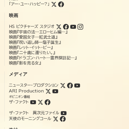
「アー・ユー・ハッピー?」
映画
HS ピクチャーズ スタジオ
映画『宇宙の法―エローヒム編―』
映画『愛国女子―紅武士道』
映画『呪い返し師—塩子誕生』
映画『レット・イット・ビー』
映画『二十歳に還りたい。』
映画『ドラゴン・ハート―霊界探訪記―』
映画『影を売る女』
メディア
ニュースター・プロダクション
ARI Production
オピニオン番組
ザ・ファクト
ザ・ファクト 異次元ファイル
天使のモーニングコール