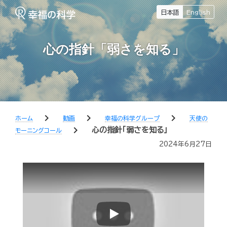
日本語
English
心の指針「弱さを知る」
chevron_right
chevron_right
chevron_right
ホーム
動画
幸福の科学グループ
天使の
chevron_right
心の指針「弱さを知る」
モーニングコール
2024年6月27日
Play