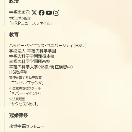
政治
幸福実現党
オピニオン配信
「HRPニュースファイル」
教育
ハッピー・サイエンス・ユニバーシティ（HSU）
学校法人 幸福の科学学園
幸福の科学学園那須本校
幸福の科学学園関西校
幸福の科学大学(仮称/現在構想中)
HS政経塾
天使を育てる幼児教育
「エンゼルプランV」
不登校児支援スクール
「ネバー・マインド」
仏法真理塾
「サクセスNo.1」
冠婚葬祭
来世幸福セレモニー