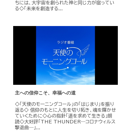
ちには、大宇宙を創られた神と同じ力が宿ってい
る◇「未来を創造する...
主への信仰こそ、幸福への道
◇「天使のモーニングコール」の「はじまり」を振り
返る◇ 信仰のもとに人生を切り拓き、魂を輝かせ
ていくために◇心の指針「道を求めて生きる」朗
読◇大好評「THE THUNDER―コロナウィルス
撃退曲―」...