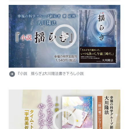
arrow_circle_right
『小説 揺らぎ』大川隆法書き下ろし小説