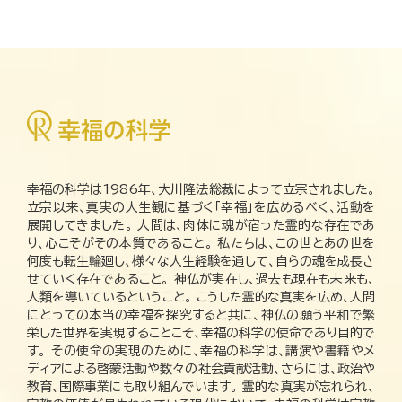
幸福の科学は1986年、大川隆法総裁によって立宗されました。
立宗以来、真実の人生観に基づく「幸福」を広めるべく、活動を
展開してきました。 人間は、肉体に魂が宿った霊的な存在であ
り、心こそがその本質であること。 私たちは、この世とあの世を
何度も転生輪廻し、様々な人生経験を通して、自らの魂を成長さ
せていく存在であること。 神仏が実在し、過去も現在も未来も、
人類を導いているということ。 こうした霊的な真実を広め、人間
にとっての本当の幸福を探究すると共に、神仏の願う平和で繁
栄した世界を実現することこそ、幸福の科学の使命であり目的で
す。 その使命の実現のために、幸福の科学は、講演や書籍やメ
ディアによる啓蒙活動や数々の社会貢献活動、さらには、政治や
教育、国際事業にも取り組んでいます。 霊的な真実が忘れられ、