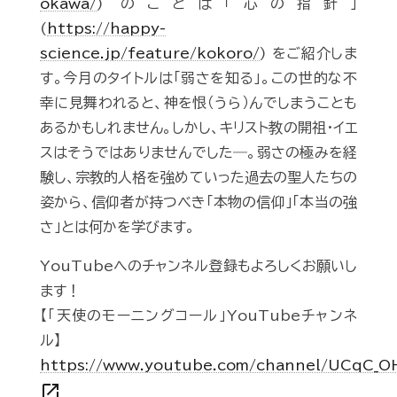
okawa/
) のことば「心の指針」
(
https://happy-
science.jp/feature/kokoro/
) をご紹介しま
す。今月のタイトルは「弱さを知る」。この世的な不
幸に見舞われると、神を恨（うら）んでしまうことも
あるかもしれません。しかし、キリスト教の開祖・イエ
スはそうではありませんでした―。弱さの極みを経
験し、宗教的人格を強めていった過去の聖人たちの
姿から、信仰者が持つべき「本物の信仰」「本当の強
さ」とは何かを学びます。
YouTubeへのチャンネル登録もよろしくお願いし
ます！
【「天使のモーニングコール」YouTubeチャンネ
ル】
https://www.youtube.com/channel/UCqC_
open_in_new