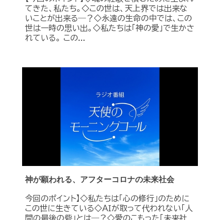
てきた、私たち。◇この世は、天上界では出来な
いことが出来る―？◇永遠の生命の中では、この
世は一時の思い出。◇私たちは「神の愛」で生かさ
れている。 この...
神が願われる、アフターコロナの未来社会
今回のポイント】◇私たちは「心の修行」のために
この世に生きている◇ＡＩが取って代われない「人
間の最後の砦」とは―？◇愛のこもった「未来社