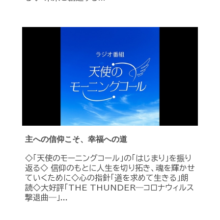
主への信仰こそ、幸福への道
◇「天使のモーニングコール」の「はじまり」を振り
返る◇ 信仰のもとに人生を切り拓き、魂を輝かせ
ていくために◇心の指針「道を求めて生きる」朗
読◇大好評「THE THUNDER―コロナウィルス
撃退曲―」...