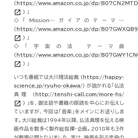
(
https://www.amazon.co.jp/dp/B07CN2MTD
open_in_new
) 」
◇「Mission―ガイアのテーマ―
(
https://www.amazon.co.jp/dp/B07GWXQB9
open_in_new
) 」
◇「宇宙の法 テーマ曲
(
https://www.amazon.co.jp/dp/B07GWY1CN
open_in_new
) 」
いつも番組では大川隆法総裁 (
https://happy-
science.jp/ryuho-okawa/
) が説かれる「仏法
真理 (
http://tenshi-call.com/more-hs/
open_in_new
) 」を、御法話や書籍の朗読を中心にお伝えし
ていますが、今回は「音楽」をメインにお送りしま
す。大川総裁は1994年以降、仏法真理を伝える映
画作品を数多く製作総指揮・企画。2018年も３作
が劇場公開となりました。実は、映画を彩る楽曲の