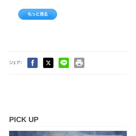
もっと見る
print
シェア：
PICK UP