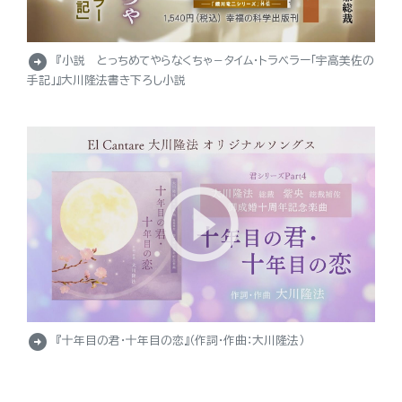
arrow_circle_right
『小説 とっちめてやらなくちゃ－タイム・トラベラー「宇高美佐の
手記」』大川隆法書き下ろし小説
arrow_circle_right
『十年目の君・十年目の恋』（作詞・作曲：大川隆法）