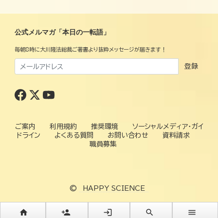
公式メルマガ「本日の一転語」
毎朝8時に大川隆法総裁ご著書より抜粋メッセージが届きます！
登録
ご案内
利用規約
推奨環境
ソーシャルメディア・ガイ
ドライン
よくある質問
お問い合わせ
資料請求
職員募集
©
HAPPY SCIENCE
home
person_add
login
search
menu