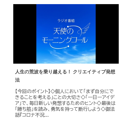
人生の荒波を乗り越える！ クリエイティブ発想
法
【今回のポイント】◇個人において「まず自分にで
きることを考える」ことの大切さ◇「一日一アイデ
ア」で、毎日新しい発想するためのヒント◇最後は
「勝ち筋」を読み、勇気を持って断行しよう◇御法
話『コロナ不況...