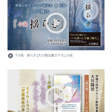
arrow_circle_right
『小説 揺らぎ』大川隆法書き下ろし小説