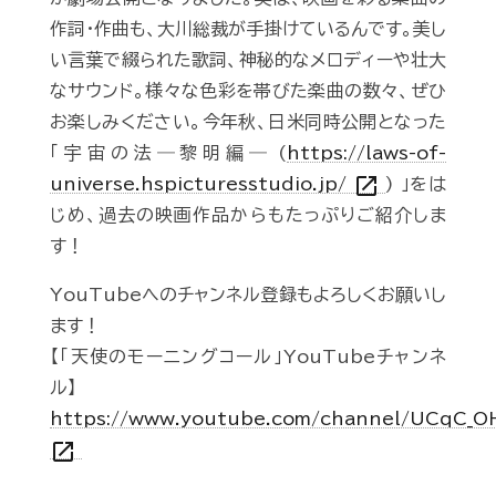
作詞・作曲も、大川総裁が手掛けているんです。美し
い言葉で綴られた歌詞、神秘的なメロディーや壮大
なサウンド。様々な色彩を帯びた楽曲の数々、ぜひ
お楽しみください。今年秋、日米同時公開となった
「宇宙の法―黎明編― (
https://laws-of-
open_in_new
universe.hspicturesstudio.jp/
) 」をは
じめ、過去の映画作品からもたっぷりご紹介しま
す！
YouTubeへのチャンネル登録もよろしくお願いし
ます！
【「天使のモーニングコール」YouTubeチャンネ
ル】
https://www.youtube.com/channel/UCqC_
open_in_new