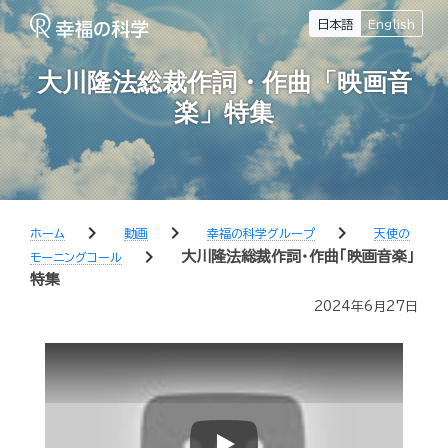
日本語
English
大川隆法総裁作詞・作曲「映画音
楽」特集
chevron_right
chevron_right
chevron_right
ホーム
動画
幸福の科学グループ
天使の
chevron_right
大川隆法総裁作詞・作曲「映画音楽」
モーニングコール
特集
2024年6月27日