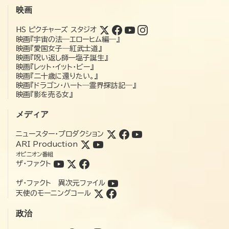
映画
HS ピクチャーズ スタジオ
映画『宇宙の法―エローヒム編―』
映画『愛国女子―紅武士道』
映画『呪い返し師—塩子誕生』
映画『レット・イット・ビー』
映画『二十歳に還りたい。』
映画『ドラゴン・ハート―霊界探訪記―』
映画『影を売る女』
メディア
ニュースター・プロダクション
ARI Production
オピニオン番組
ザ・ファクト
ザ・ファクト 異次元ファイル
天使のモーニングコール
政治