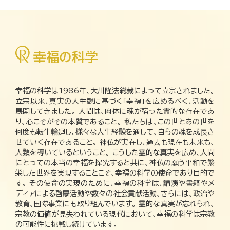
幸福の科学は1986年、大川隆法総裁によって立宗されました。
立宗以来、真実の人生観に基づく「幸福」を広めるべく、活動を
展開してきました。 人間は、肉体に魂が宿った霊的な存在であ
り、心こそがその本質であること。 私たちは、この世とあの世を
何度も転生輪廻し、様々な人生経験を通して、自らの魂を成長さ
せていく存在であること。 神仏が実在し、過去も現在も未来も、
人類を導いているということ。 こうした霊的な真実を広め、人間
にとっての本当の幸福を探究すると共に、神仏の願う平和で繁
栄した世界を実現することこそ、幸福の科学の使命であり目的で
す。 その使命の実現のために、幸福の科学は、講演や書籍やメ
ディアによる啓蒙活動や数々の社会貢献活動、さらには、政治や
教育、国際事業にも取り組んでいます。 霊的な真実が忘れられ、
宗教の価値が見失われている現代において、幸福の科学は宗教
の可能性に挑戦し続けています。