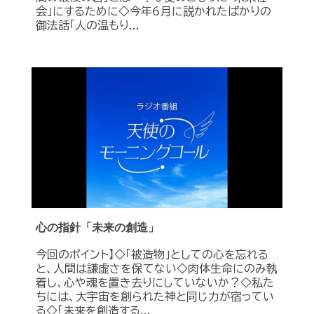
会」にするために◇今年6月に説かれたばかりの
御法話「人の温もり...
心の指針「未来の創造」
今回のポイント】◇「被造物」としての心を忘れる
と、人間は謙虚さを保てない◇肉体生命にのみ執
着し、心や魂を置き去りにしていないか？◇私た
ちには、大宇宙を創られた神と同じ力が宿ってい
る◇「未来を創造する...