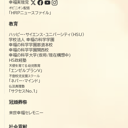
幸福実現党
オピニオン配信
「HRPニュースファイル」
教育
ハッピー・サイエンス・ユニバーシティ（HSU）
学校法人 幸福の科学学園
幸福の科学学園那須本校
幸福の科学学園関西校
幸福の科学大学(仮称/現在構想中)
HS政経塾
天使を育てる幼児教育
「エンゼルプランV」
不登校児支援スクール
「ネバー・マインド」
仏法真理塾
「サクセスNo.1」
冠婚葬祭
来世幸福セレモニー
社会貢献