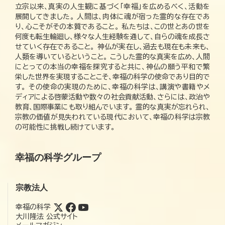
立宗以来、真実の人生観に基づく「幸福」を広めるべく、活動を
展開してきました。 人間は、肉体に魂が宿った霊的な存在であ
り、心こそがその本質であること。 私たちは、この世とあの世を
何度も転生輪廻し、様々な人生経験を通して、自らの魂を成長さ
せていく存在であること。 神仏が実在し、過去も現在も未来も、
人類を導いているということ。 こうした霊的な真実を広め、人間
にとっての本当の幸福を探究すると共に、神仏の願う平和で繁
栄した世界を実現することこそ、幸福の科学の使命であり目的で
す。 その使命の実現のために、幸福の科学は、講演や書籍やメ
ディアによる啓蒙活動や数々の社会貢献活動、さらには、政治や
教育、国際事業にも取り組んでいます。 霊的な真実が忘れられ、
宗教の価値が見失われている現代において、幸福の科学は宗教
の可能性に挑戦し続けています。
幸福の科学グループ
宗教法人
幸福の科学
大川隆法 公式サイト