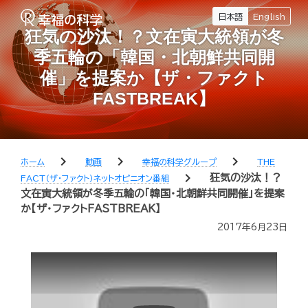
日本語
English
狂気の沙汰！？文在寅大統領が冬
季五輪の「韓国・北朝鮮共同開
催」を提案か【ザ・ファクト
FASTBREAK】
chevron_right
chevron_right
chevron_right
ホーム
動画
幸福の科学グループ
THE
chevron_right
狂気の沙汰！？
FACT（ザ・ファクト）ネットオピニオン番組
文在寅大統領が冬季五輪の「韓国・北朝鮮共同開催」を提案
か【ザ・ファクトFASTBREAK】
2017年6月23日