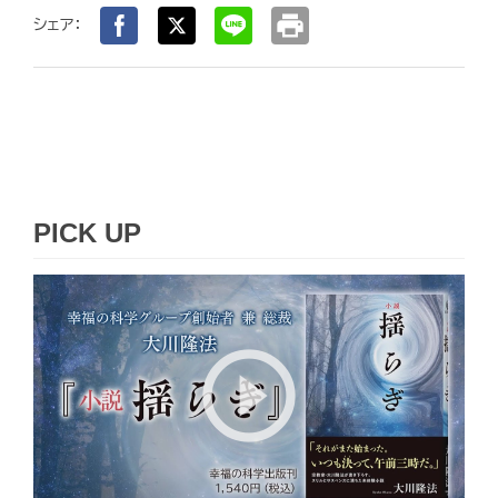
print
シェア：
PICK UP