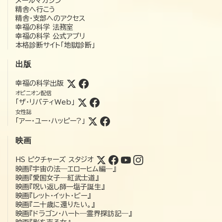
メールマガジン
精舎へ行こう
精舎・支部へのアクセス
幸福の科学 法務室
幸福の科学 公式アプリ
本格診断サイト「地獄診断」
出版
幸福の科学出版
オピニオン配信
「ザ・リバティWeb」
女性誌
「アー・ユー・ハッピー?」
映画
HS ピクチャーズ スタジオ
映画『宇宙の法―エローヒム編―』
映画『愛国女子―紅武士道』
映画『呪い返し師—塩子誕生』
映画『レット・イット・ビー』
映画『二十歳に還りたい。』
映画『ドラゴン・ハート―霊界探訪記―』