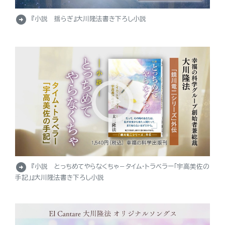
arrow_circle_right
『小説 揺らぎ』大川隆法書き下ろし小説
arrow_circle_right
『小説 とっちめてやらなくちゃ－タイム・トラベラー「宇高美佐の
手記」』大川隆法書き下ろし小説