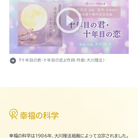
arrow_circle_right
『十年目の君・十年目の恋』（作詞・作曲：大川隆法）
幸福の科学は1986年、大川隆法総裁によって立宗されました。