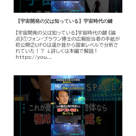
【宇宙開発の父は知っている】宇宙時代の鍵
【宇宙開発の父は知っている】宇宙時代の鍵 《論
点》①フォン・ブラウン博士の広報担当者の手紙が
初公開②UFOは遥か昔から国家レベルで分析さ
れていた！？ ↓詳しくは本編で解説！
https://you...