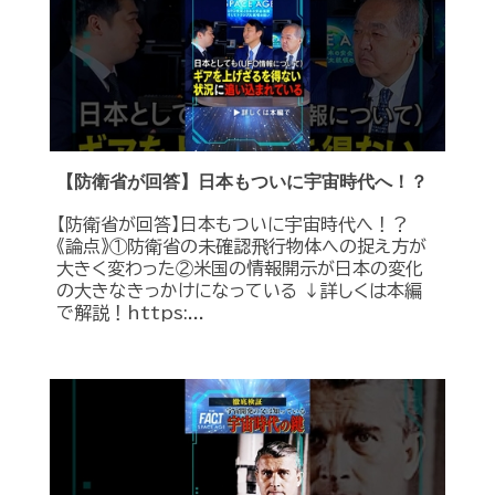
【防衛省が回答】日本もついに宇宙時代へ！？
【防衛省が回答】日本もついに宇宙時代へ！？
《論点》①防衛省の未確認飛行物体への捉え方が
大きく変わった②米国の情報開示が日本の変化
の大きなきっかけになっている ↓詳しくは本編
で解説！https:...