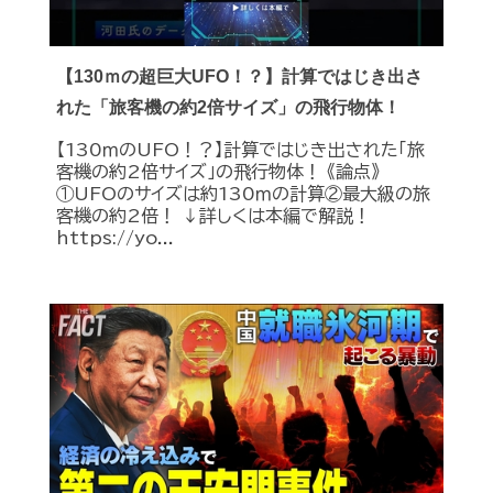
【130ｍの超巨大UFO！？】計算ではじき出さ
れた「旅客機の約2倍サイズ」の飛行物体！
【130ｍのUFO！？】計算ではじき出された「旅
客機の約2倍サイズ」の飛行物体！ 《論点》
①UFOのサイズは約130ｍの計算②最大級の旅
客機の約2倍！ ↓詳しくは本編で解説！
https://yo...