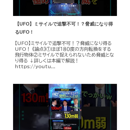
【UFO】ミサイルで追撃不可！？脅威になり得
るUFO！
【UFO】ミサイルで追撃不可！？脅威になり得る
UFO！ 《論点》①ほぼ１８０度の方向転換をする
飛行物体②ミサイルで捉えられないため脅威とな
り得る ↓詳しくは本編で解説！
https://youtu...