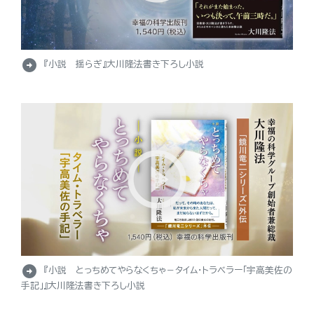
arrow_circle_right
『小説 揺らぎ』大川隆法書き下ろし小説
arrow_circle_right
『小説 とっちめてやらなくちゃ－タイム・トラベラー「宇高美佐の
手記」』大川隆法書き下ろし小説