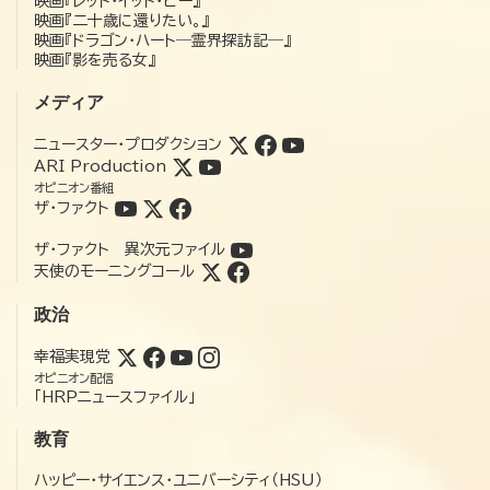
映画『レット・イット・ビー』
映画『二十歳に還りたい。』
映画『ドラゴン・ハート―霊界探訪記―』
映画『影を売る女』
メディア
ニュースター・プロダクション
ARI Production
オピニオン番組
ザ・ファクト
ザ・ファクト 異次元ファイル
天使のモーニングコール
政治
幸福実現党
オピニオン配信
「HRPニュースファイル」
教育
ハッピー・サイエンス・ユニバーシティ（HSU）