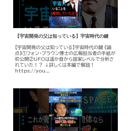
【宇宙開発の父は知っている】宇宙時代の鍵
【宇宙開発の父は知っている】宇宙時代の鍵 《論
点》①フォン・ブラウン博士の広報担当者の手紙が
初公開②UFOは遥か昔から国家レベルで分析さ
れていた！？ ↓詳しくは本編で解説！
https://you...