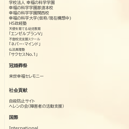
学校法人 幸福の科学学園
幸福の科学学園那須本校
幸福の科学学園関西校
幸福の科学大学(仮称/現在構想中)
HS政経塾
天使を育てる幼児教育
「エンゼルプランV」
不登校児支援スクール
「ネバー・マインド」
仏法真理塾
「サクセスNo.1」
冠婚葬祭
来世幸福セレモニー
社会貢献
自殺防止サイト
ヘレンの会（障害者の活動支援）
国際
International