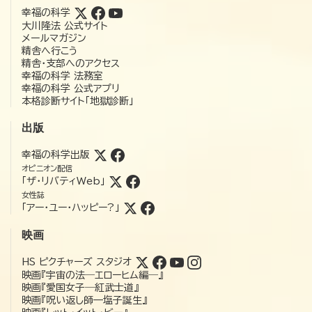
幸福の科学
大川隆法 公式サイト
メールマガジン
精舎へ行こう
精舎・支部へのアクセス
幸福の科学 法務室
幸福の科学 公式アプリ
本格診断サイト「地獄診断」
出版
幸福の科学出版
オピニオン配信
「ザ・リバティWeb」
女性誌
「アー・ユー・ハッピー?」
映画
HS ピクチャーズ スタジオ
映画『宇宙の法―エローヒム編―』
映画『愛国女子―紅武士道』
映画『呪い返し師—塩子誕生』