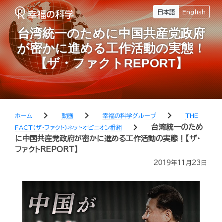
日本語
English
台湾統一のために中国共産党政府
が密かに進める工作活動の実態！
【ザ・ファクトREPORT】
chevron_right
chevron_right
chevron_right
ホーム
動画
幸福の科学グループ
THE
chevron_right
台湾統一のため
FACT（ザ・ファクト）ネットオピニオン番組
に中国共産党政府が密かに進める工作活動の実態！【ザ・
ファクトREPORT】
2019年11月23日