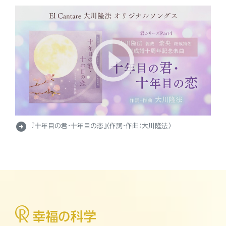
arrow_circle_right
『十年目の君・十年目の恋』（作詞・作曲：大川隆法）