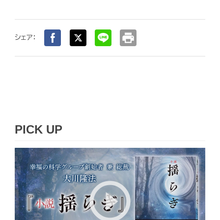
print
シェア：
PICK UP