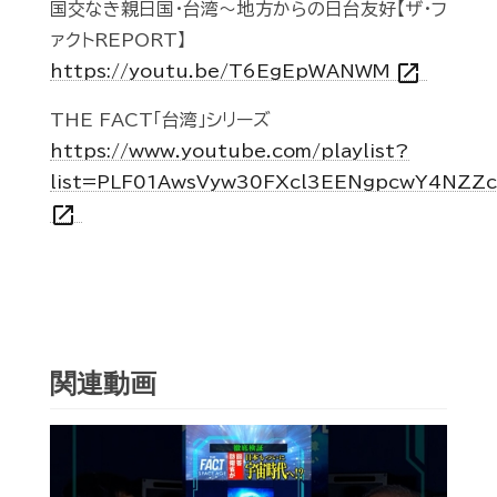
国交なき親日国・台湾～地方からの日台友好【ザ・フ
ァクトREPORT】
open_in_new
https://youtu.be/T6EgEpWANWM
THE FACT「台湾」シリーズ
https://www.youtube.com/playlist?
list=PLF01AwsVyw30FXcl3EENgpcwY4NZZc
open_in_new
関連動画