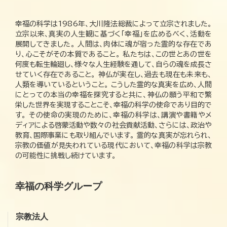
幸福の科学は1986年、大川隆法総裁によって立宗されました。
立宗以来、真実の人生観に基づく「幸福」を広めるべく、活動を
展開してきました。 人間は、肉体に魂が宿った霊的な存在であ
り、心こそがその本質であること。 私たちは、この世とあの世を
何度も転生輪廻し、様々な人生経験を通して、自らの魂を成長さ
せていく存在であること。 神仏が実在し、過去も現在も未来も、
人類を導いているということ。 こうした霊的な真実を広め、人間
にとっての本当の幸福を探究すると共に、神仏の願う平和で繁
栄した世界を実現することこそ、幸福の科学の使命であり目的で
す。 その使命の実現のために、幸福の科学は、講演や書籍やメ
ディアによる啓蒙活動や数々の社会貢献活動、さらには、政治や
教育、国際事業にも取り組んでいます。 霊的な真実が忘れられ、
宗教の価値が見失われている現代において、幸福の科学は宗教
の可能性に挑戦し続けています。
幸福の科学グループ
宗教法人