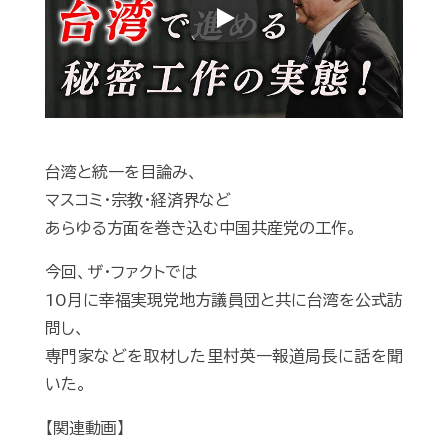
Play
台湾と統一を目論み、
マスコミ・宗教・経済界など
あらゆる方面を巻き込む中国共産党の工作。
今回、ザ・ファクトでは
10月に幸福実現党地方議員団と共に台湾を公式訪
問し、
専門家などを取材した里村英一報道局長に話を聞
いた。
【関連動画】