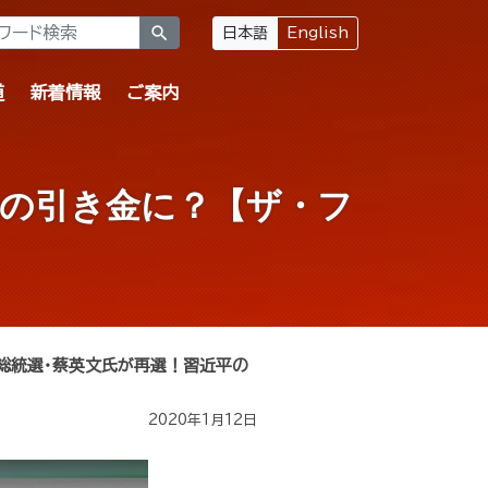
search
日本語
English
道
新着情報
ご案内
転の引き金に？【ザ・フ
総統選・蔡英文氏が再選！習近平の
2020年1月12日