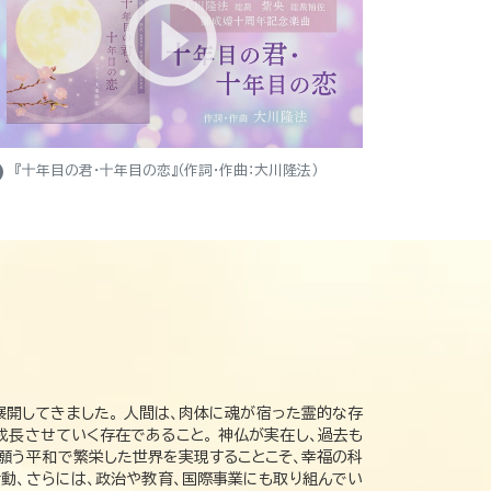
ight
『十年目の君・十年目の恋』（作詞・作曲：大川隆法）
展開してきました。 人間は、肉体に魂が宿った霊的な存
成長させていく存在であること。 神仏が実在し、過去も
の願う平和で繁栄した世界を実現することこそ、幸福の科
動、さらには、政治や教育、国際事業にも取り組んでい