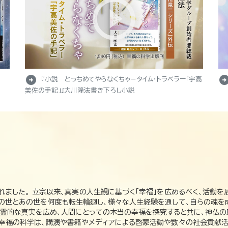
arrow_circle_right
arrow_circle_r
『小説 とっちめてやらなくちゃ－タイム・トラベラー「宇高
美佐の手記」』大川隆法書き下ろし小説
れました。 立宗以来、真実の人生観に基づく「幸福」を広めるべく、活動を
この世とあの世を何度も転生輪廻し、様々な人生経験を通して、自らの魂を
た霊的な真実を広め、人間にとっての本当の幸福を探究すると共に、神仏
、幸福の科学は、講演や書籍やメディアによる啓蒙活動や数々の社会貢献活