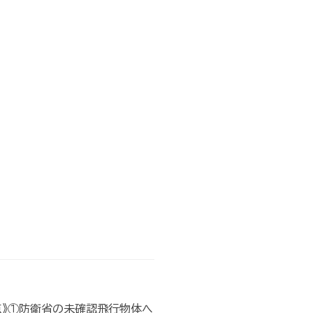
点》①防衛省の未確認飛行物体へ