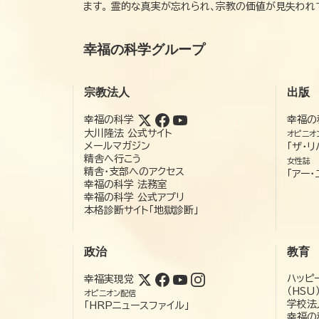
ます。 霊的な真実が忘れられ、宗教の価値が見失わ
幸福の科学グループ
宗教法人
出版
幸福の科学
幸福の
大川隆法 公式サイト
オピニオ
メールマガジン
「ザ・リ
精舎へ行こう
女性誌
精舎・支部へのアクセス
「アー・
幸福の科学 法務室
幸福の科学 公式アプリ
本格診断サイト「地獄診断」
政治
教育
ハッピ
幸福実現党
（HSU
オピニオン配信
学校法
「HRPニュースファイル」
幸福の