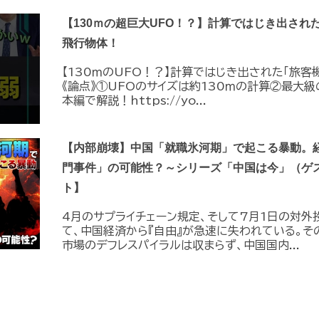
【130ｍの超巨大UFO！？】計算ではじき出され
飛行物体！
【130ｍのUFO！？】計算ではじき出された「旅客
《論点》①UFOのサイズは約130ｍの計算②最大級
本編で解説！https://yo...
【内部崩壊】中国「就職氷河期」で起こる暴動。
門事件」の可能性？～シリーズ「中国は今」（ゲ
ト】
4月のサプライチェーン規定、そして7月1日の対外
て、中国経済から『自由』が急速に失われている。そ
市場のデフレスパイラルは収まらず、中国国内...