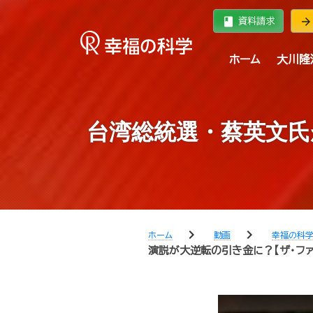
book
arrow_forward
資料請求
ホーム
大川隆
台湾総統選・蔡英文氏
chevron_right
chevron_right
ホーム
動画
幸福の科
演説が大逆転の引き金に？【ザ・ファク