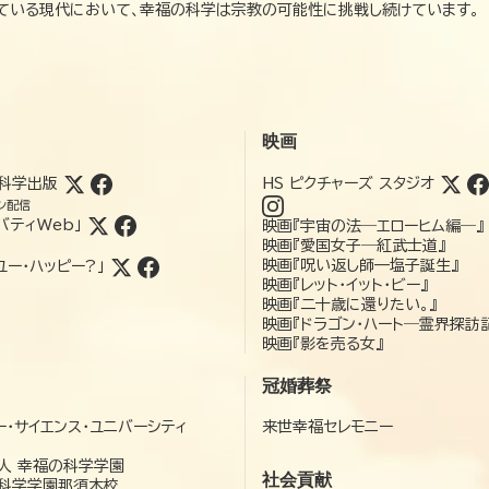
れている現代において、幸福の科学は宗教の可能性に挑戦し続けています。
映画
科学出版
HS ピクチャーズ スタジオ
ン配信
バティWeb」
映画『宇宙の法―エローヒム編―』
映画『愛国女子―紅武士道』
映画『呪い返し師—塩子誕生』
ユー・ハッピー?」
映画『レット・イット・ビー』
映画『二十歳に還りたい。』
映画『ドラゴン・ハート―霊界探訪
映画『影を売る女』
冠婚葬祭
ー・サイエンス・ユニバーシティ
来世幸福セレモニー
）
人 幸福の科学学園
社会貢献
科学学園那須本校