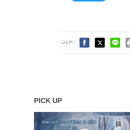
pr
シェア：
PICK UP