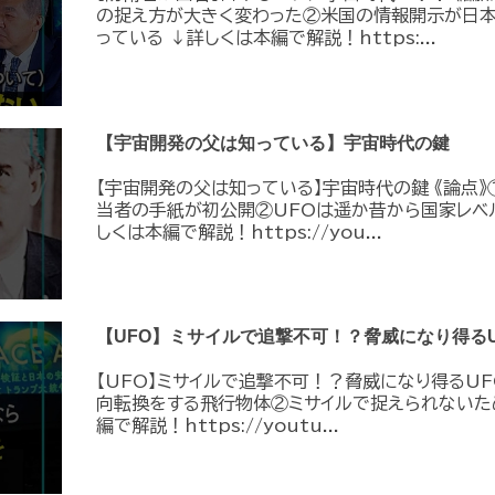
の捉え方が大きく変わった②米国の情報開示が日
っている ↓詳しくは本編で解説！https:...
【宇宙開発の父は知っている】宇宙時代の鍵
【宇宙開発の父は知っている】宇宙時代の鍵 《論点》
当者の手紙が初公開②UFOは遥か昔から国家レベ
しくは本編で解説！https://you...
【UFO】ミサイルで追撃不可！？脅威になり得るU
【UFO】ミサイルで追撃不可！？脅威になり得るUF
向転換をする飛行物体②ミサイルで捉えられないた
編で解説！https://youtu...