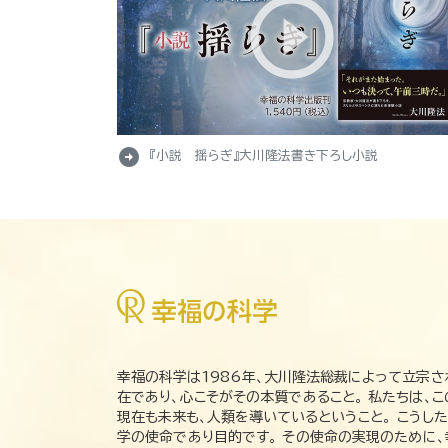
arrow_circle_right
『小説 揺らぎ』大川隆法書き下ろし小説
幸福の科学は1986年、大川隆法総裁によって立宗さ
在であり、心こそがその本質であること。 私たちは、
現在も未来も、人類を導いているということ。 こうし
学の使命であり目的です。 その使命の実現のために