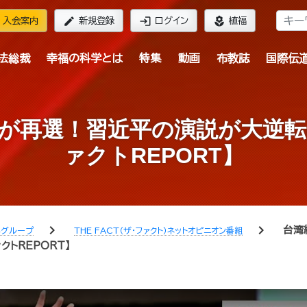
edit
login
local_florist
入会案内
新規登録
ログイン
植福
法総裁
幸福の科学とは
特集
動画
布教誌
国際伝
が再選！習近平の演説が大逆
ァクトREPORT】
chevron_right
chevron_right
台湾
学グループ
THE FACT（ザ・ファクト）ネットオピニオン番組
トREPORT】