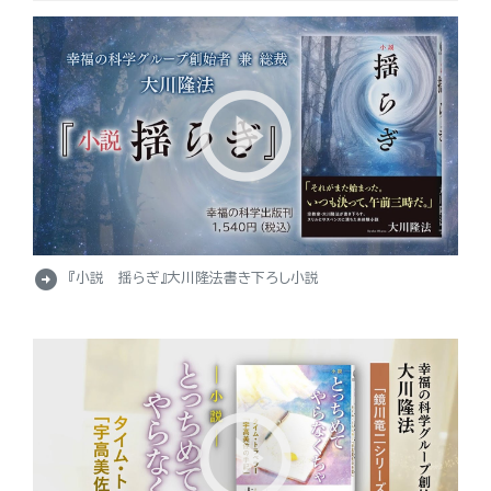
arrow_circle_right
『小説 揺らぎ』大川隆法書き下ろし小説