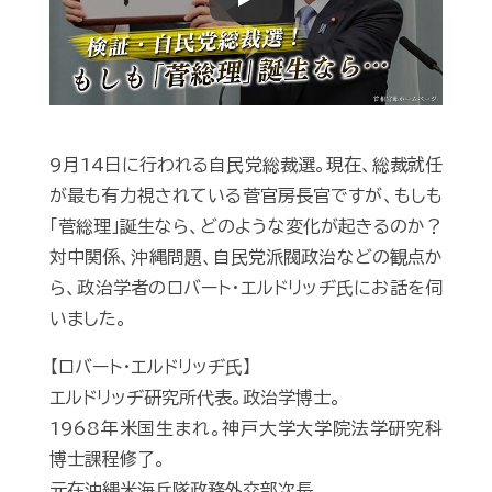
Play
9月14日に行われる自民党総裁選。現在、総裁就任
が最も有力視されている菅官房長官ですが、もしも
「菅総理」誕生なら、どのような変化が起きるのか？
対中関係、沖縄問題、自民党派閥政治などの観点か
ら、政治学者のロバート・エルドリッヂ氏にお話を伺
いました。
【ロバート・エルドリッヂ氏】
エルドリッヂ研究所代表。政治学博士。
1968年米国生まれ。神戸大学大学院法学研究科
博士課程修了。
元在沖縄米海兵隊政務外交部次長。