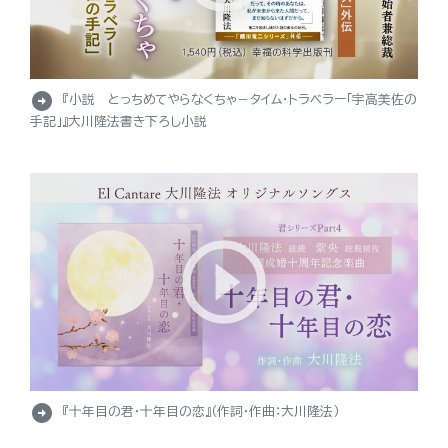
arrow_circle_right
『小説 とっちめてやらなくちゃ－タイム・トラベラー「宇高美佐の
手記」』大川隆法書き下ろし小説
arrow_circle_right
『十年目の君・十年目の恋』（作詞・作曲：大川隆法）