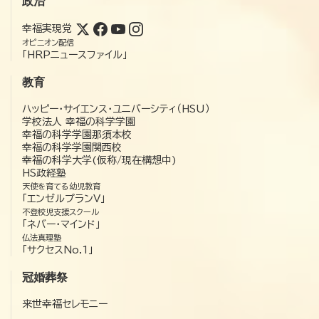
政治
幸福実現党
オピニオン配信
「HRPニュースファイル」
教育
ハッピー・サイエンス・ユニバーシティ（HSU）
学校法人 幸福の科学学園
幸福の科学学園那須本校
幸福の科学学園関西校
幸福の科学大学(仮称/現在構想中)
HS政経塾
天使を育てる幼児教育
「エンゼルプランV」
不登校児支援スクール
「ネバー・マインド」
仏法真理塾
「サクセスNo.1」
冠婚葬祭
来世幸福セレモニー