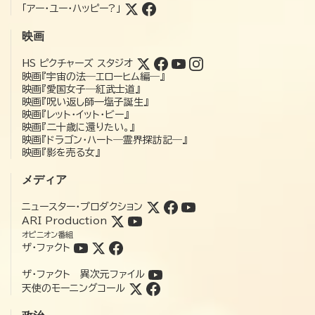
「アー・ユー・ハッピー?」
映画
HS ピクチャーズ スタジオ
映画『宇宙の法―エローヒム編―』
映画『愛国女子―紅武士道』
映画『呪い返し師—塩子誕生』
映画『レット・イット・ビー』
映画『二十歳に還りたい。』
映画『ドラゴン・ハート―霊界探訪記―』
映画『影を売る女』
メディア
ニュースター・プロダクション
ARI Production
オピニオン番組
ザ・ファクト
ザ・ファクト 異次元ファイル
天使のモーニングコール