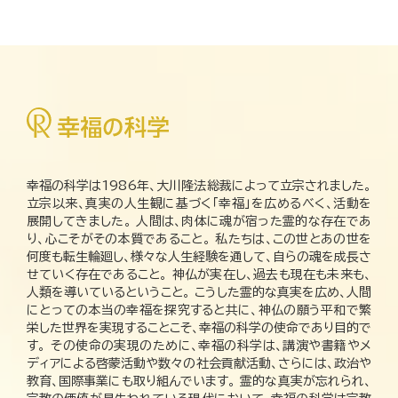
幸福の科学は1986年、大川隆法総裁によって立宗されました。
立宗以来、真実の人生観に基づく「幸福」を広めるべく、活動を
展開してきました。 人間は、肉体に魂が宿った霊的な存在であ
り、心こそがその本質であること。 私たちは、この世とあの世を
何度も転生輪廻し、様々な人生経験を通して、自らの魂を成長さ
せていく存在であること。 神仏が実在し、過去も現在も未来も、
人類を導いているということ。 こうした霊的な真実を広め、人間
にとっての本当の幸福を探究すると共に、神仏の願う平和で繁
栄した世界を実現することこそ、幸福の科学の使命であり目的で
す。 その使命の実現のために、幸福の科学は、講演や書籍やメ
ディアによる啓蒙活動や数々の社会貢献活動、さらには、政治や
教育、国際事業にも取り組んでいます。 霊的な真実が忘れられ、