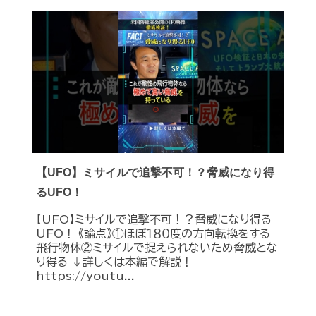
【UFO】ミサイルで追撃不可！？脅威になり得
るUFO！
【UFO】ミサイルで追撃不可！？脅威になり得る
UFO！ 《論点》①ほぼ１８０度の方向転換をする
飛行物体②ミサイルで捉えられないため脅威とな
り得る ↓詳しくは本編で解説！
https://youtu...