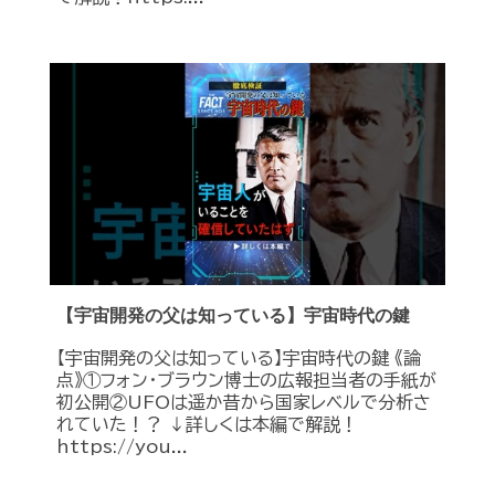
【宇宙開発の父は知っている】宇宙時代の鍵
【宇宙開発の父は知っている】宇宙時代の鍵 《論
点》①フォン・ブラウン博士の広報担当者の手紙が
初公開②UFOは遥か昔から国家レベルで分析さ
れていた！？ ↓詳しくは本編で解説！
https://you...