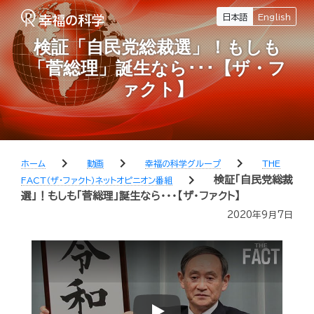
日本語
English
検証「自民党総裁選」！もしも
「菅総理」誕生なら･･･【ザ・フ
ァクト】
chevron_right
chevron_right
chevron_right
ホーム
動画
幸福の科学グループ
THE
chevron_right
検証「自民党総裁
FACT（ザ・ファクト）ネットオピニオン番組
選」！もしも「菅総理」誕生なら･･･【ザ・ファクト】
2020年9月7日