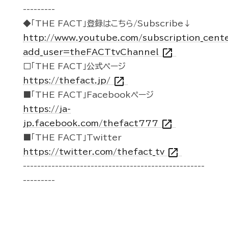
---------
◆「THE FACT」登録はこちら/Subscribe↓
http://www.youtube.com/subscription_cent
open_in_new
add_user=theFACTtvChannel
□「THE FACT」公式ページ
open_in_new
https://thefact.jp/
■「THE FACT」Facebookページ
https://ja-
open_in_new
jp.facebook.com/thefact777
■「THE FACT」Twitter
open_in_new
https://twitter.com/thefact_tv
---------------------------------------------------
---------