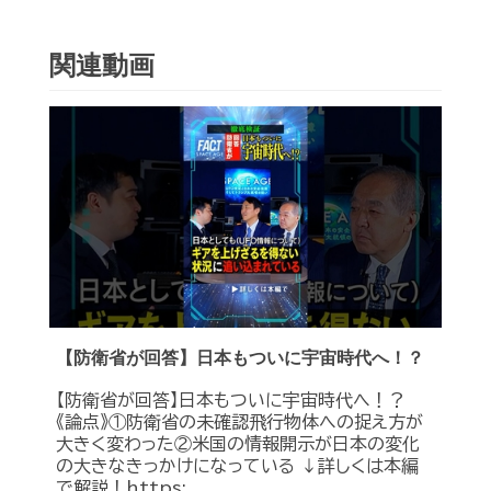
関連動画
【防衛省が回答】日本もついに宇宙時代へ！？
【防衛省が回答】日本もついに宇宙時代へ！？
《論点》①防衛省の未確認飛行物体への捉え方が
大きく変わった②米国の情報開示が日本の変化
の大きなきっかけになっている ↓詳しくは本編
で解説！https:...