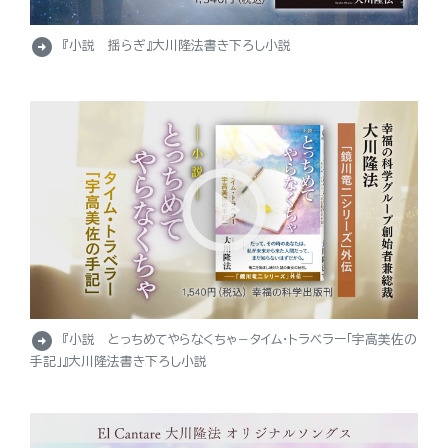
arrow_circle_right
『小説 揺らぎ』大川隆法書き下ろし小説
arrow_circle_right
『小説 とっちめてやらなくちゃ－タイム・トラベラー「宇高美佐の
手記」』大川隆法書き下ろし小説