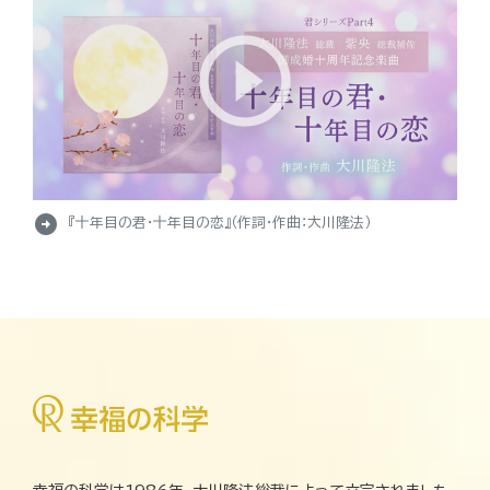
arrow_circle_right
『十年目の君・十年目の恋』（作詞・作曲：大川隆法）