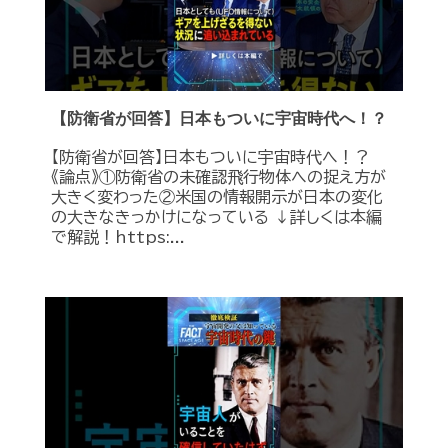
【防衛省が回答】日本もついに宇宙時代へ！？
【防衛省が回答】日本もついに宇宙時代へ！？
《論点》①防衛省の未確認飛行物体への捉え方が
大きく変わった②米国の情報開示が日本の変化
の大きなきっかけになっている ↓詳しくは本編
で解説！https:...