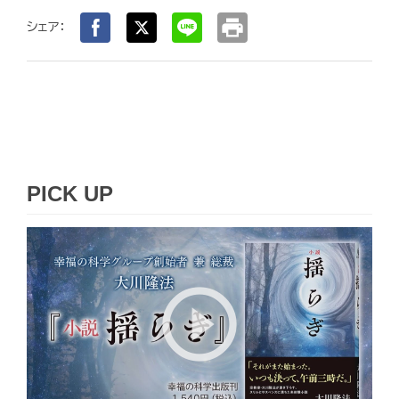
print
シェア：
PICK UP