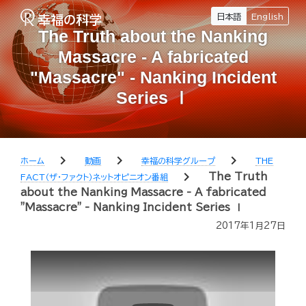
日本語
English
The Truth about the Nanking
Massacre - A fabricated
"Massacre" - Nanking Incident
Series Ⅰ
chevron_right
chevron_right
chevron_right
ホーム
動画
幸福の科学グループ
THE
chevron_right
The Truth
FACT（ザ・ファクト）ネットオピニオン番組
about the Nanking Massacre - A fabricated
"Massacre" - Nanking Incident Series Ⅰ
2017年1月27日