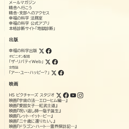
メールマガジン
精舎へ行こう
精舎・支部へのアクセス
幸福の科学 法務室
幸福の科学 公式アプリ
本格診断サイト「地獄診断」
出版
幸福の科学出版
オピニオン配信
「ザ・リバティWeb」
女性誌
「アー・ユー・ハッピー?」
映画
HS ピクチャーズ スタジオ
映画『宇宙の法―エローヒム編―』
映画『愛国女子―紅武士道』
映画『呪い返し師—塩子誕生』
映画『レット・イット・ビー』
映画『二十歳に還りたい。』
映画『ドラゴン・ハート―霊界探訪記―』