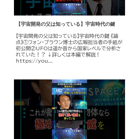
【宇宙開発の父は知っている】宇宙時代の鍵
【宇宙開発の父は知っている】宇宙時代の鍵 《論
点》①フォン・ブラウン博士の広報担当者の手紙が
初公開②UFOは遥か昔から国家レベルで分析さ
れていた！？ ↓詳しくは本編で解説！
https://you...