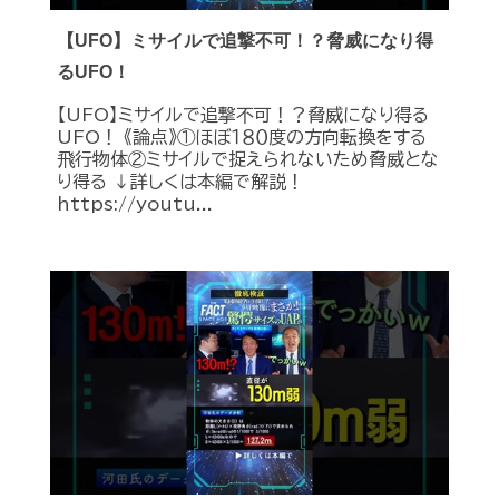
【UFO】ミサイルで追撃不可！？脅威になり得
るUFO！
【UFO】ミサイルで追撃不可！？脅威になり得る
UFO！ 《論点》①ほぼ１８０度の方向転換をする
飛行物体②ミサイルで捉えられないため脅威とな
り得る ↓詳しくは本編で解説！
https://youtu...