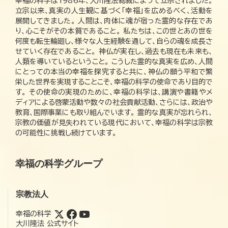
幸福の科学は1986年、大川隆法総裁によって立宗されました。
立宗以来、真実の人生観に基づく「幸福」を広めるべく、活動を
展開してきました。 人間は、肉体に魂が宿った霊的な存在であ
り、心こそがその本質であること。 私たちは、この世とあの世を
何度も転生輪廻し、様々な人生経験を通して、自らの魂を成長さ
せていく存在であること。 神仏が実在し、過去も現在も未来も、
人類を導いているということ。 こうした霊的な真実を広め、人間
にとっての本当の幸福を探究すると共に、神仏の願う平和で繁
栄した世界を実現することこそ、幸福の科学の使命であり目的で
す。 その使命の実現のために、幸福の科学は、講演や書籍やメ
ディアによる啓蒙活動や数々の社会貢献活動、さらには、政治や
教育、国際事業にも取り組んでいます。 霊的な真実が忘れられ、
宗教の価値が見失われている現代において、幸福の科学は宗教
の可能性に挑戦し続けています。
幸福の科学グループ
宗教法人
幸福の科学
大川隆法 公式サイト