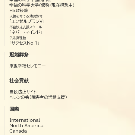
幸福の科学大学(仮称/現在構想中)
HS政経塾
天使を育てる幼児教育
「エンゼルプランV」
不登校児支援スクール
「ネバー・マインド」
仏法真理塾
「サクセスNo.1」
冠婚葬祭
来世幸福セレモニー
社会貢献
自殺防止サイト
ヘレンの会（障害者の活動支援）
国際
International
North America
Canada