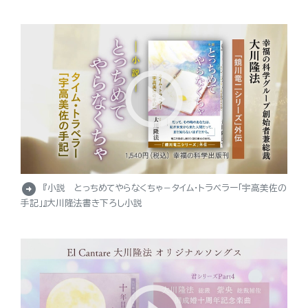
arrow_circle_right
『小説 とっちめてやらなくちゃ－タイム・トラベラー「宇高美佐の
手記」』大川隆法書き下ろし小説