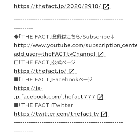
open_in_new
https://thefact.jp/2020/2918/
---------------------------------------------------
---------
◆「THE FACT」登録はこちら/Subscribe↓
http://www.youtube.com/subscription_cent
open_in_new
add_user=theFACTtvChannel
□「THE FACT」公式ページ
open_in_new
https://thefact.jp/
■「THE FACT」Facebookページ
https://ja-
open_in_new
jp.facebook.com/thefact777
■「THE FACT」Twitter
open_in_new
https://twitter.com/thefact_tv
---------------------------------------------------
---------