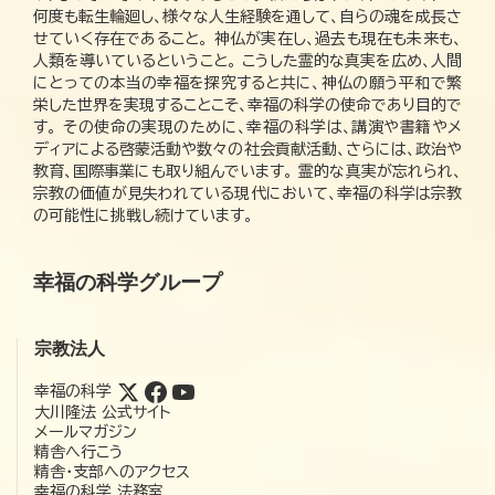
何度も転生輪廻し、様々な人生経験を通して、自らの魂を成長さ
せていく存在であること。 神仏が実在し、過去も現在も未来も、
人類を導いているということ。 こうした霊的な真実を広め、人間
にとっての本当の幸福を探究すると共に、神仏の願う平和で繁
栄した世界を実現することこそ、幸福の科学の使命であり目的で
す。 その使命の実現のために、幸福の科学は、講演や書籍やメ
ディアによる啓蒙活動や数々の社会貢献活動、さらには、政治や
教育、国際事業にも取り組んでいます。 霊的な真実が忘れられ、
宗教の価値が見失われている現代において、幸福の科学は宗教
の可能性に挑戦し続けています。
幸福の科学グループ
宗教法人
幸福の科学
大川隆法 公式サイト
メールマガジン
精舎へ行こう
精舎・支部へのアクセス
幸福の科学 法務室