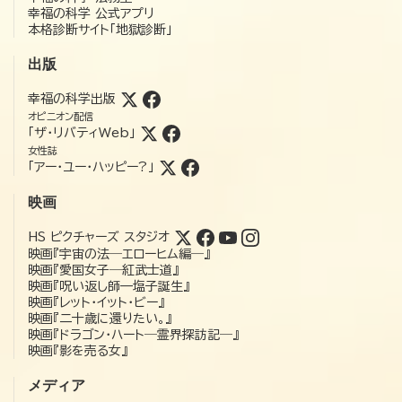
幸福の科学 公式アプリ
本格診断サイト「地獄診断」
出版
幸福の科学出版
オピニオン配信
「ザ・リバティWeb」
女性誌
「アー・ユー・ハッピー?」
映画
HS ピクチャーズ スタジオ
映画『宇宙の法―エローヒム編―』
映画『愛国女子―紅武士道』
映画『呪い返し師—塩子誕生』
映画『レット・イット・ビー』
映画『二十歳に還りたい。』
映画『ドラゴン・ハート―霊界探訪記―』
映画『影を売る女』
メディア