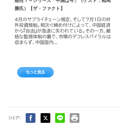
能性？～シリーズ「中国は今」（ゲスト：相馬
勝氏）【ザ・ファクト】
4月のサプライチェーン規定、そして7月1日の対
外投資規制。相次ぐ締め付けによって、中国経済
から『自由』が急速に失われている。その一方、厳
格な監視体制の裏で、市場のデフレスパイラルは
収まらず、中国国内...
もっと見る
print
シェア：