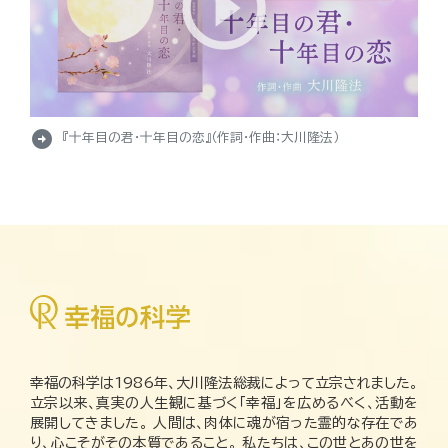
arrow_circle_right
『十年目の君・十年目の恋』（作詞・作曲：大川隆法）
幸福の科学は1986年、大川隆法総裁によって立宗されました。
立宗以来、真実の人生観に基づく「幸福」を広めるべく、活動を
展開してきました。 人間は、肉体に魂が宿った霊的な存在であ
り、心こそがその本質であること。 私たちは、この世とあの世を