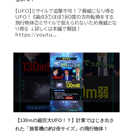
【UFO】ミサイルで追撃不可！？脅威になり得る
UFO！ 《論点》①ほぼ１８０度の方向転換をする
飛行物体②ミサイルで捉えられないため脅威とな
り得る ↓詳しくは本編で解説！
https://youtu...
【130ｍの超巨大UFO！？】計算ではじき出さ
れた「旅客機の約2倍サイズ」の飛行物体！