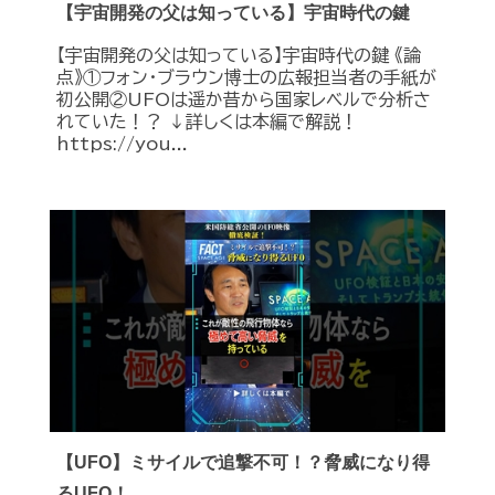
【宇宙開発の父は知っている】宇宙時代の鍵
【宇宙開発の父は知っている】宇宙時代の鍵 《論
点》①フォン・ブラウン博士の広報担当者の手紙が
初公開②UFOは遥か昔から国家レベルで分析さ
れていた！？ ↓詳しくは本編で解説！
https://you...
【UFO】ミサイルで追撃不可！？脅威になり得
るUFO！