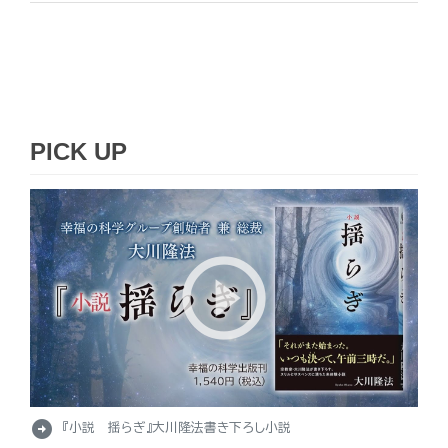
PICK UP
arrow_circle_right
『小説 揺らぎ』大川隆法書き下ろし小説