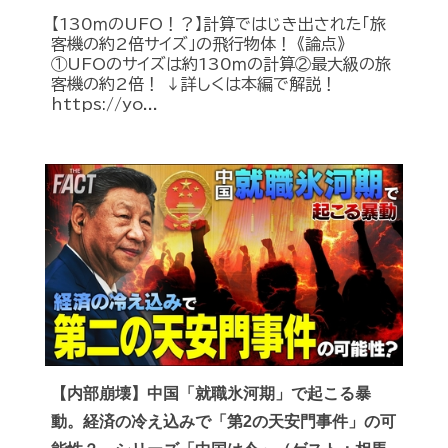
【130ｍのUFO！？】計算ではじき出された「旅
客機の約2倍サイズ」の飛行物体！ 《論点》
①UFOのサイズは約130ｍの計算②最大級の旅
客機の約2倍！ ↓詳しくは本編で解説！
https://yo...
【内部崩壊】中国「就職氷河期」で起こる暴
動。経済の冷え込みで「第2の天安門事件」の可