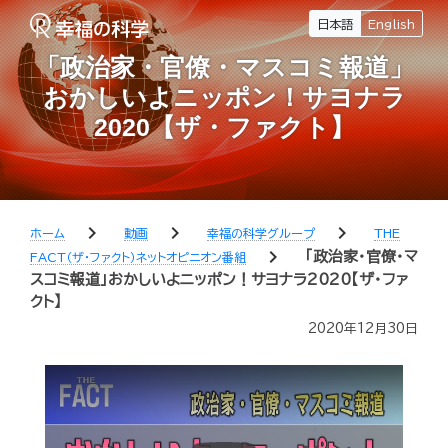
日本語
English
「政治家・官僚・マスコミ報道」
おかしいよニッポン！サヨナラ
2020【ザ・ファクト】
chevron_right
chevron_right
chevron_right
ホーム
動画
幸福の科学グループ
THE
chevron_right
「政治家・官僚・マ
FACT（ザ・ファクト）ネットオピニオン番組
スコミ報道」おかしいよニッポン！サヨナラ2020【ザ・ファ
クト】
2020年12月30日