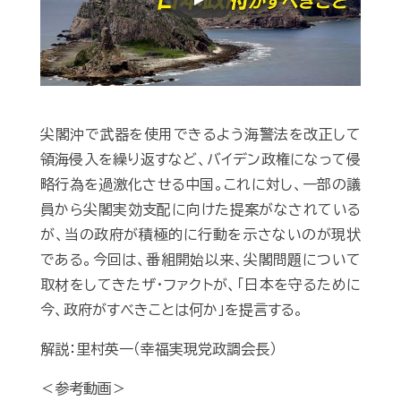
Play
尖閣沖で武器を使用できるよう海警法を改正して
領海侵入を繰り返すなど、バイデン政権になって侵
略行為を過激化させる中国。これに対し、一部の議
員から尖閣実効支配に向けた提案がなされている
が、当の政府が積極的に行動を示さないのが現状
である。今回は、番組開始以来、尖閣問題について
取材をしてきたザ・ファクトが、「日本を守るために
今、政府がすべきことは何か」を提言する。
解説：里村英一（幸福実現党政調会長）
＜参考動画＞