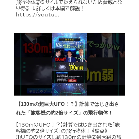
飛行物体②ミサイルで捉えられないため脅威とな
り得る ↓詳しくは本編で解説！
https://youtu...
【130ｍの超巨大UFO！？】計算ではじき出さ
れた「旅客機の約2倍サイズ」の飛行物体！
【130ｍのUFO！？】計算ではじき出された「旅
客機の約2倍サイズ」の飛行物体！ 《論点》
①UFOのサイズは約130ｍの計算②最大級の旅