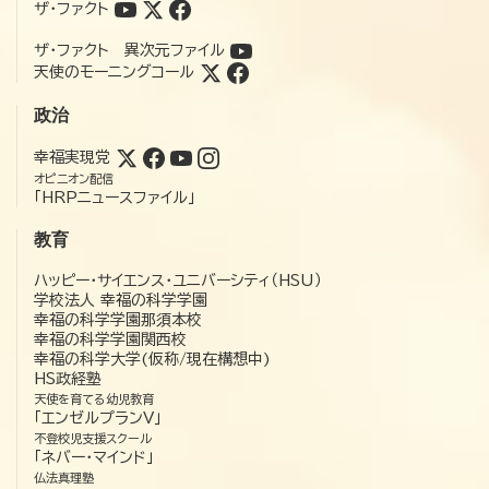
ザ・ファクト
ザ・ファクト 異次元ファイル
天使のモーニングコール
政治
幸福実現党
オピニオン配信
「HRPニュースファイル」
教育
ハッピー・サイエンス・ユニバーシティ（HSU）
学校法人 幸福の科学学園
幸福の科学学園那須本校
幸福の科学学園関西校
幸福の科学大学(仮称/現在構想中)
HS政経塾
天使を育てる幼児教育
「エンゼルプランV」
不登校児支援スクール
「ネバー・マインド」
仏法真理塾