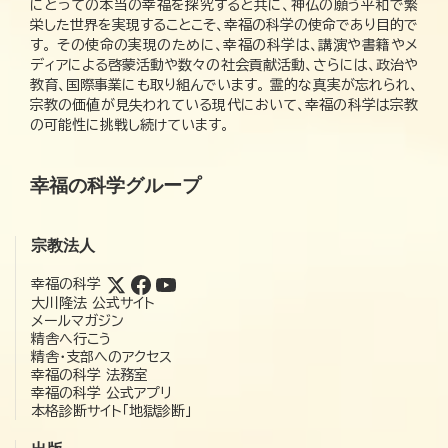
にとっての本当の幸福を探究すると共に、神仏の願う平和で繁
栄した世界を実現することこそ、幸福の科学の使命であり目的で
す。 その使命の実現のために、幸福の科学は、講演や書籍やメ
ディアによる啓蒙活動や数々の社会貢献活動、さらには、政治や
教育、国際事業にも取り組んでいます。 霊的な真実が忘れられ、
宗教の価値が見失われている現代において、幸福の科学は宗教
の可能性に挑戦し続けています。
幸福の科学グループ
宗教法人
幸福の科学
大川隆法 公式サイト
メールマガジン
精舎へ行こう
精舎・支部へのアクセス
幸福の科学 法務室
幸福の科学 公式アプリ
本格診断サイト「地獄診断」