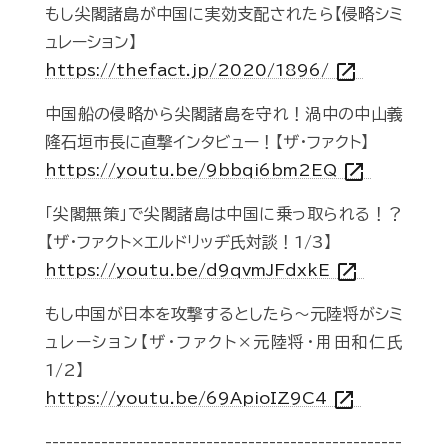
もし尖閣諸島が中国に実効支配されたら【侵略シミ
ュレーション】
open_in_new
https://thefact.jp/2020/1896/
中国船の侵略から尖閣諸島を守れ！渦中の中山義
隆石垣市長に直撃インタビュー！【ザ・ファクト】
open_in_new
https://youtu.be/9bbqi6bm2EQ
「尖閣無策」で尖閣諸島は中国に乗っ取られる！？
【ザ・ファクト×エルドリッヂ氏対談！1/3】
open_in_new
https://youtu.be/d9qvmJFdxkE
もし中国が日本を攻撃するとしたら～元陸将がシミ
ュレーション【ザ・ファクト×元陸将・用田和仁氏
1/2】
open_in_new
https://youtu.be/69ApioIZ9C4
---------------------------------------------------