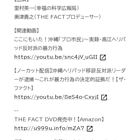
里村英一（幸福の科学広報局）
奥津貴之（THE FACTプロデューサー）
【関連動画】
ここにもいた！沖縄「プロ市民」〜実録・高江ヘリパ
ッド反対派の暴力行為
open_in_new
https://youtu.be/snc4jV_uGII
【ノーカット配信】沖縄ヘリパッド移設反対派リーダ
ーが逮捕～これが暴力行為の決定的証拠だ！【ザ・
ファクト】
open_in_new
https://youtu.be/8eS4o-CxyjI
--
THE FACT DVD発売中！【Amazon】
open_in_new
http://u999u.info/mZA7