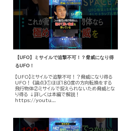
【UFO】ミサイルで追撃不可！？脅威になり得
るUFO！
【UFO】ミサイルで追撃不可！？脅威になり得る
UFO！ 《論点》①ほぼ１８０度の方向転換をする
飛行物体②ミサイルで捉えられないため脅威とな
り得る ↓詳しくは本編で解説！
https://youtu...