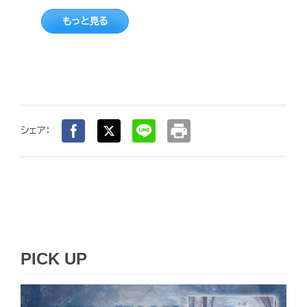
もっと見る
print
シェア：
PICK UP