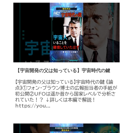
【宇宙開発の父は知っている】宇宙時代の鍵
【宇宙開発の父は知っている】宇宙時代の鍵 《論
点》①フォン・ブラウン博士の広報担当者の手紙が
初公開②UFOは遥か昔から国家レベルで分析さ
れていた！？ ↓詳しくは本編で解説！
https://you...