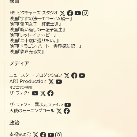
映画
HS ピクチャーズ スタジオ
映画『宇宙の法―エローヒム編―』
映画『愛国女子―紅武士道』
映画『呪い返し師—塩子誕生』
映画『レット・イット・ビー』
映画『二十歳に還りたい。』
映画『ドラゴン・ハート―霊界探訪記―』
映画『影を売る女』
メディア
ニュースター・プロダクション
ARI Production
オピニオン番組
ザ・ファクト
ザ・ファクト 異次元ファイル
天使のモーニングコール
政治
幸福実現党