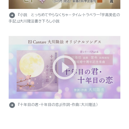
arrow_circle_right
『小説 とっちめてやらなくちゃ－タイム・トラベラー「宇高美佐の
手記」』大川隆法書き下ろし小説
arrow_circle_right
『十年目の君・十年目の恋』（作詞・作曲：大川隆法）