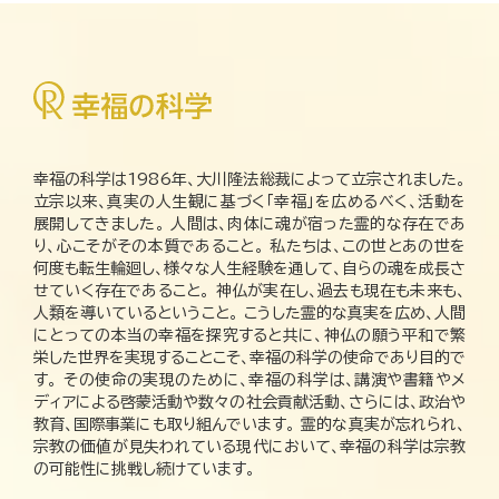
幸福の科学は1986年、大川隆法総裁によって立宗されました。
立宗以来、真実の人生観に基づく「幸福」を広めるべく、活動を
展開してきました。 人間は、肉体に魂が宿った霊的な存在であ
り、心こそがその本質であること。 私たちは、この世とあの世を
何度も転生輪廻し、様々な人生経験を通して、自らの魂を成長さ
せていく存在であること。 神仏が実在し、過去も現在も未来も、
人類を導いているということ。 こうした霊的な真実を広め、人間
にとっての本当の幸福を探究すると共に、神仏の願う平和で繁
栄した世界を実現することこそ、幸福の科学の使命であり目的で
す。 その使命の実現のために、幸福の科学は、講演や書籍やメ
ディアによる啓蒙活動や数々の社会貢献活動、さらには、政治や
教育、国際事業にも取り組んでいます。 霊的な真実が忘れられ、
宗教の価値が見失われている現代において、幸福の科学は宗教
の可能性に挑戦し続けています。