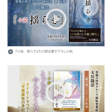
arrow_circle_right
『小説 揺らぎ』大川隆法書き下ろし小説