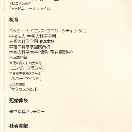
オピニオン配信
「HRPニュースファイル」
教育
ハッピー・サイエンス・ユニバーシティ（HSU）
学校法人 幸福の科学学園
幸福の科学学園那須本校
幸福の科学学園関西校
幸福の科学大学(仮称/現在構想中)
HS政経塾
天使を育てる幼児教育
「エンゼルプランV」
不登校児支援スクール
「ネバー・マインド」
仏法真理塾
「サクセスNo.1」
冠婚葬祭
来世幸福セレモニー
社会貢献