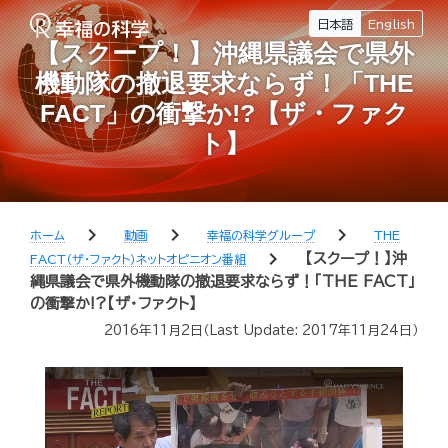
日本語
English
【スクープ！】沖縄県議会で県外
機動隊の撤退要求ならず！「THE
FACT」の衝撃か!?【ザ・ファク
ト】
chevron_right
chevron_right
chevron_right
ホーム
動画
幸福の科学グループ
THE
chevron_right
【スクープ！】沖
FACT（ザ・ファクト）ネットオピニオン番組
縄県議会で県外機動隊の撤退要求ならず！「THE FACT」
の衝撃か!?【ザ・ファクト】
2016年11月2日
（Last Update:
2017年11月24日
）