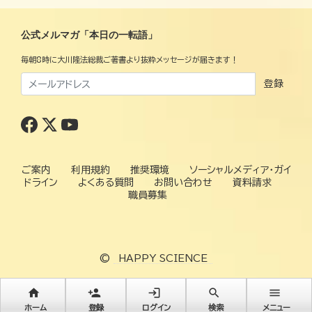
公式メルマガ「本日の一転語」
毎朝8時に大川隆法総裁ご著書より抜粋メッセージが届きます！
登録
ご案内
利用規約
推奨環境
ソーシャルメディア・ガイ
ドライン
よくある質問
お問い合わせ
資料請求
職員募集
©
HAPPY SCIENCE
home
person_add
login
search
menu
ホーム
登録
ログイン
検索
メニュー