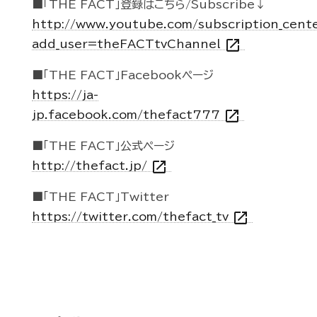
■「THE FACT」登録はこちら/Subscribe↓
http://www.youtube.com/subscription_cent
open_in_new
add_user=theFACTtvChannel
■「THE FACT」Facebookページ
https://ja-
open_in_new
jp.facebook.com/thefact777
■「THE FACT」公式ページ
open_in_new
http://thefact.jp/
■「THE FACT」Twitter
open_in_new
https://twitter.com/thefact_tv