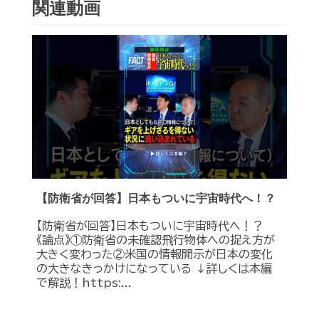
関連動画
【防衛省が回答】日本もついに宇宙時代へ！？
【防衛省が回答】日本もついに宇宙時代へ！？
《論点》①防衛省の未確認飛行物体への捉え方が
大きく変わった②米国の情報開示が日本の変化
の大きなきっかけになっている ↓詳しくは本編
で解説！https:...