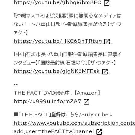
open_in_new
https://youtu.be/9bbqi6bm2EQ
「沖縄マスコミほど尖閣問題に無関心なメディアは
ない！」～八重山日報・仲新城編集長が語る【ザ・フ
ァクト】
open_in_new
https://youtu.be/HKC68hTRtug
【中山石垣市長・八重山日報仲新城編集長に直撃イ
ンタビュー】「国防最前線 石垣の今」【ザ・ファクト】
open_in_new
https://youtu.be/glgNK6MFEak
--
THE FACT DVD発売中！【Amazon】
open_in_new
http://u999u.info/mZA7
■「THE FACT」登録はこちら/Subscribe↓
http://www.youtube.com/subscription_cent
open_in_new
add_user=theFACTtvChannel