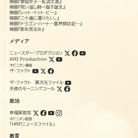
映画『愛国女子―紅武士道』
映画『呪い返し師—塩子誕生』
映画『レット・イット・ビー』
映画『二十歳に還りたい。』
映画『ドラゴン・ハート―霊界探訪記―』
映画『影を売る女』
メディア
ニュースター・プロダクション
ARI Production
オピニオン番組
ザ・ファクト
ザ・ファクト 異次元ファイル
天使のモーニングコール
政治
幸福実現党
オピニオン配信
「HRPニュースファイル」
教育