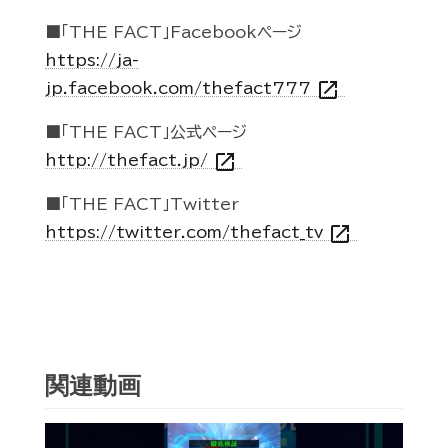
■「THE FACT」Facebookページ
https://ja-
open_in_new
jp.facebook.com/thefact777
■「THE FACT」公式ページ
open_in_new
http://thefact.jp/
■「THE FACT」Twitter
open_in_new
https://twitter.com/thefact_tv
関連動画