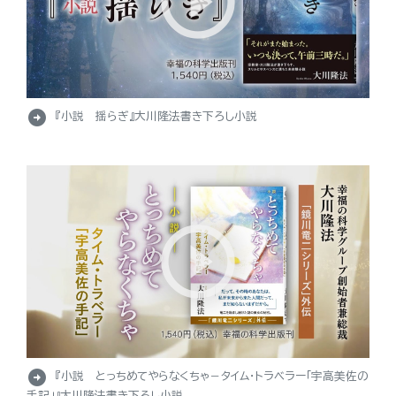
arrow_circle_right
『小説 揺らぎ』大川隆法書き下ろし小説
arrow_circle_right
『小説 とっちめてやらなくちゃ－タイム・トラベラー「宇高美佐の
手記」』大川隆法書き下ろし小説