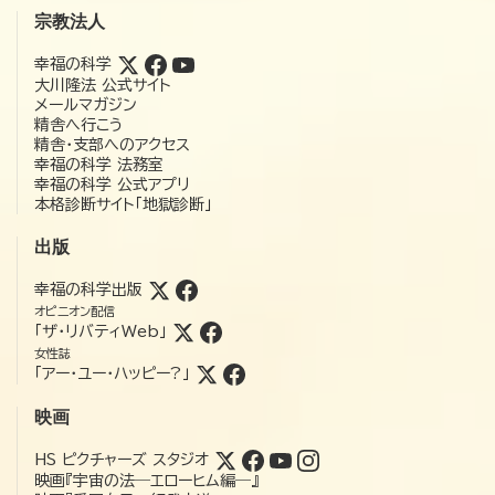
宗教法人
幸福の科学
大川隆法 公式サイト
メールマガジン
精舎へ行こう
精舎・支部へのアクセス
幸福の科学 法務室
幸福の科学 公式アプリ
本格診断サイト「地獄診断」
出版
幸福の科学出版
オピニオン配信
「ザ・リバティWeb」
女性誌
「アー・ユー・ハッピー?」
映画
HS ピクチャーズ スタジオ
映画『宇宙の法―エローヒム編―』