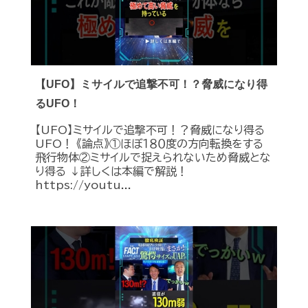
【UFO】ミサイルで追撃不可！？脅威になり得
るUFO！
【UFO】ミサイルで追撃不可！？脅威になり得る
UFO！ 《論点》①ほぼ１８０度の方向転換をする
飛行物体②ミサイルで捉えられないため脅威とな
り得る ↓詳しくは本編で解説！
https://youtu...