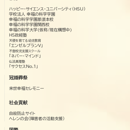
ハッピー・サイエンス・ユニバーシティ（HSU）
学校法人 幸福の科学学園
幸福の科学学園那須本校
幸福の科学学園関西校
幸福の科学大学(仮称/現在構想中)
HS政経塾
天使を育てる幼児教育
「エンゼルプランV」
不登校児支援スクール
「ネバー・マインド」
仏法真理塾
「サクセスNo.1」
冠婚葬祭
来世幸福セレモニー
社会貢献
自殺防止サイト
ヘレンの会（障害者の活動支援）
国際