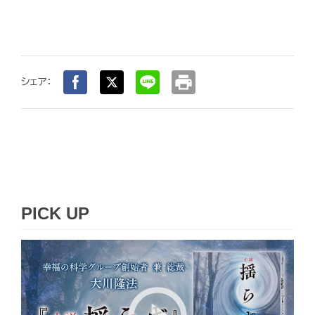
print
シェア：
PICK UP