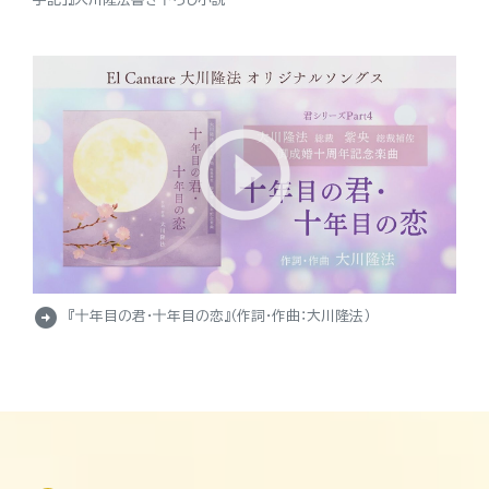
arrow_circle_right
『十年目の君・十年目の恋』（作詞・作曲：大川隆法）