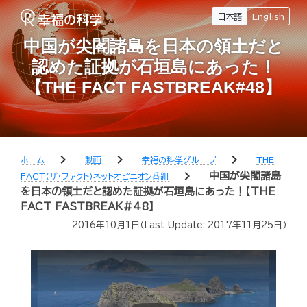
日本語
English
中国が尖閣諸島を日本の領土だと
認めた証拠が石垣島にあった！
【THE FACT FASTBREAK#48】
chevron_right
chevron_right
chevron_right
ホーム
動画
幸福の科学グループ
THE
chevron_right
中国が尖閣諸島
FACT（ザ・ファクト）ネットオピニオン番組
を日本の領土だと認めた証拠が石垣島にあった！【THE
FACT FASTBREAK#48】
2016年10月1日
（Last Update:
2017年11月25日
）