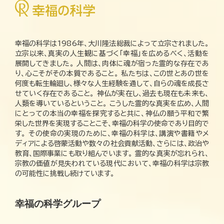
幸福の科学は1986年、大川隆法総裁によって立宗されました。
立宗以来、真実の人生観に基づく「幸福」を広めるべく、活動を
展開してきました。 人間は、肉体に魂が宿った霊的な存在であ
り、心こそがその本質であること。 私たちは、この世とあの世を
何度も転生輪廻し、様々な人生経験を通して、自らの魂を成長さ
せていく存在であること。 神仏が実在し、過去も現在も未来も、
人類を導いているということ。 こうした霊的な真実を広め、人間
にとっての本当の幸福を探究すると共に、神仏の願う平和で繁
栄した世界を実現することこそ、幸福の科学の使命であり目的で
す。 その使命の実現のために、幸福の科学は、講演や書籍やメ
ディアによる啓蒙活動や数々の社会貢献活動、さらには、政治や
教育、国際事業にも取り組んでいます。 霊的な真実が忘れられ、
宗教の価値が見失われている現代において、幸福の科学は宗教
の可能性に挑戦し続けています。
幸福の科学グループ