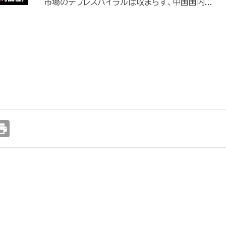
市場のデフレスパイラルは収まらず、中国国内...
int