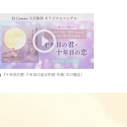
ight
『十年目の君・十年目の恋』（作詞・作曲：大川隆法）