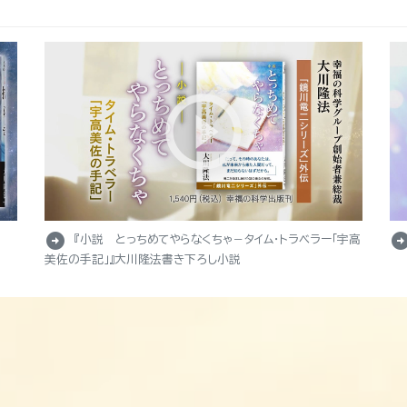
arrow_circle_right
arrow_circle_r
『小説 とっちめてやらなくちゃ－タイム・トラベラー「宇高
美佐の手記」』大川隆法書き下ろし小説