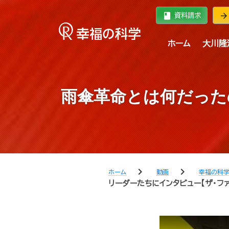
book
arrow_forward
資料請求
ホーム
大川隆
雨傘革命とは何だった
chevron_right
chevron_right
ホーム
動画
幸福の科
リーダーたちにインタビュー【ザ・ファ