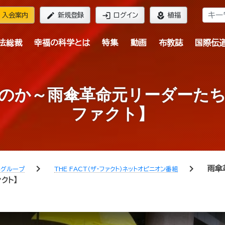
edit
login
local_florist
入会案内
新規登録
ログイン
植福
法総裁
幸福の科学とは
特集
動画
布教誌
国際伝
のか～雨傘革命元リーダーた
ファクト】
chevron_right
chevron_right
雨傘
学グループ
THE FACT（ザ・ファクト）ネットオピニオン番組
クト】