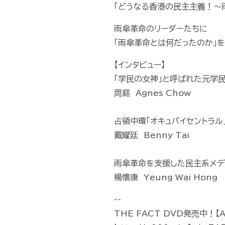
「どうなる香港の民主主義！～
雨傘革命のリーダーたちに
「雨傘革命とは何だったのか」を
【インタビュー】
「学民の女神」と呼ばれた元学
周庭 Agnes Chow
占領中環「オキュパイセントラ
戴耀廷 Benny Tai
雨傘革命を支援した民主系メデ
楊懷康 Yeung Wai Hong
--
THE FACT DVD発売中！【A