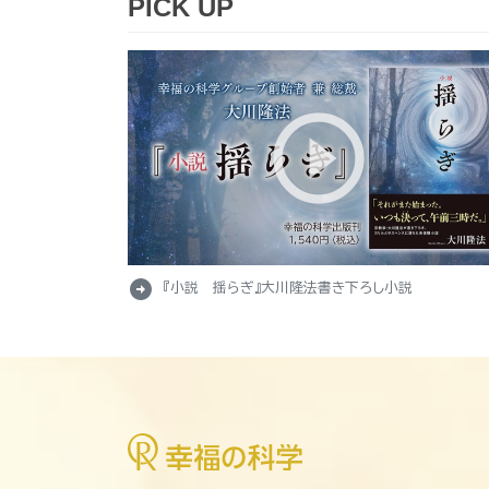
PICK UP
arrow_circle_right
『小説 揺らぎ』大川隆法書き下ろし小説