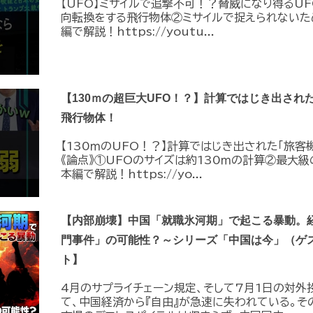
【UFO】ミサイルで追撃不可！？脅威になり得るUF
向転換をする飛行物体②ミサイルで捉えられないた
編で解説！https://youtu...
【130ｍの超巨大UFO！？】計算ではじき出され
飛行物体！
【130ｍのUFO！？】計算ではじき出された「旅客
《論点》①UFOのサイズは約130ｍの計算②最大級
本編で解説！https://yo...
【内部崩壊】中国「就職氷河期」で起こる暴動。
門事件」の可能性？～シリーズ「中国は今」（ゲ
ト】
4月のサプライチェーン規定、そして7月1日の対外
て、中国経済から『自由』が急速に失われている。そ