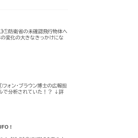
点》①防衛省の未確認飛行物体へ
本の変化の大きなきっかけにな
①フォン・ブラウン博士の広報担
ルで分析されていた！？ ↓詳
FO！