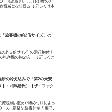
O！ 《論点》①ほぼ１８０度の方
め脅威となり得る ↓詳しくは本
た「旅客機の約2倍サイズ」の
機の約2倍サイズ」の飛行物体！
の旅客機の約2倍！ ↓詳しくは
経済の冷え込みで「第2の天安
スト：相馬勝氏）【ザ・ファク
投資規制。相次ぐ締め付けによっ
の一方、厳格な監視体制の裏で、