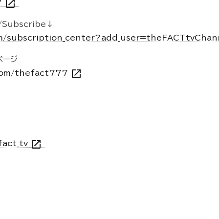
open_in_new
7
Subscribe↓
m/subscription_center?add_user=theFACTtvCha
kページ
open_in_new
.com/thefact777
open_in_new
fact_tv