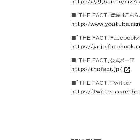
http://u999u.info/mZA
■「THE FACT」登録はこちら/
http://www.youtube.co
■「THE FACT」Faceboo
https://ja-jp.facebook
■「THE FACT」公式ページ
open_in_new
http://thefact.jp/
■「THE FACT」Twitter
https://twitter.com/the