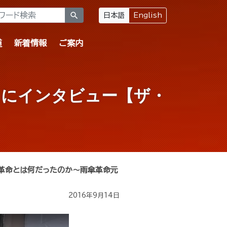
search
日本語
English
道
新着情報
ご案内
ちにインタビュー【ザ・
革命とは何だったのか～雨傘革命元
2016年9月14日