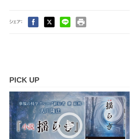
print
シェア：
PICK UP