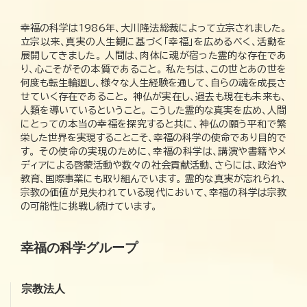
幸福の科学は1986年、大川隆法総裁によって立宗されました。
立宗以来、真実の人生観に基づく「幸福」を広めるべく、活動を
展開してきました。 人間は、肉体に魂が宿った霊的な存在であ
り、心こそがその本質であること。 私たちは、この世とあの世を
何度も転生輪廻し、様々な人生経験を通して、自らの魂を成長さ
せていく存在であること。 神仏が実在し、過去も現在も未来も、
人類を導いているということ。 こうした霊的な真実を広め、人間
にとっての本当の幸福を探究すると共に、神仏の願う平和で繁
栄した世界を実現することこそ、幸福の科学の使命であり目的で
す。 その使命の実現のために、幸福の科学は、講演や書籍やメ
ディアによる啓蒙活動や数々の社会貢献活動、さらには、政治や
教育、国際事業にも取り組んでいます。 霊的な真実が忘れられ、
宗教の価値が見失われている現代において、幸福の科学は宗教
の可能性に挑戦し続けています。
幸福の科学グループ
宗教法人