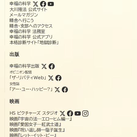
幸福の科学
大川隆法 公式サイト
メールマガジン
精舎へ行こう
精舎・支部へのアクセス
幸福の科学 法務室
幸福の科学 公式アプリ
本格診断サイト「地獄診断」
出版
幸福の科学出版
オピニオン配信
「ザ・リバティWeb」
女性誌
「アー・ユー・ハッピー?」
映画
HS ピクチャーズ スタジオ
映画『宇宙の法―エローヒム編―』
映画『愛国女子―紅武士道』
映画『呪い返し師—塩子誕生』
映画『レット・イット・ビー』