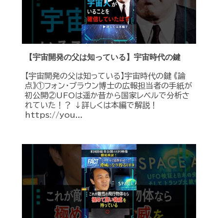
【宇宙開発の父は知っている】宇宙時代の鍵
【宇宙開発の父は知っている】宇宙時代の鍵 《論
点》①フォン・ブラウン博士の広報担当者の手紙が
初公開②UFOは遥か昔から国家レベルで分析さ
れていた！？ ↓詳しくは本編で解説！
https://you...