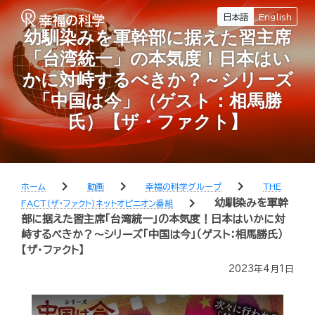
日本語
English
幼馴染みを軍幹部に据えた習主席
「台湾統一」の本気度！日本はい
かに対峙するべきか？～シリーズ
「中国は今」（ゲスト：相馬勝
氏）【ザ・ファクト】
chevron_right
chevron_right
chevron_right
ホーム
動画
幸福の科学グループ
THE
chevron_right
幼馴染みを軍幹
FACT（ザ・ファクト）ネットオピニオン番組
部に据えた習主席「台湾統一」の本気度！日本はいかに対
峙するべきか？～シリーズ「中国は今」（ゲスト：相馬勝氏）
【ザ・ファクト】
2023年4月1日