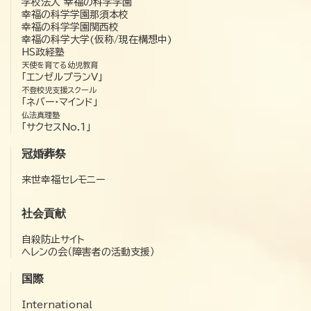
学校法人 幸福の科学学園
幸福の科学学園那須本校
幸福の科学学園関西校
幸福の科学大学(仮称/現在構想中)
HS政経塾
天使を育てる幼児教育
「エンゼルプランV」
不登校児支援スクール
「ネバー・マインド」
仏法真理塾
「サクセスNo.1」
冠婚葬祭
来世幸福セレモニー
社会貢献
自殺防止サイト
ヘレンの会（障害者の活動支援）
国際
International