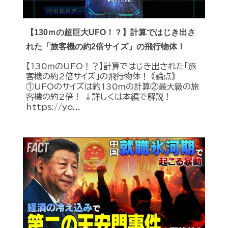
【130ｍの超巨大UFO！？】計算ではじき出さ
れた「旅客機の約2倍サイズ」の飛行物体！
【130ｍのUFO！？】計算ではじき出された「旅
客機の約2倍サイズ」の飛行物体！ 《論点》
①UFOのサイズは約130ｍの計算②最大級の旅
客機の約2倍！ ↓詳しくは本編で解説！
https://yo...