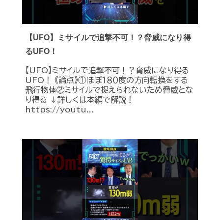
【UFO】ミサイルで追撃不可！？脅威になり得
るUFO！
【UFO】ミサイルで追撃不可！？脅威になり得る
UFO！ 《論点》①ほぼ１８０度の方向転換をする
飛行物体②ミサイルで捉えられないため脅威とな
り得る ↓詳しくは本編で解説！
https://youtu...