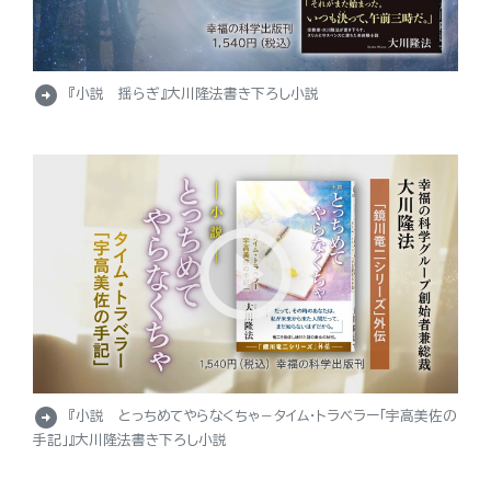
arrow_circle_right
『小説 揺らぎ』大川隆法書き下ろし小説
arrow_circle_right
『小説 とっちめてやらなくちゃ－タイム・トラベラー「宇高美佐の
手記」』大川隆法書き下ろし小説