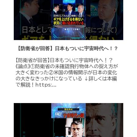
【防衛省が回答】日本もついに宇宙時代へ！？
【防衛省が回答】日本もついに宇宙時代へ！？
《論点》①防衛省の未確認飛行物体への捉え方が
大きく変わった②米国の情報開示が日本の変化
の大きなきっかけになっている ↓詳しくは本編
で解説！https:...