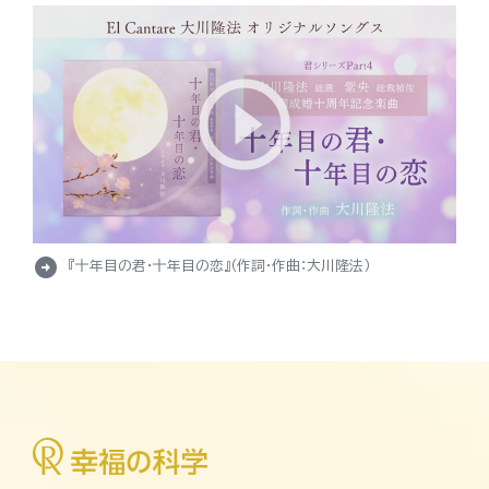
arrow_circle_right
『十年目の君・十年目の恋』（作詞・作曲：大川隆法）