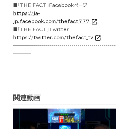
■「THE FACT」Facebookページ
https://ja-
open_in_new
jp.facebook.com/thefact777
■「THE FACT」Twitter
open_in_new
https://twitter.com/thefact_tv
---------------------------------------------------
---------
関連動画