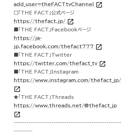
open_in_new
add_user=theFACTtvChannel
□「THE FACT」公式ページ
open_in_new
https://thefact.jp/
■「THE FACT」Facebookページ
https://ja-
open_in_new
jp.facebook.com/thefact777
■「THE FACT」Twitter
open_in_new
https://twitter.com/thefact_tv
■「THE FACT」Instagram
https://www.instagram.com/thefact_jp/
open_in_new
★「THE FACT」Threads
https://www.threads.net/@thefact_jp
open_in_new
---------------------------------------------------
---------