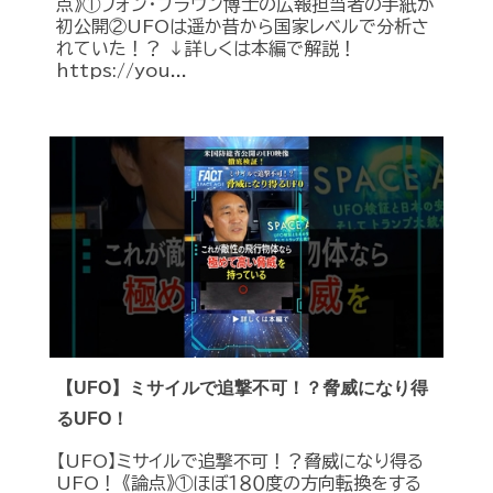
点》①フォン・ブラウン博士の広報担当者の手紙が
初公開②UFOは遥か昔から国家レベルで分析さ
れていた！？ ↓詳しくは本編で解説！
https://you...
【UFO】ミサイルで追撃不可！？脅威になり得
るUFO！
【UFO】ミサイルで追撃不可！？脅威になり得る
UFO！ 《論点》①ほぼ１８０度の方向転換をする