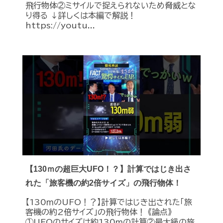
飛行物体②ミサイルで捉えられないため脅威とな
り得る ↓詳しくは本編で解説！
https://youtu...
【130ｍの超巨大UFO！？】計算ではじき出さ
れた「旅客機の約2倍サイズ」の飛行物体！
【130ｍのUFO！？】計算ではじき出された「旅
客機の約2倍サイズ」の飛行物体！ 《論点》
①UFOのサイズは約130ｍの計算②最大級の旅