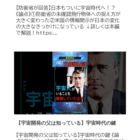
【防衛省が回答】日本もついに宇宙時代へ！？
《論点》①防衛省の未確認飛行物体への捉え方が
大きく変わった②米国の情報開示が日本の変化
の大きなきっかけになっている ↓詳しくは本編
で解説！https:...
【宇宙開発の父は知っている】宇宙時代の鍵
【宇宙開発の父は知っている】宇宙時代の鍵 《論