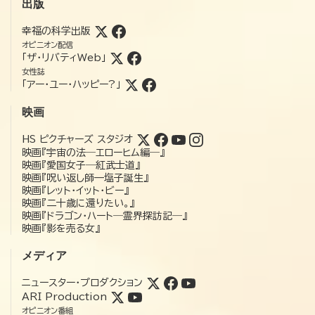
出版
幸福の科学出版
オピニオン配信
「ザ・リバティWeb」
女性誌
「アー・ユー・ハッピー?」
映画
HS ピクチャーズ スタジオ
映画『宇宙の法―エローヒム編―』
映画『愛国女子―紅武士道』
映画『呪い返し師—塩子誕生』
映画『レット・イット・ビー』
映画『二十歳に還りたい。』
映画『ドラゴン・ハート―霊界探訪記―』
映画『影を売る女』
メディア
ニュースター・プロダクション
ARI Production
オピニオン番組