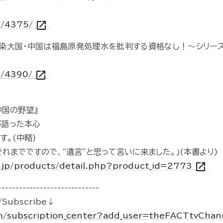
open_in_new
23/4375/
染大国・中国は福島原発処理水を批判する資格なし！～シリーズ「
open_in_new
3/4390/
中国の野望』
が語った本心
す。(中略)
れまでですので、“遺言”と思って言いに来ました。」(本書より)
open_in_new
o.jp/products/detail.php?product_id=2773
-----------------------------
Subscribe↓
m/subscription_center?add_user=theFACTtvCha