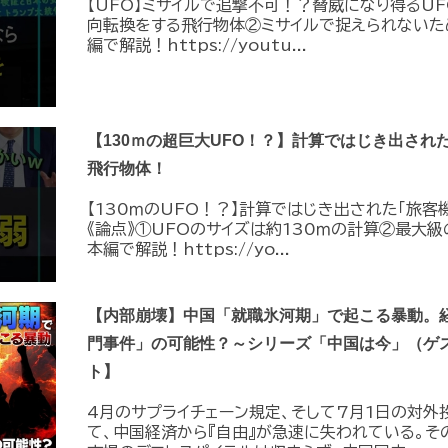
【UFO】ミサイルで追撃不可！？脅威になり得るUF
向転換をする飛行物体②ミサイルで捉えられないた
編で解説！https://youtu...
【130ｍの超巨大UFO！？】計算ではじき出され
飛行物体！
【130ｍのUFO！？】計算ではじき出された「旅客
《論点》①UFOのサイズは約130ｍの計算②最大級
本編で解説！https://yo...
【内部崩壊】中国「就職氷河期」で起こる暴動。
門事件」の可能性？～シリーズ「中国は今」（ゲ
ト】
4月のサプライチェーン規定、そして7月1日の対外
て、中国経済から『自由』が急速に失われている。そ