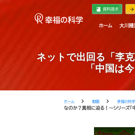
book
arrow_forward
資料請求
ホーム
大川隆
ネットで出回る「李克
「中国は今
chevron_right
chevron_right
ホーム
動画
幸福の科
なのか？真相に迫る！～シリーズ「中国