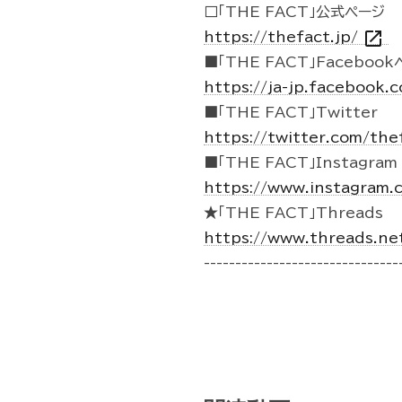
□「THE FACT」公式ページ
open_in_new
https://thefact.jp/
■「THE FACT」Faceboo
https://ja-jp.facebook
■「THE FACT」Twitter
https://twitter.com/the
■「THE FACT」Instagram
https://www.instagram.
★「THE FACT」Threads
https://www.threads.ne
-------------------------------