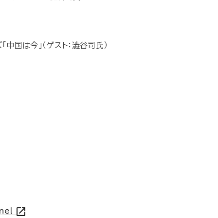
中国は今」（ゲスト：澁谷司氏）
open_in_new
nnel