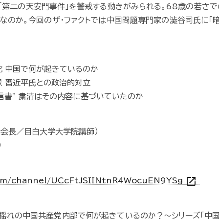
「第二の天安門事件」を警戒する動きがみられる。68歳の若さで
なのか。今回のザ・ファクトでは中国問題専門家の澁谷司氏に「
死 中国で何が起きているのか
景 習近平氏との政治的対立
予言書” 粛清はその内容に基づいていたのか
会会長／目白大学大学院講師）
）
open_in_new
com/channel/UCcFtJSIINtnR4WocuEN9YSg
揺れの中国共産党内部で何が起きているのか？～シリーズ「中国は今