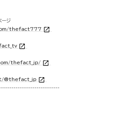
kページ
open_in_new
.com/thefact777
open_in_new
fact_tv
open_in_new
com/thefact_jp/
open_in_new
t/@thefact_jp
-----------------------------