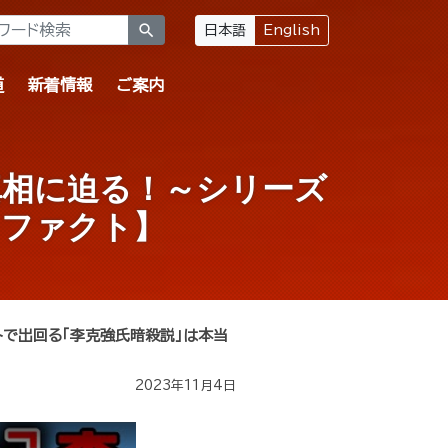
search
日本語
English
道
新着情報
ご案内
真相に迫る！～シリーズ
・ファクト】
トで出回る「李克強氏暗殺説」は本当
2023年11月4日