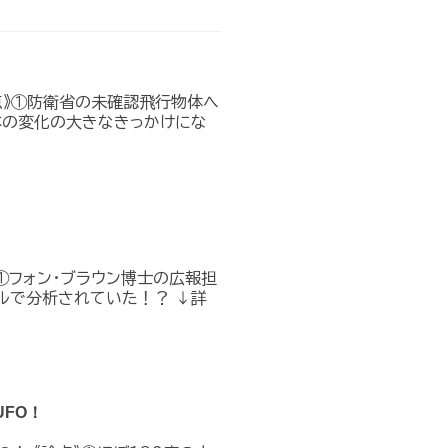
点》①防衛省の未確認飛行物体へ
本の変化の大きなきっかけにな
①フォン・ブラウン博士の広報担
ルで分析されていた！？ ↓詳
FO！