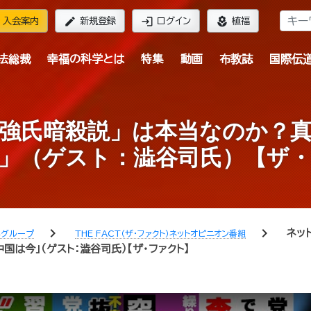
edit
login
local_florist
入会案内
新規登録
ログイン
植福
法総裁
幸福の科学とは
特集
動画
布教誌
国際伝
強氏暗殺説」は本当なのか？
」（ゲスト：澁谷司氏）【ザ
chevron_right
chevron_right
ネッ
学グループ
THE FACT（ザ・ファクト）ネットオピニオン番組
は今」（ゲスト：澁谷司氏）【ザ・ファクト】