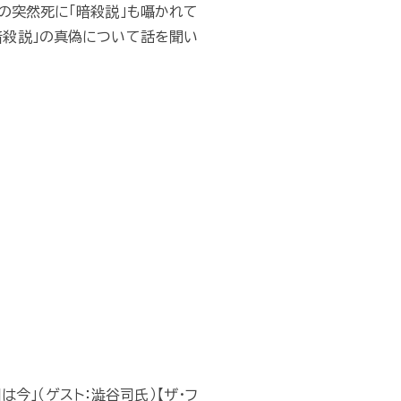
の突然死に「暗殺説」も囁かれて
暗殺説」の真偽について話を聞い
」（ゲスト：澁谷司氏）【ザ・フ