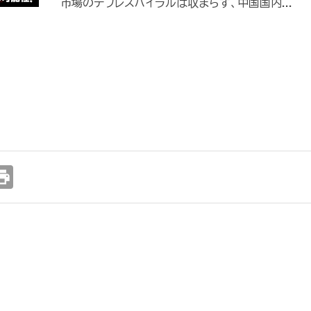
市場のデフレスパイラルは収まらず、中国国内...
int