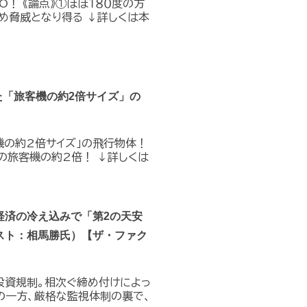
O！ 《論点》①ほぼ１８０度の方
め脅威となり得る ↓詳しくは本
た「旅客機の約2倍サイズ」の
機の約2倍サイズ」の飛行物体！
の旅客機の約2倍！ ↓詳しくは
経済の冷え込みで「第2の天安
スト：相馬勝氏）【ザ・ファク
投資規制。相次ぐ締め付けによっ
の一方、厳格な監視体制の裏で、