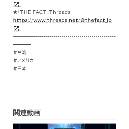
open_in_new
★「THE FACT」Threads
https://www.threads.net/@thefact_jp
open_in_new
---------------------------------------------------
---------
#台湾
#アメリカ
#日本
関連動画