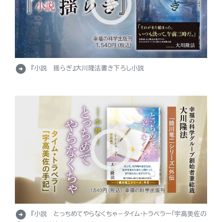
arrow_circle_right
『小説 揺らぎ』大川隆法書き下ろし小説
arrow_circle_right
『小説 とっちめてやらなくちゃ－タイム・トラベラー「宇高美佐の