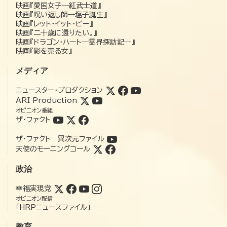
映画『愛国女子―紅武士道』
映画『呪い返し師—塩子誕生』
映画『レット・イット・ビー』
映画『二十歳に還りたい。』
映画『ドラゴン・ハート―霊界探訪記―』
映画『影を売る女』
メディア
ニュースター・プロダクション
ARI Production
オピニオン番組
ザ・ファクト
ザ・ファクト 異次元ファイル
天使のモーニングコール
政治
幸福実現党
オピニオン配信
「HRPニュースファイル」
教育