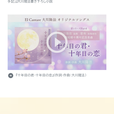
手記」』大川隆法書き下ろし小説
arrow_circle_right
『十年目の君・十年目の恋』（作詞・作曲：大川隆法）