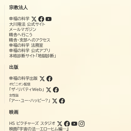
宗教法人
幸福の科学
大川隆法 公式サイト
メールマガジン
精舎へ行こう
精舎・支部へのアクセス
幸福の科学 法務室
幸福の科学 公式アプリ
本格診断サイト「地獄診断」
出版
幸福の科学出版
オピニオン配信
「ザ・リバティWeb」
女性誌
「アー・ユー・ハッピー?」
映画
HS ピクチャーズ スタジオ
映画『宇宙の法―エローヒム編―』