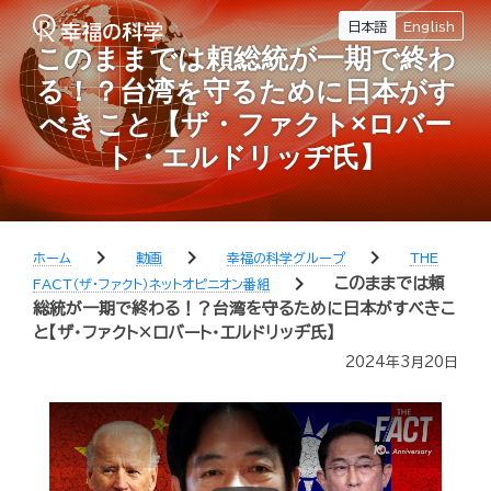
日本語
English
このままでは頼総統が一期で終わ
る！？台湾を守るために日本がす
べきこと【ザ・ファクト×ロバー
ト・エルドリッヂ氏】
chevron_right
chevron_right
chevron_right
ホーム
動画
幸福の科学グループ
THE
chevron_right
このままでは頼
FACT（ザ・ファクト）ネットオピニオン番組
総統が一期で終わる！？台湾を守るために日本がすべきこ
と【ザ・ファクト×ロバート・エルドリッヂ氏】
2024年3月20日