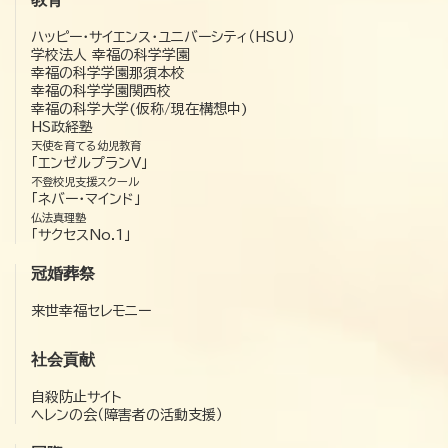
ハッピー・サイエンス・ユニバーシティ（HSU）
学校法人 幸福の科学学園
幸福の科学学園那須本校
幸福の科学学園関西校
幸福の科学大学(仮称/現在構想中)
HS政経塾
天使を育てる幼児教育
「エンゼルプランV」
不登校児支援スクール
「ネバー・マインド」
仏法真理塾
「サクセスNo.1」
冠婚葬祭
来世幸福セレモニー
社会貢献
自殺防止サイト
ヘレンの会（障害者の活動支援）