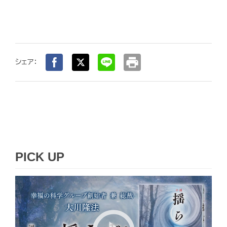
print
シェア：
PICK UP