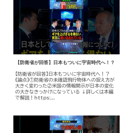
【防衛省が回答】日本もついに宇宙時代へ！？
【防衛省が回答】日本もついに宇宙時代へ！？
《論点》①防衛省の未確認飛行物体への捉え方が
大きく変わった②米国の情報開示が日本の変化
の大きなきっかけになっている ↓詳しくは本編
で解説！https:...