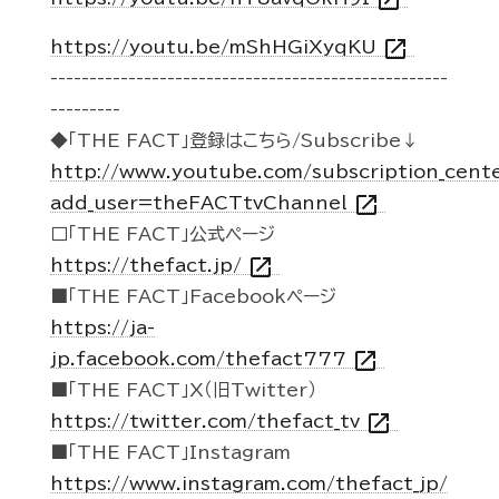
open_in_new
open_in_new
https://youtu.be/mShHGiXyqKU
---------------------------------------------------
---------
◆「THE FACT」登録はこちら/Subscribe↓
http://www.youtube.com/subscription_cent
open_in_new
add_user=theFACTtvChannel
□「THE FACT」公式ページ
open_in_new
https://thefact.jp/
■「THE FACT」Facebookページ
https://ja-
open_in_new
jp.facebook.com/thefact777
■「THE FACT」X（旧Twitter）
open_in_new
https://twitter.com/thefact_tv
■「THE FACT」Instagram
https://www.instagram.com/thefact_jp/