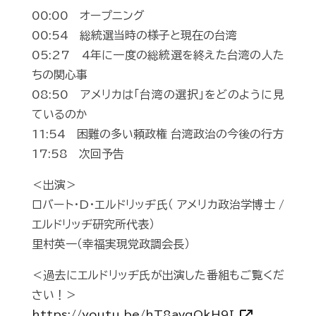
00:00 オープニング
00:54 総統選当時の様子と現在の台湾
05:27 4年に一度の総統選を終えた台湾の人た
ちの関心事
08:50 アメリカは「台湾の選択」をどのように見
ているのか
11:54 困難の多い頼政権 台湾政治の今後の行方
17:58 次回予告
＜出演＞
ロバート・D・エルドリッヂ氏（ アメリカ政治学博士 /
エルドリッヂ研究所代表）
里村英一（幸福実現党政調会長）
＜過去にエルドリッヂ氏が出演した番組もご覧くだ
さい！＞
https://youtu.be/hT8avqOkH9I