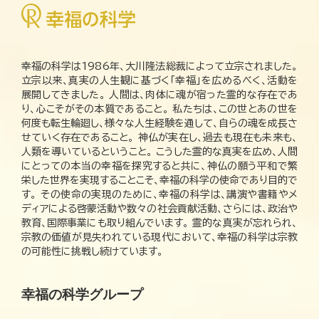
幸福の科学は1986年、大川隆法総裁によって立宗されました。
立宗以来、真実の人生観に基づく「幸福」を広めるべく、活動を
展開してきました。 人間は、肉体に魂が宿った霊的な存在であ
り、心こそがその本質であること。 私たちは、この世とあの世を
何度も転生輪廻し、様々な人生経験を通して、自らの魂を成長さ
せていく存在であること。 神仏が実在し、過去も現在も未来も、
人類を導いているということ。 こうした霊的な真実を広め、人間
にとっての本当の幸福を探究すると共に、神仏の願う平和で繁
栄した世界を実現することこそ、幸福の科学の使命であり目的で
す。 その使命の実現のために、幸福の科学は、講演や書籍やメ
ディアによる啓蒙活動や数々の社会貢献活動、さらには、政治や
教育、国際事業にも取り組んでいます。 霊的な真実が忘れられ、
宗教の価値が見失われている現代において、幸福の科学は宗教
の可能性に挑戦し続けています。
幸福の科学グループ