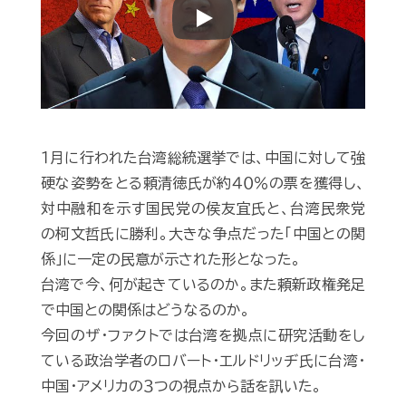
Play
１月に行われた台湾総統選挙では、中国に対して強
硬な姿勢をとる頼清徳氏が約４０％の票を獲得し、
対中融和を示す国民党の侯友宜氏と、台湾民衆党
の柯文哲氏に勝利。大きな争点だった「中国との関
係」に一定の民意が示された形となった。
台湾で今、何が起きているのか。また頼新政権発足
で中国との関係はどうなるのか。
今回のザ・ファクトでは台湾を拠点に研究活動をし
ている政治学者のロバート・エルドリッヂ氏に台湾・
中国・アメリカの３つの視点から話を訊いた。