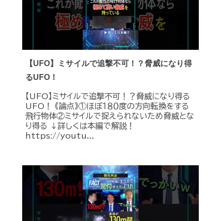
【UFO】ミサイルで追撃不可！？脅威になり得
るUFO！
【UFO】ミサイルで追撃不可！？脅威になり得る
UFO！ 《論点》①ほぼ１８０度の方向転換をする
飛行物体②ミサイルで捉えられないため脅威とな
り得る ↓詳しくは本編で解説！
https://youtu...