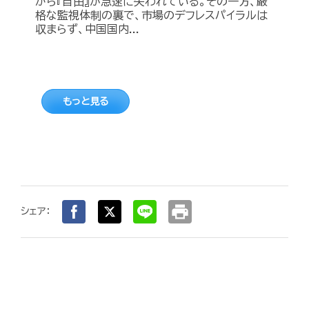
から『自由』が急速に失われている。その一方、厳
格な監視体制の裏で、市場のデフレスパイラルは
収まらず、中国国内...
もっと見る
print
シェア：