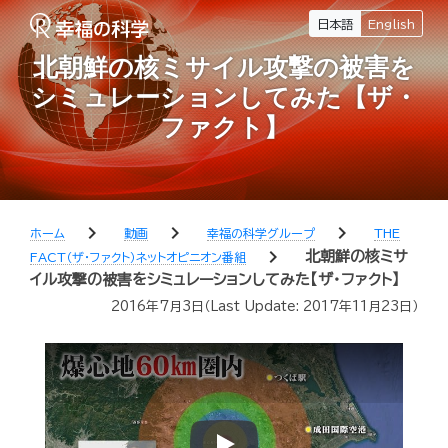
日本語
English
北朝鮮の核ミサイル攻撃の被害を
シミュレーションしてみた【ザ・
ファクト】
chevron_right
chevron_right
chevron_right
ホーム
動画
幸福の科学グループ
THE
chevron_right
北朝鮮の核ミサ
FACT（ザ・ファクト）ネットオピニオン番組
イル攻撃の被害をシミュレーションしてみた【ザ・ファクト】
2016年7月3日
（Last Update:
2017年11月23日
）