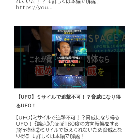
れていた！？ ↓詳しくは本編で解説！
https://you...
【UFO】ミサイルで追撃不可！？脅威になり得
るUFO！
【UFO】ミサイルで追撃不可！？脅威になり得る
UFO！ 《論点》①ほぼ１８０度の方向転換をする
飛行物体②ミサイルで捉えられないため脅威とな
り得る ↓詳しくは本編で解説！