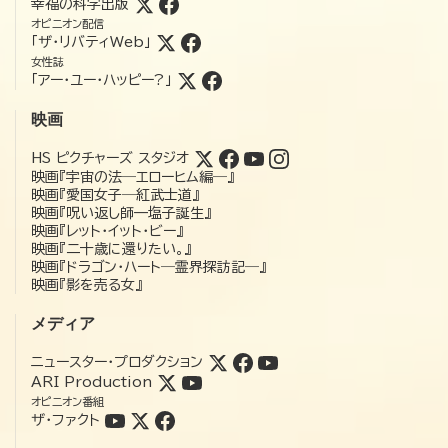
幸福の科学出版
オピニオン配信
「ザ・リバティWeb」
女性誌
「アー・ユー・ハッピー?」
映画
HS ピクチャーズ スタジオ
映画『宇宙の法―エローヒム編―』
映画『愛国女子―紅武士道』
映画『呪い返し師—塩子誕生』
映画『レット・イット・ビー』
映画『二十歳に還りたい。』
映画『ドラゴン・ハート―霊界探訪記―』
映画『影を売る女』
メディア
ニュースター・プロダクション
ARI Production
オピニオン番組
ザ・ファクト