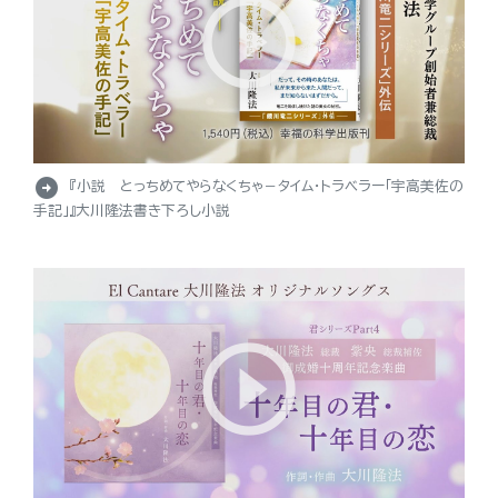
arrow_circle_right
『小説 とっちめてやらなくちゃ－タイム・トラベラー「宇高美佐の
手記」』大川隆法書き下ろし小説