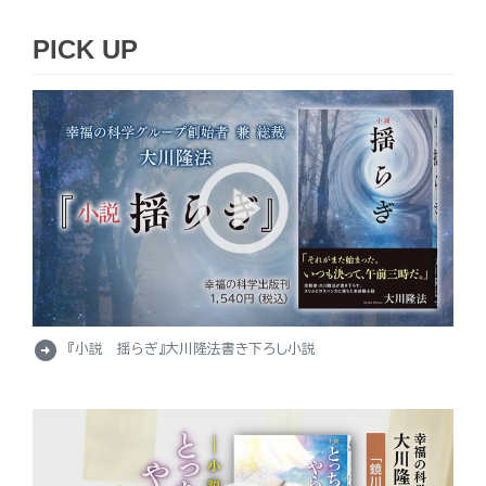
PICK UP
arrow_circle_right
『小説 揺らぎ』大川隆法書き下ろし小説