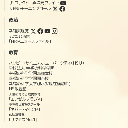
ザ・ファクト 異次元ファイル
天使のモーニングコール
政治
幸福実現党
オピニオン配信
「HRPニュースファイル」
教育
ハッピー・サイエンス・ユニバーシティ（HSU）
学校法人 幸福の科学学園
幸福の科学学園那須本校
幸福の科学学園関西校
幸福の科学大学(仮称/現在構想中)
HS政経塾
天使を育てる幼児教育
「エンゼルプランV」
不登校児支援スクール
「ネバー・マインド」
仏法真理塾
「サクセスNo.1」