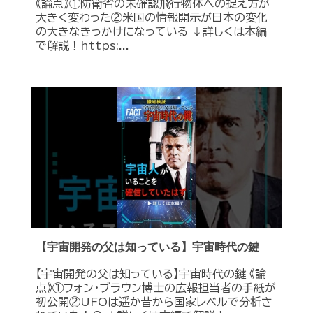
《論点》①防衛省の未確認飛行物体への捉え方が
大きく変わった②米国の情報開示が日本の変化
の大きなきっかけになっている ↓詳しくは本編
で解説！https:...
【宇宙開発の父は知っている】宇宙時代の鍵
【宇宙開発の父は知っている】宇宙時代の鍵 《論
点》①フォン・ブラウン博士の広報担当者の手紙が
初公開②UFOは遥か昔から国家レベルで分析さ