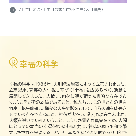
arrow_circle_right
『十年目の君・十年目の恋』（作詞・作曲：大川隆法）
幸福の科学は1986年、大川隆法総裁によって立宗されました。
立宗以来、真実の人生観に基づく「幸福」を広めるべく、活動を
展開してきました。 人間は、肉体に魂が宿った霊的な存在であ
り、心こそがその本質であること。 私たちは、この世とあの世を
何度も転生輪廻し、様々な人生経験を通して、自らの魂を成長さ
せていく存在であること。 神仏が実在し、過去も現在も未来も、
人類を導いているということ。 こうした霊的な真実を広め、人間
にとっての本当の幸福を探究すると共に、神仏の願う平和で繁
栄した世界を実現することこそ、幸福の科学の使命であり目的で