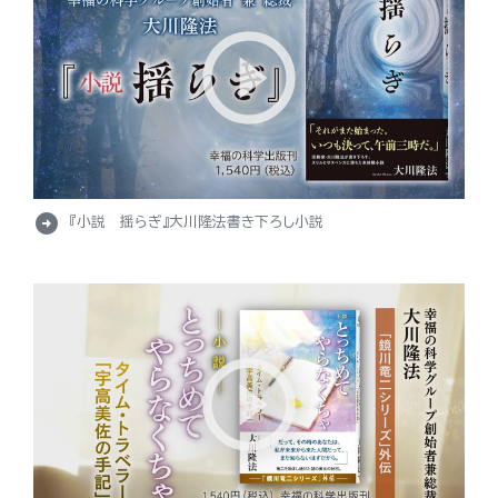
arrow_circle_right
『小説 揺らぎ』大川隆法書き下ろし小説