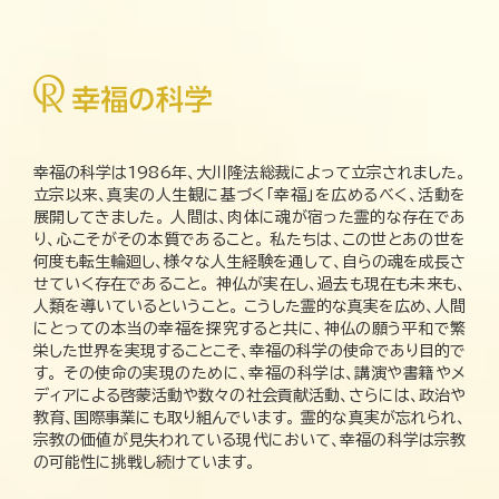
幸福の科学は1986年、大川隆法総裁によって立宗されました。
立宗以来、真実の人生観に基づく「幸福」を広めるべく、活動を
展開してきました。 人間は、肉体に魂が宿った霊的な存在であ
り、心こそがその本質であること。 私たちは、この世とあの世を
何度も転生輪廻し、様々な人生経験を通して、自らの魂を成長さ
せていく存在であること。 神仏が実在し、過去も現在も未来も、
人類を導いているということ。 こうした霊的な真実を広め、人間
にとっての本当の幸福を探究すると共に、神仏の願う平和で繁
栄した世界を実現することこそ、幸福の科学の使命であり目的で
す。 その使命の実現のために、幸福の科学は、講演や書籍やメ
ディアによる啓蒙活動や数々の社会貢献活動、さらには、政治や
教育、国際事業にも取り組んでいます。 霊的な真実が忘れられ、
宗教の価値が見失われている現代において、幸福の科学は宗教
の可能性に挑戦し続けています。