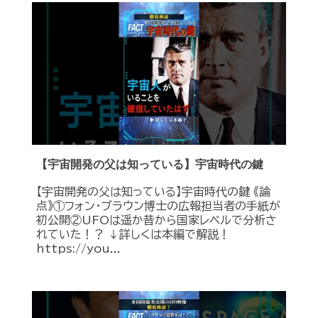
【宇宙開発の父は知っている】宇宙時代の鍵
【宇宙開発の父は知っている】宇宙時代の鍵 《論
点》①フォン・ブラウン博士の広報担当者の手紙が
初公開②UFOは遥か昔から国家レベルで分析さ
れていた！？ ↓詳しくは本編で解説！
https://you...