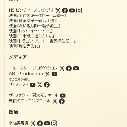
HS ピクチャーズ スタジオ
映画『宇宙の法―エローヒム編―』
映画『愛国女子―紅武士道』
映画『呪い返し師—塩子誕生』
映画『レット・イット・ビー』
映画『二十歳に還りたい。』
映画『ドラゴン・ハート―霊界探訪記―』
映画『影を売る女』
メディア
ニュースター・プロダクション
ARI Production
オピニオン番組
ザ・ファクト
ザ・ファクト 異次元ファイル
天使のモーニングコール
政治
幸福実現党