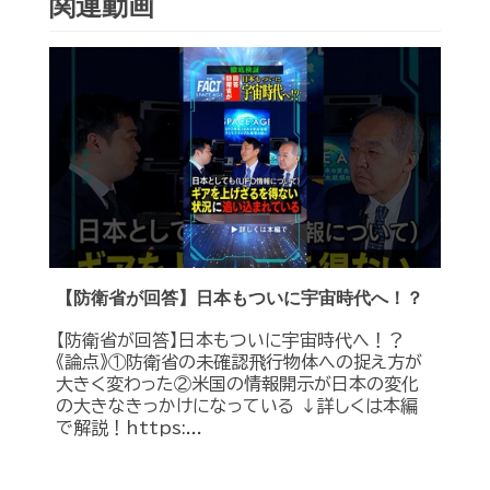
関連動画
【防衛省が回答】日本もついに宇宙時代へ！？
【防衛省が回答】日本もついに宇宙時代へ！？
《論点》①防衛省の未確認飛行物体への捉え方が
大きく変わった②米国の情報開示が日本の変化
の大きなきっかけになっている ↓詳しくは本編
で解説！https:...