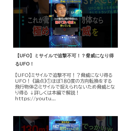
【UFO】ミサイルで追撃不可！？脅威になり得
るUFO！
【UFO】ミサイルで追撃不可！？脅威になり得る
UFO！ 《論点》①ほぼ１８０度の方向転換をする
飛行物体②ミサイルで捉えられないため脅威とな
り得る ↓詳しくは本編で解説！
https://youtu...