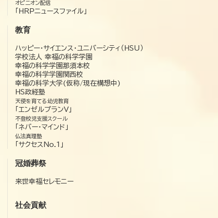
オピニオン配信
「HRPニュースファイル」
教育
ハッピー・サイエンス・ユニバーシティ（HSU）
学校法人 幸福の科学学園
幸福の科学学園那須本校
幸福の科学学園関西校
幸福の科学大学(仮称/現在構想中)
HS政経塾
天使を育てる幼児教育
「エンゼルプランV」
不登校児支援スクール
「ネバー・マインド」
仏法真理塾
「サクセスNo.1」
冠婚葬祭
来世幸福セレモニー
社会貢献