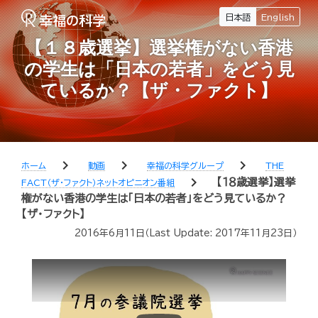
日本語
English
【１８歳選挙】選挙権がない香港
の学生は「日本の若者」をどう見
ているか？【ザ・ファクト】
chevron_right
chevron_right
chevron_right
ホーム
動画
幸福の科学グループ
THE
chevron_right
【１８歳選挙】選挙
FACT（ザ・ファクト）ネットオピニオン番組
権がない香港の学生は「日本の若者」をどう見ているか？
【ザ・ファクト】
2016年6月11日
（Last Update:
2017年11月23日
）