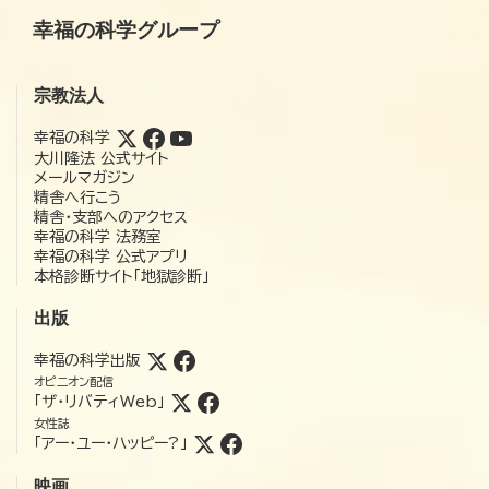
幸福の科学グループ
宗教法人
幸福の科学
大川隆法 公式サイト
メールマガジン
精舎へ行こう
精舎・支部へのアクセス
幸福の科学 法務室
幸福の科学 公式アプリ
本格診断サイト「地獄診断」
出版
幸福の科学出版
オピニオン配信
「ザ・リバティWeb」
女性誌
「アー・ユー・ハッピー?」
映画