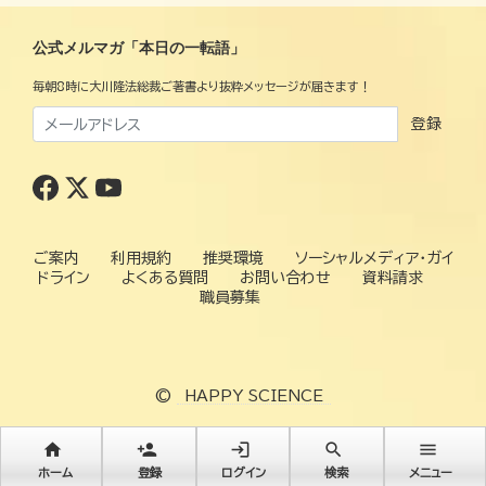
公式メルマガ「本日の一転語」
毎朝8時に大川隆法総裁ご著書より抜粋メッセージが届きます！
登録
ご案内
利用規約
推奨環境
ソーシャルメディア・ガイ
ドライン
よくある質問
お問い合わせ
資料請求
職員募集
©
HAPPY SCIENCE
home
person_add
login
search
menu
ホーム
登録
ログイン
検索
メニュー