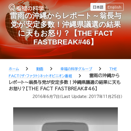
日本語
English
雷雨の沖縄からレポート～翁長与
党が安定多数！沖縄県議選の結果
に天もお怒り？【THE FACT
FASTBREAK#46】
chevron_right
chevron_right
chevron_right
ホーム
動画
幸福の科学グループ
THE
chevron_right
雷雨の沖縄から
FACT（ザ・ファクト）ネットオピニオン番組
レポート～翁長与党が安定多数！沖縄県議選の結果に天も
お怒り？【THE FACT FASTBREAK#46】
2016年6月7日
（Last Update:
2017年11月25日
）