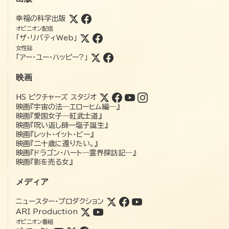
幸福の科学出版
オピニオン配信
「ザ・リバティWeb」
女性誌
「アー・ユー・ハッピー?」
映画
HS ピクチャーズ スタジオ
映画『宇宙の法―エローヒム編―』
映画『愛国女子―紅武士道』
映画『呪い返し師—塩子誕生』
映画『レット・イット・ビー』
映画『二十歳に還りたい。』
映画『ドラゴン・ハート―霊界探訪記―』
映画『影を売る女』
メディア
ニュースター・プロダクション
ARI Production
オピニオン番組