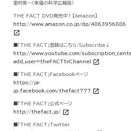
里村英一（幸福の科学広報局）
THE FACT DVD発売中！【Amazon】
http://www.amazon.co.jp/dp/4863956886
open_in_new
■「THE FACT」登録はこちら/Subscribe↓
http://www.youtube.com/subscription_cent
open_in_new
add_user=theFACTtvChannel
■「THE FACT」Facebookページ
https://ja-
open_in_new
jp.facebook.com/thefact777
■「THE FACT」公式ページ
open_in_new
http://thefact.jp/
■「THE FACT」Twitter