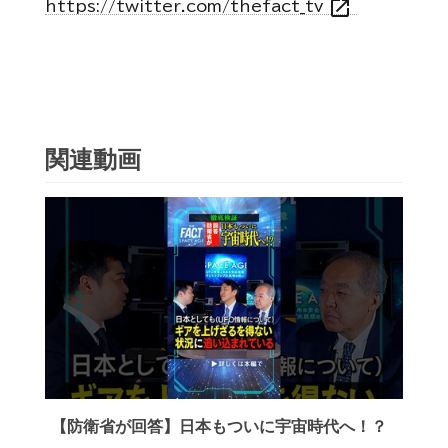
open_in_new
https://twitter.com/thefact_tv
関連動画
【防衛省が回答】日本もついに宇宙時代へ！？