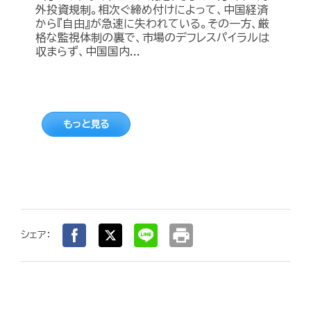
外投資規制。相次ぐ締め付けによって、中国経済
から『自由』が急速に失われている。その一方、厳
格な監視体制の裏で、市場のデフレスパイラルは
収まらず、中国国内...
もっと見る
print
シェア：