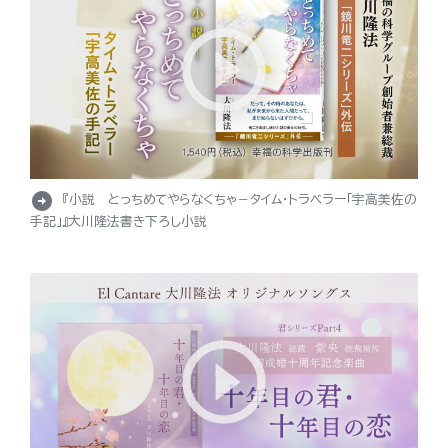
arrow_circle_right
『小説 とっちめてやらなくちゃ－タイム・トラベラー「宇高美佐の
手記」』大川隆法書き下ろし小説