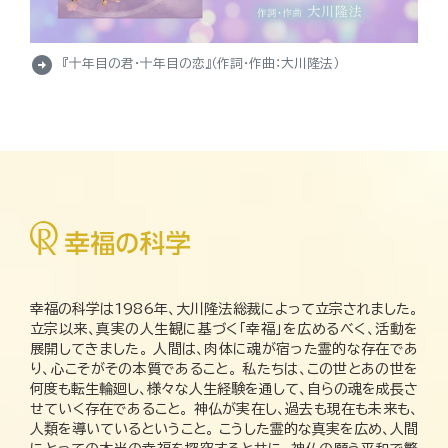
arrow_circle_right
『十年目の君・十年目の恋』（作詞・作曲：大川隆法）
幸福の科学は1986年、大川隆法総裁によって立宗されました。
立宗以来、真実の人生観に基づく「幸福」を広めるべく、活動を
展開してきました。 人間は、肉体に魂が宿った霊的な存在であ
り、心こそがその本質であること。 私たちは、この世とあの世を
何度も転生輪廻し、様々な人生経験を通して、自らの魂を成長さ
せていく存在であること。 神仏が実在し、過去も現在も未来も、
人類を導いているということ。 こうした霊的な真実を広め、人間