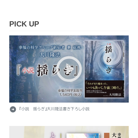
PICK UP
arrow_circle_right
『小説 揺らぎ』大川隆法書き下ろし小説