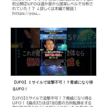
初公開②UFOは遥か昔から国家レベルで分析さ
れていた！？ ↓詳しくは本編で解説！
https://you...
【UFO】ミサイルで追撃不可！？脅威になり得
るUFO！
【UFO】ミサイルで追撃不可！？脅威になり得る
UFO！ 《論点》①ほぼ１８０度の方向転換をする