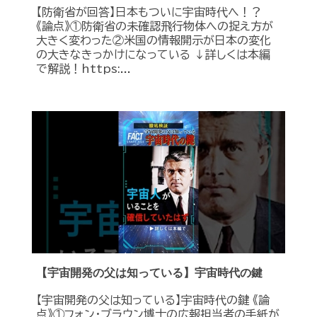
【防衛省が回答】日本もついに宇宙時代へ！？
《論点》①防衛省の未確認飛行物体への捉え方が
大きく変わった②米国の情報開示が日本の変化
の大きなきっかけになっている ↓詳しくは本編
で解説！https:...
【宇宙開発の父は知っている】宇宙時代の鍵
【宇宙開発の父は知っている】宇宙時代の鍵 《論
点》①フォン・ブラウン博士の広報担当者の手紙が