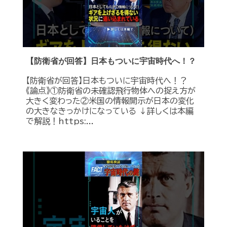
【防衛省が回答】日本もついに宇宙時代へ！？
【防衛省が回答】日本もついに宇宙時代へ！？
《論点》①防衛省の未確認飛行物体への捉え方が
大きく変わった②米国の情報開示が日本の変化
の大きなきっかけになっている ↓詳しくは本編
で解説！https:...