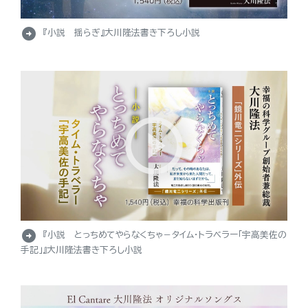
arrow_circle_right
『小説 揺らぎ』大川隆法書き下ろし小説
arrow_circle_right
『小説 とっちめてやらなくちゃ－タイム・トラベラー「宇高美佐の
手記」』大川隆法書き下ろし小説