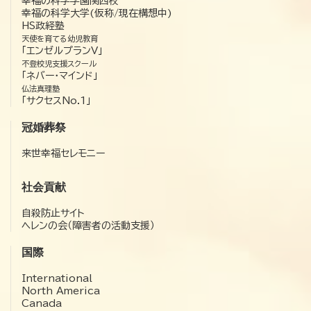
幸福の科学学園関西校
幸福の科学大学(仮称/現在構想中)
HS政経塾
天使を育てる幼児教育
「エンゼルプランV」
不登校児支援スクール
「ネバー・マインド」
仏法真理塾
「サクセスNo.1」
冠婚葬祭
来世幸福セレモニー
社会貢献
自殺防止サイト
ヘレンの会（障害者の活動支援）
国際
International
North America
Canada