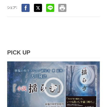
print
シェア：
PICK UP