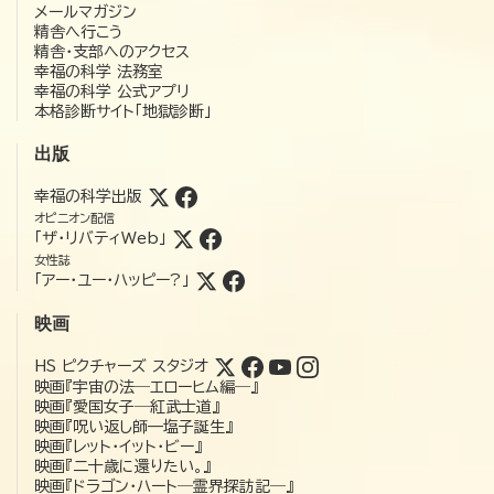
メールマガジン
精舎へ行こう
精舎・支部へのアクセス
幸福の科学 法務室
幸福の科学 公式アプリ
本格診断サイト「地獄診断」
出版
幸福の科学出版
オピニオン配信
「ザ・リバティWeb」
女性誌
「アー・ユー・ハッピー?」
映画
HS ピクチャーズ スタジオ
映画『宇宙の法―エローヒム編―』
映画『愛国女子―紅武士道』
映画『呪い返し師—塩子誕生』
映画『レット・イット・ビー』
映画『二十歳に還りたい。』
映画『ドラゴン・ハート―霊界探訪記―』