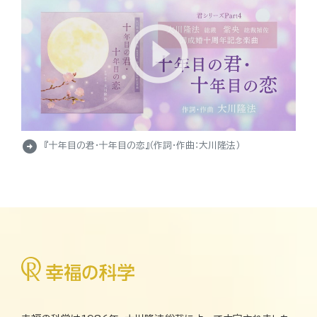
arrow_circle_right
『十年目の君・十年目の恋』（作詞・作曲：大川隆法）