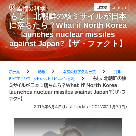
日本語
English
もし、北朝鮮の核ミサイルが日本
に落ちたら？What if North Korea
launches nuclear missiles
against Japan?【ザ・ファクト】
chevron_right
chevron_right
chevron_right
ホーム
動画
幸福の科学グループ
THE
chevron_right
もし、北朝鮮の核
FACT（ザ・ファクト）ネットオピニオン番組
ミサイルが日本に落ちたら？What if North Korea
launches nuclear missiles against Japan?【ザ・フ
ァクト】
2016年6月4日
（Last Update:
2017年11月30日
）