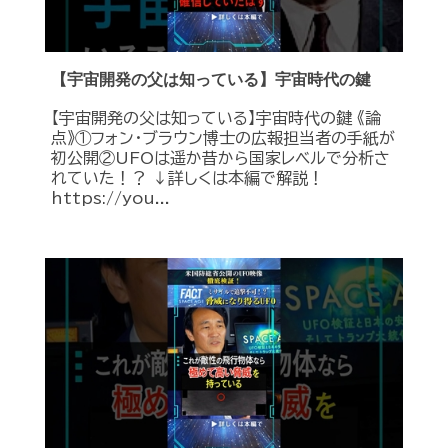
【宇宙開発の父は知っている】宇宙時代の鍵
【宇宙開発の父は知っている】宇宙時代の鍵 《論
点》①フォン・ブラウン博士の広報担当者の手紙が
初公開②UFOは遥か昔から国家レベルで分析さ
れていた！？ ↓詳しくは本編で解説！
https://you...