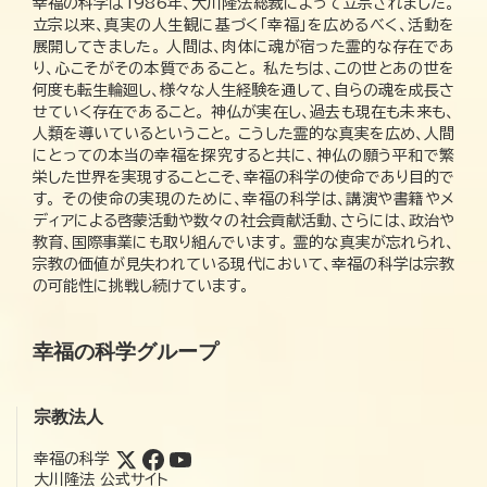
幸福の科学は1986年、大川隆法総裁によって立宗されました。
立宗以来、真実の人生観に基づく「幸福」を広めるべく、活動を
展開してきました。 人間は、肉体に魂が宿った霊的な存在であ
り、心こそがその本質であること。 私たちは、この世とあの世を
何度も転生輪廻し、様々な人生経験を通して、自らの魂を成長さ
せていく存在であること。 神仏が実在し、過去も現在も未来も、
人類を導いているということ。 こうした霊的な真実を広め、人間
にとっての本当の幸福を探究すると共に、神仏の願う平和で繁
栄した世界を実現することこそ、幸福の科学の使命であり目的で
す。 その使命の実現のために、幸福の科学は、講演や書籍やメ
ディアによる啓蒙活動や数々の社会貢献活動、さらには、政治や
教育、国際事業にも取り組んでいます。 霊的な真実が忘れられ、
宗教の価値が見失われている現代において、幸福の科学は宗教
の可能性に挑戦し続けています。
幸福の科学グループ
宗教法人
幸福の科学
大川隆法 公式サイト