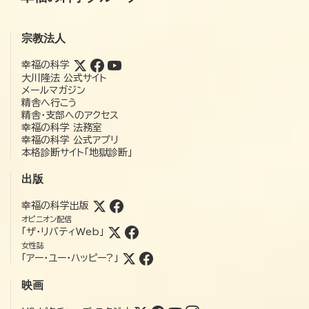
宗教法人
幸福の科学
大川隆法 公式サイト
メールマガジン
精舎へ行こう
精舎・支部へのアクセス
幸福の科学 法務室
幸福の科学 公式アプリ
本格診断サイト「地獄診断」
出版
幸福の科学出版
オピニオン配信
「ザ・リバティWeb」
女性誌
「アー・ユー・ハッピー?」
映画