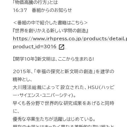
「物価高騰の行方」とは
16:37 番組からのお知らせ
＜番組の中で紹介した書籍はこちら＞
『世界を創りかえる新しい学問の創造』
https://www.irhpress.co.jp/products/detail
open_in_new
product_id=3016
【開学10年】新文明は、ここから生まれる!
2015年、「幸福の探究と新文明の創造」を建学の
精神とし、
大川隆法総裁によって設立された、HSU(ハッピ
ー・サイエンス・ユニバーシティ)。
早くも各分野で世界的な研究成果をあげると同時
に、
優秀な卒業生たちが活躍しはじめている。