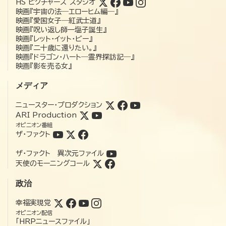
HS ピクチャーズ スタジオ
映画『宇宙の法―エローヒム編―』
映画『愛国女子―紅武士道』
映画『呪い返し師—塩子誕生』
映画『レット・イット・ビー』
映画『二十歳に還りたい。』
映画『ドラゴン・ハート―霊界探訪記―』
映画『影を売る女』
メディア
ニュースター・プロダクション
ARI Production
オピニオン番組
ザ・ファクト
ザ・ファクト 異次元ファイル
天使のモーニングコール
政治
幸福実現党
オピニオン配信
「HRPニュースファイル」