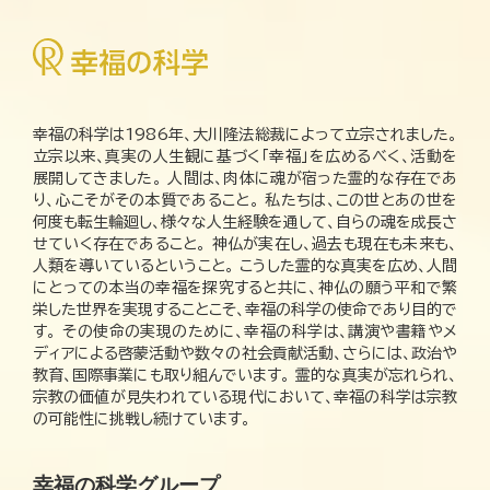
幸福の科学は1986年、大川隆法総裁によって立宗されました。
立宗以来、真実の人生観に基づく「幸福」を広めるべく、活動を
展開してきました。 人間は、肉体に魂が宿った霊的な存在であ
り、心こそがその本質であること。 私たちは、この世とあの世を
何度も転生輪廻し、様々な人生経験を通して、自らの魂を成長さ
せていく存在であること。 神仏が実在し、過去も現在も未来も、
人類を導いているということ。 こうした霊的な真実を広め、人間
にとっての本当の幸福を探究すると共に、神仏の願う平和で繁
栄した世界を実現することこそ、幸福の科学の使命であり目的で
す。 その使命の実現のために、幸福の科学は、講演や書籍やメ
ディアによる啓蒙活動や数々の社会貢献活動、さらには、政治や
教育、国際事業にも取り組んでいます。 霊的な真実が忘れられ、
宗教の価値が見失われている現代において、幸福の科学は宗教
の可能性に挑戦し続けています。
幸福の科学グループ