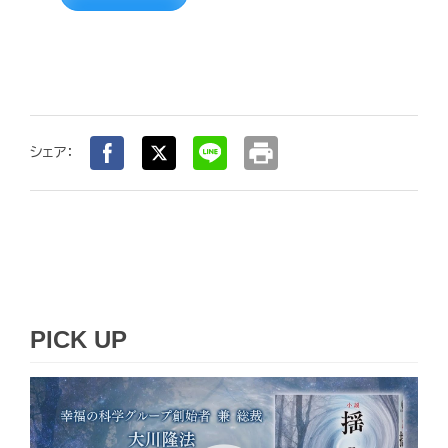
print
シェア：
PICK UP