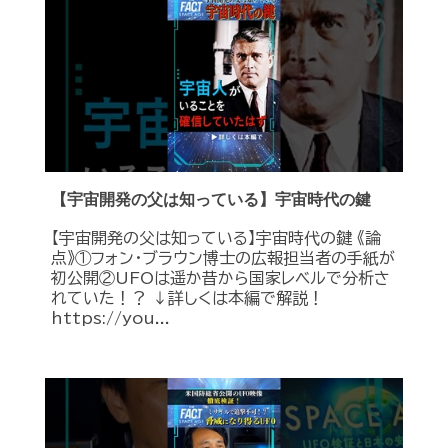
【宇宙開発の父は知っている】宇宙時代の鍵
【宇宙開発の父は知っている】宇宙時代の鍵 《論
点》①フォン・ブラウン博士の広報担当者の手紙が
初公開②UFOは遥か昔から国家レベルで分析さ
れていた！？ ↓詳しくは本編で解説！
https://you...