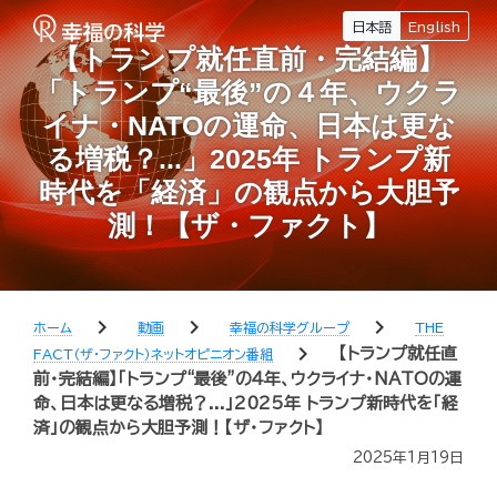
日本語
English
【トランプ就任直前・完結編】
「トランプ“最後”の４年、ウクラ
イナ・NATOの運命、日本は更な
る増税？...」2025年 トランプ新
時代を「経済」の観点から大胆予
測！【ザ・ファクト】
chevron_right
chevron_right
chevron_right
ホーム
動画
幸福の科学グループ
THE
chevron_right
【トランプ就任直
FACT（ザ・ファクト）ネットオピニオン番組
前・完結編】「トランプ“最後”の４年、ウクライナ・NATOの運
命、日本は更なる増税？...」2025年 トランプ新時代を「経
済」の観点から大胆予測！【ザ・ファクト】
2025年1月19日