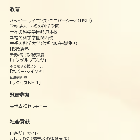
教育
ハッピー・サイエンス・ユニバーシティ（HSU）
学校法人 幸福の科学学園
幸福の科学学園那須本校
幸福の科学学園関西校
幸福の科学大学(仮称/現在構想中)
HS政経塾
天使を育てる幼児教育
「エンゼルプランV」
不登校児支援スクール
「ネバー・マインド」
仏法真理塾
「サクセスNo.1」
冠婚葬祭
来世幸福セレモニー
社会貢献
自殺防止サイト
ヘレンの会（障害者の活動支援）