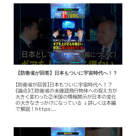
【防衛省が回答】日本もついに宇宙時代へ！？
【防衛省が回答】日本もついに宇宙時代へ！？
《論点》①防衛省の未確認飛行物体への捉え方が
大きく変わった②米国の情報開示が日本の変化
の大きなきっかけになっている ↓詳しくは本編
で解説！https:...