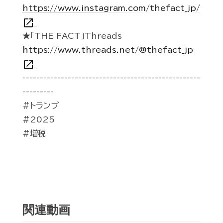
https://www.instagram.com/thefact_jp/
open_in_new
★「THE FACT」Threads
https://www.threads.net/@thefact_jp
open_in_new
---------------------------------------------------
---------
#トランプ
#2025
#増税
関連動画