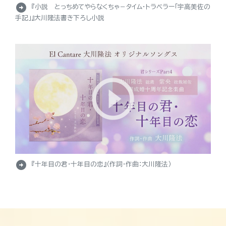
arrow_circle_right
『小説 とっちめてやらなくちゃ－タイム・トラベラー「宇高美佐の
手記」』大川隆法書き下ろし小説
arrow_circle_right
『十年目の君・十年目の恋』（作詞・作曲：大川隆法）