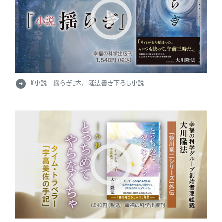
arrow_circle_right
『小説 揺らぎ』大川隆法書き下ろし小説