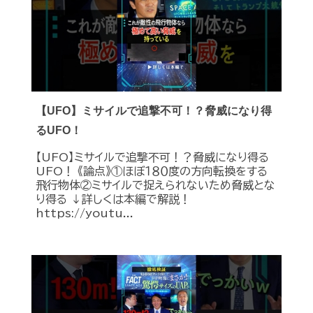
【UFO】ミサイルで追撃不可！？脅威になり得
るUFO！
【UFO】ミサイルで追撃不可！？脅威になり得る
UFO！ 《論点》①ほぼ１８０度の方向転換をする
飛行物体②ミサイルで捉えられないため脅威とな
り得る ↓詳しくは本編で解説！
https://youtu...