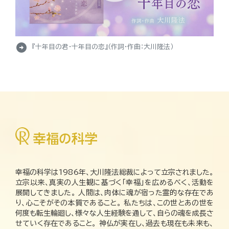
arrow_circle_right
『十年目の君・十年目の恋』（作詞・作曲：大川隆法）
幸福の科学は1986年、大川隆法総裁によって立宗されました。
立宗以来、真実の人生観に基づく「幸福」を広めるべく、活動を
展開してきました。 人間は、肉体に魂が宿った霊的な存在であ
り、心こそがその本質であること。 私たちは、この世とあの世を
何度も転生輪廻し、様々な人生経験を通して、自らの魂を成長さ
せていく存在であること。 神仏が実在し、過去も現在も未来も、