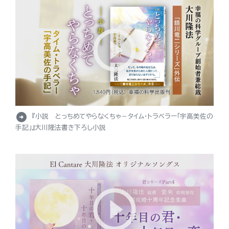
arrow_circle_right
『小説 とっちめてやらなくちゃ－タイム・トラベラー「宇高美佐の
手記」』大川隆法書き下ろし小説