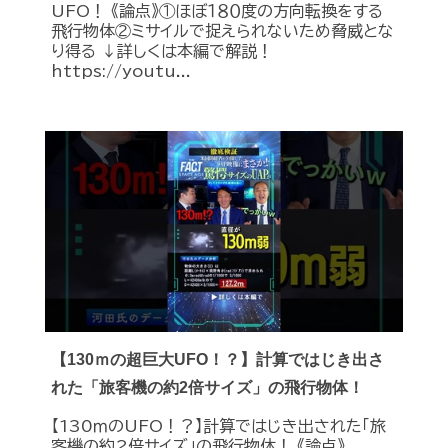
UFO！ 《論点》①ほぼ１８０度の方向転換をする
飛行物体②ミサイルで捉えられないため脅威とな
り得る ↓詳しくは本編で解説！
https://youtu...
【130ｍの超巨大UFO！？】計算ではじき出さ
れた「旅客機の約2倍サイズ」の飛行物体！
【130ｍのUFO！？】計算ではじき出された「旅
客機の約2倍サイズ」の飛行物体！ 《論点》