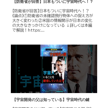
【防衛省が回答】日本もついに宇宙時代へ！？
【防衛省が回答】日本もついに宇宙時代へ！？
《論点》①防衛省の未確認飛行物体への捉え方が
大きく変わった②米国の情報開示が日本の変化
の大きなきっかけになっている ↓詳しくは本編
で解説！https:...
【宇宙開発の父は知っている】宇宙時代の鍵