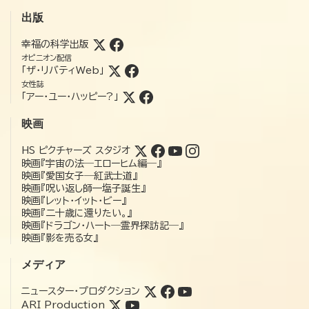
出版
幸福の科学出版
オピニオン配信
「ザ・リバティWeb」
女性誌
「アー・ユー・ハッピー?」
映画
HS ピクチャーズ スタジオ
映画『宇宙の法―エローヒム編―』
映画『愛国女子―紅武士道』
映画『呪い返し師—塩子誕生』
映画『レット・イット・ビー』
映画『二十歳に還りたい。』
映画『ドラゴン・ハート―霊界探訪記―』
映画『影を売る女』
メディア
ニュースター・プロダクション
ARI Production