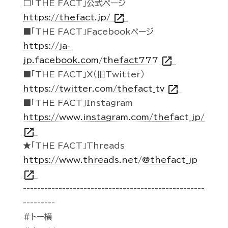
□「THE FACT」公式ページ
open_in_new
https://thefact.jp/
■「THE FACT」Facebookページ
https://ja-
open_in_new
jp.facebook.com/thefact777
■「THE FACT」X（旧Twitter）
open_in_new
https://twitter.com/thefact_tv
■「THE FACT」Instagram
https://www.instagram.com/thefact_jp/
open_in_new
★「THE FACT」Threads
https://www.threads.net/@thefact_jp
open_in_new
---------------------------------------------------
---------
#トー横