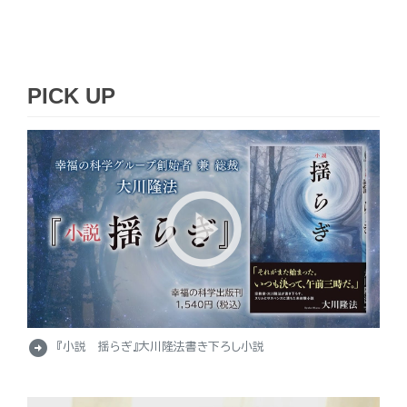
PICK UP
arrow_circle_right
『小説 揺らぎ』大川隆法書き下ろし小説