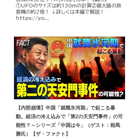
①UFOのサイズは約130ｍの計算②最大級の旅
客機の約2倍！ ↓詳しくは本編で解説！
https://yo...
【内部崩壊】中国「就職氷河期」で起こる暴
動。経済の冷え込みで「第2の天安門事件」の可
能性？～シリーズ「中国は今」（ゲスト：相馬
勝氏）【ザ・ファクト】