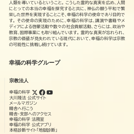
人類を導いているということ。 こうした霊的な真実を広め、人間
にとっての本当の幸福を探究すると共に、神仏の願う平和で繁
栄した世界を実現することこそ、幸福の科学の使命であり目的で
す。 その使命の実現のために、幸福の科学は、講演や書籍やメ
ディアによる啓蒙活動や数々の社会貢献活動、さらには、政治や
教育、国際事業にも取り組んでいます。 霊的な真実が忘れられ、
宗教の価値が見失われている現代において、幸福の科学は宗教
の可能性に挑戦し続けています。
幸福の科学グループ
宗教法人
幸福の科学
大川隆法 公式サイト
メールマガジン
精舎へ行こう
精舎・支部へのアクセス
幸福の科学 法務室
幸福の科学 公式アプリ
本格診断サイト「地獄診断」