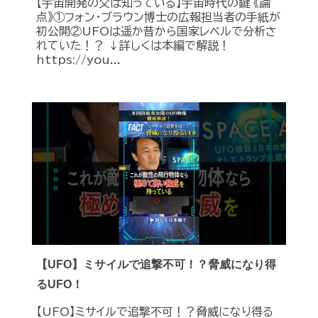
【宇宙開発の父は知っている】宇宙時代の鍵 《論
点》①フォン・ブラウン博士の広報担当者の手紙が
初公開②UFOは遥か昔から国家レベルで分析さ
れていた！？ ↓詳しくは本編で解説！
https://you...
【UFO】ミサイルで追撃不可！？脅威になり得
るUFO！
【UFO】ミサイルで追撃不可！？脅威になり得る