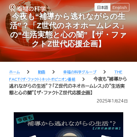
日本語
English
今夜も“補導から逃れながらの生
活”？「Z世代のネオホームレス」
の“生活実態と心の闇”【ザ・ファ
クトZ世代応援企画】
chevron_right
chevron_right
chevron_right
ホーム
動画
幸福の科学グループ
THE
chevron_right
今夜も“補導から
FACT（ザ・ファクト）ネットオピニオン番組
逃れながらの生活”？「Z世代のネオホームレス」の“生活実
態と心の闇”【ザ・ファクトZ世代応援企画】
2025年1月24日