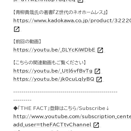
open_in_new
【青柳貴哉氏の著書『Z世代のネオホームレス』】
https://www.kadokawa.co.jp/product/322
open_in_new
【前回の動画】
open_in_new
https://youtu.be/_8LYcKiWDbE
【こちらの関連動画もご覧ください】
open_in_new
https://youtu.be/_Utl6vfBvTg
open_in_new
https://youtu.be/jk0cuLqlyBQ
---------------------------------------------------
---------
◆「THE FACT」登録はこちら/Subscribe↓
http://www.youtube.com/subscription_cent
open_in_new
add_user=theFACTtvChannel