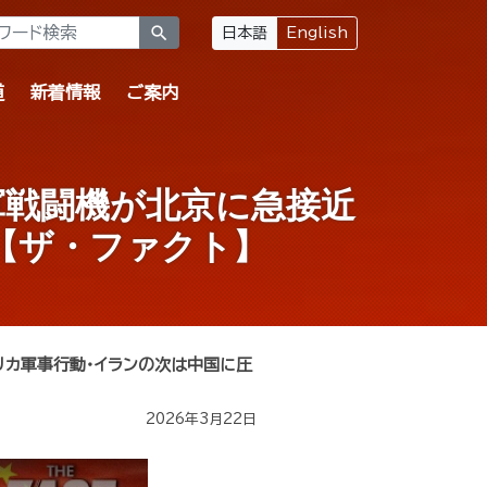
search
日本語
English
道
新着情報
ご案内
軍戦闘機が北京に急接近
【ザ・ファクト】
リカ軍事行動・イランの次は中国に圧
2026年3月22日