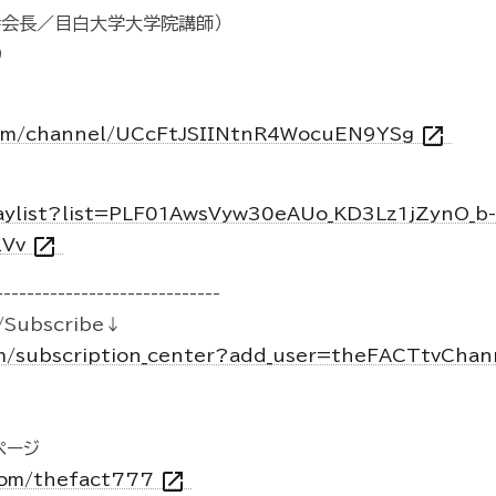
会会長／目白大学大学院講師）
）
open_in_new
com/channel/UCcFtJSIINtnR4WocuEN9YSg
laylist?list=PLF01AwsVyw30eAUo_KD3Lz1jZynO_b-
open_in_new
zVv
-----------------------------
Subscribe↓
m/subscription_center?add_user=theFACTtvCha
kページ
open_in_new
.com/thefact777