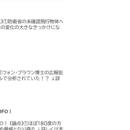
点》①防衛省の未確認飛行物体へ
本の変化の大きなきっかけにな
①フォン・ブラウン博士の広報担
ルで分析されていた！？ ↓詳
FO！
O！ 《論点》①ほぼ１８０度の方
め脅威となり得る ↓詳しくは本