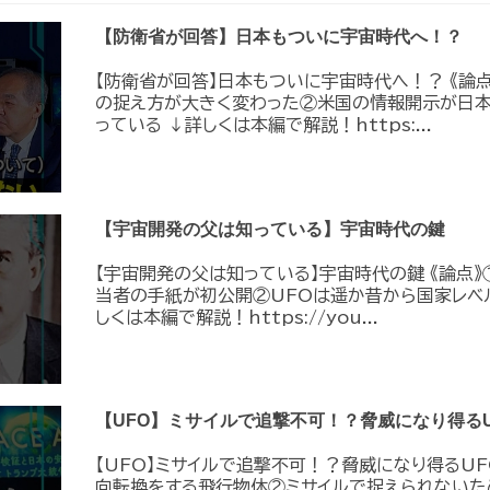
【防衛省が回答】日本もついに宇宙時代へ！？
【防衛省が回答】日本もついに宇宙時代へ！？ 《論
の捉え方が大きく変わった②米国の情報開示が日
っている ↓詳しくは本編で解説！https:...
【宇宙開発の父は知っている】宇宙時代の鍵
【宇宙開発の父は知っている】宇宙時代の鍵 《論点》
当者の手紙が初公開②UFOは遥か昔から国家レベ
しくは本編で解説！https://you...
【UFO】ミサイルで追撃不可！？脅威になり得るU
【UFO】ミサイルで追撃不可！？脅威になり得るUF
向転換をする飛行物体②ミサイルで捉えられないた