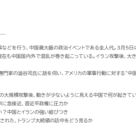
――
事などを行う、中国最大級の政治イベントである全人代。3月5日の
現在も中国国内外で混乱が巻き起こっている。イラン攻撃後、大
題専門家の澁谷司氏に話を伺い、アメリカの軍事行動に対する“中国
ンへの大規模攻撃後、動きが少ないように見える中国で何が起きて
北京に急接近、習近平政権に圧力か
ない？中国とイランの強い結びつき
表された、トランプ大統領の訪中をどう見るか