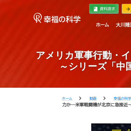
book
arrow_forward
資料請求
ホーム
大川隆
アメリカ軍事行動・イ
～シリーズ「中
chevron_right
chevron_right
ホーム
動画
幸福の科
力か―米軍戦闘機が北京に急接近～シ