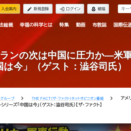
edit
login
local_florist
入会案内
新規登録
ログイン
植福
法総裁
幸福の科学とは
特集
動画
布教誌
国際伝
ランの次は中国に圧力か―米
国は今」（ゲスト：澁谷司氏）
chevron_right
chevron_right
アメ
学グループ
THE FACT（ザ・ファクト）ネットオピニオン番組
リーズ「中国は今」（ゲスト：澁谷司氏）【ザ・ファクト】