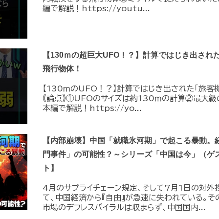
編で解説！https://youtu...
【130ｍの超巨大UFO！？】計算ではじき出され
飛行物体！
【130ｍのUFO！？】計算ではじき出された「旅客
《論点》①UFOのサイズは約130ｍの計算②最大級
本編で解説！https://yo...
【内部崩壊】中国「就職氷河期」で起こる暴動。
門事件」の可能性？～シリーズ「中国は今」（ゲ
ト】
4月のサプライチェーン規定、そして7月1日の対外
て、中国経済から『自由』が急速に失われている。そ
市場のデフレスパイラルは収まらず、中国国内...