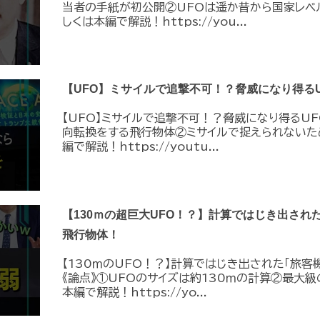
当者の手紙が初公開②UFOは遥か昔から国家レベ
しくは本編で解説！https://you...
【UFO】ミサイルで追撃不可！？脅威になり得るU
【UFO】ミサイルで追撃不可！？脅威になり得るUF
向転換をする飛行物体②ミサイルで捉えられないた
編で解説！https://youtu...
【130ｍの超巨大UFO！？】計算ではじき出され
飛行物体！
【130ｍのUFO！？】計算ではじき出された「旅客
《論点》①UFOのサイズは約130ｍの計算②最大級
本編で解説！https://yo...