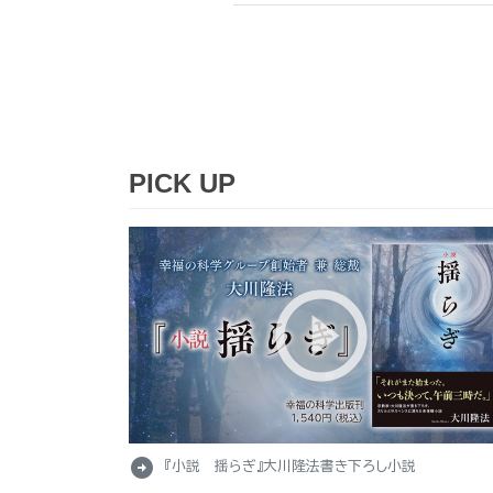
PICK UP
arrow_circle_right
『小説 揺らぎ』大川隆法書き下ろし小説