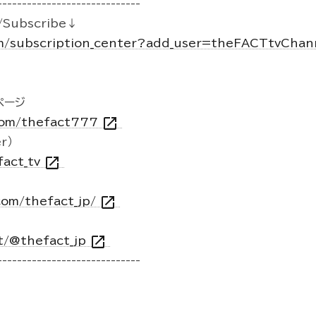
-----------------------------
Subscribe↓
m/subscription_center?add_user=theFACTtvCha
kページ
open_in_new
.com/thefact777
r）
open_in_new
fact_tv
open_in_new
com/thefact_jp/
open_in_new
t/@thefact_jp
-----------------------------