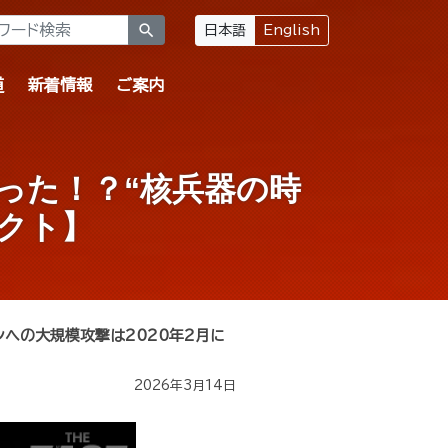
search
日本語
English
道
新着情報
ご案内
だった！？“核兵器の時
クト】
ンへの大規模攻撃は2020年2月に
2026年3月14日