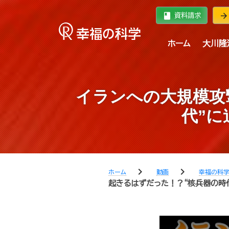
book
arrow_forward
資料請求
ホーム
大川隆
イランへの大規模攻撃
代”
chevron_right
chevron_right
ホーム
動画
幸福の科
起きるはずだった！？“核兵器の時代