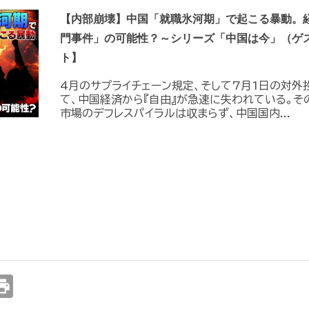
【内部崩壊】中国「就職氷河期」で起こる暴動。
門事件」の可能性？～シリーズ「中国は今」（ゲ
ト】
4月のサプライチェーン規定、そして7月1日の対外
て、中国経済から『自由』が急速に失われている。そ
市場のデフレスパイラルは収まらず、中国国内...
int