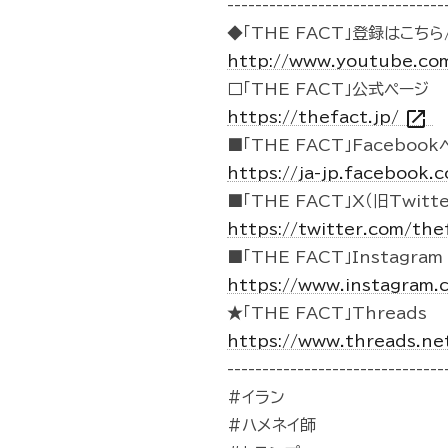
-------------------------------
◆「THE FACT」登録はこちら/
http://www.youtube.co
□「THE FACT」公式ページ
open_in_new
https://thefact.jp/
■「THE FACT」Faceboo
https://ja-jp.facebook
■「THE FACT」X（旧Twitte
https://twitter.com/the
■「THE FACT」Instagram
https://www.instagram.
★「THE FACT」Threads
https://www.threads.ne
-------------------------------
#イラン
#ハメネイ師