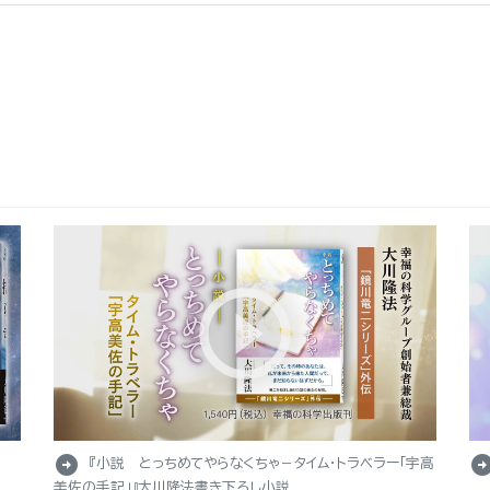
arrow_circle_right
arrow_circle_r
『小説 とっちめてやらなくちゃ－タイム・トラベラー「宇高
美佐の手記」』大川隆法書き下ろし小説