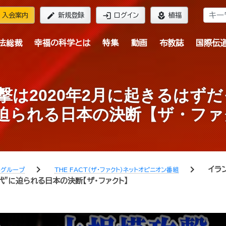
edit
login
local_florist
入会案内
新規登録
ログイン
植福
法総裁
幸福の科学とは
特集
動画
布教誌
国際伝
は2020年2月に起きるはず
に迫られる日本の決断【ザ・ファ
chevron_right
chevron_right
イラ
学グループ
THE FACT（ザ・ファクト）ネットオピニオン番組
”に迫られる日本の決断【ザ・ファクト】