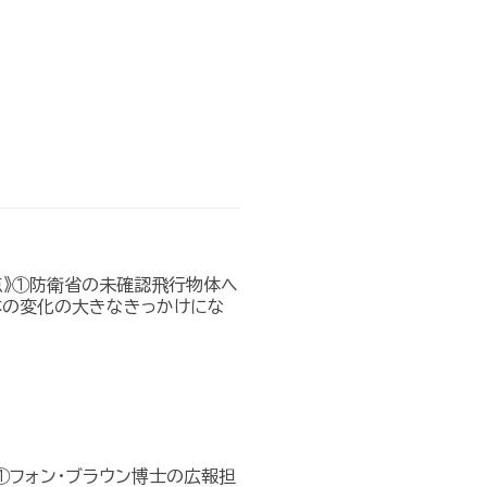
点》①防衛省の未確認飛行物体へ
本の変化の大きなきっかけにな
①フォン・ブラウン博士の広報担