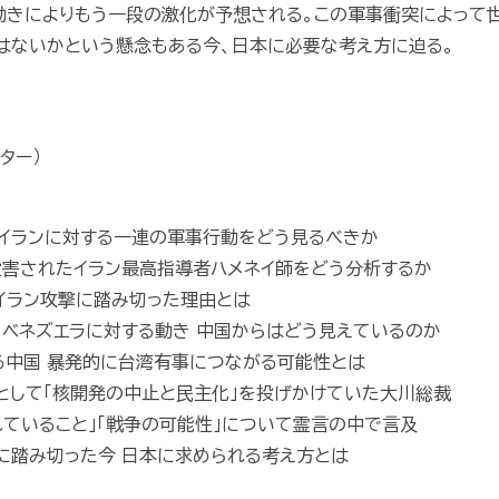
動きによりもう一段の激化が予想される。この軍事衝突によって
はないかという懸念もある今、日本に必要な考え方に迫る。
ター）
の イランに対する一連の軍事行動をどう見るべきか
て殺害されたイラン最高指導者ハメネイ師をどう分析するか
がイラン攻撃に踏み切った理由とは
ン・ベネズエラに対する動き 中国からはどう見えているのか
れる中国 暴発的に台湾有事につながる可能性とは
ジとして「核開発の中止と民主化」を投げかけていた大川総裁
られていること」「戦争の可能性」について霊言の中で言及
撃に踏み切った今 日本に求められる考え方とは