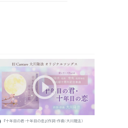
ight
『十年目の君・十年目の恋』（作詞・作曲：大川隆法）