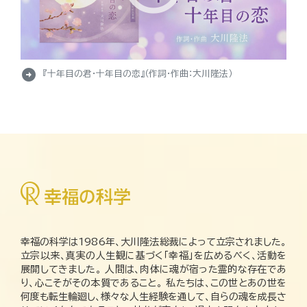
arrow_circle_right
『十年目の君・十年目の恋』（作詞・作曲：大川隆法）
幸福の科学は1986年、大川隆法総裁によって立宗されました。
立宗以来、真実の人生観に基づく「幸福」を広めるべく、活動を
展開してきました。 人間は、肉体に魂が宿った霊的な存在であ
り、心こそがその本質であること。 私たちは、この世とあの世を
何度も転生輪廻し、様々な人生経験を通して、自らの魂を成長さ