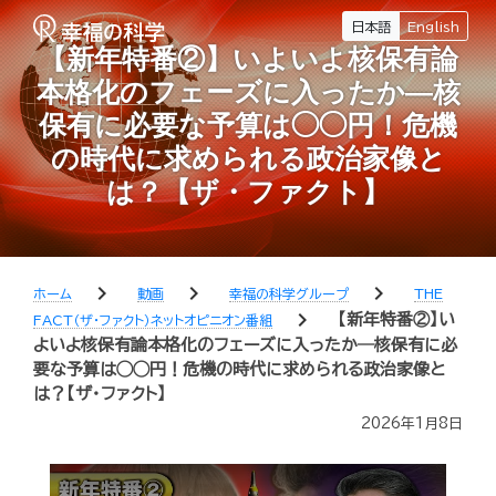
日本語
English
【新年特番②】いよいよ核保有論
本格化のフェーズに入ったか―核
保有に必要な予算は◯◯円！危機
の時代に求められる政治家像と
は？【ザ・ファクト】
chevron_right
chevron_right
chevron_right
ホーム
動画
幸福の科学グループ
THE
chevron_right
【新年特番②】い
FACT（ザ・ファクト）ネットオピニオン番組
よいよ核保有論本格化のフェーズに入ったか―核保有に必
要な予算は◯◯円！危機の時代に求められる政治家像と
は？【ザ・ファクト】
2026年1月8日