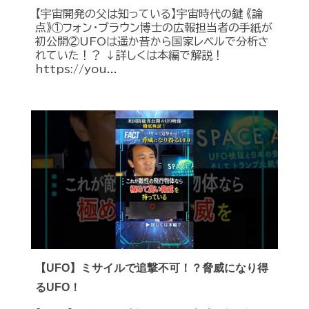
【宇宙開発の父は知っている】宇宙時代の鍵 《論
点》①フォン・ブラウン博士の広報担当者の手紙が
初公開②UFOは遥か昔から国家レベルで分析さ
れていた！？ ↓詳しくは本編で解説！
https://you...
【UFO】ミサイルで追撃不可！？脅威になり得
るUFO！