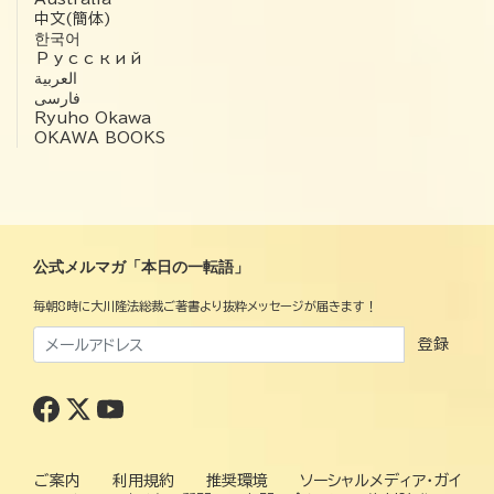
中文(簡体)
한국어
Русский
العربية‏
فارسی
Ryuho Okawa
OKAWA BOOKS
公式メルマガ「本日の一転語」
毎朝8時に大川隆法総裁ご著書より抜粋メッセージが届きます！
登録
ご案内
利用規約
推奨環境
ソーシャルメディア・ガイ