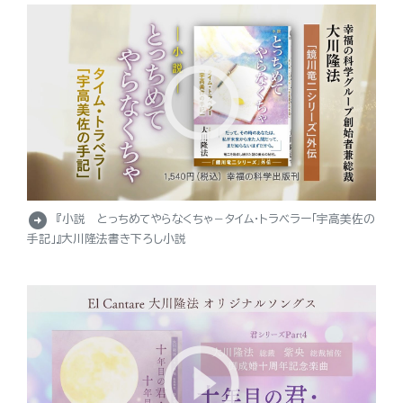
arrow_circle_right
『小説 とっちめてやらなくちゃ－タイム・トラベラー「宇高美佐の
手記」』大川隆法書き下ろし小説