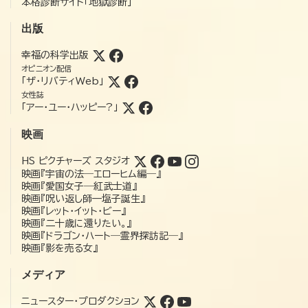
本格診断サイト「地獄診断」
出版
幸福の科学出版
オピニオン配信
「ザ・リバティWeb」
女性誌
「アー・ユー・ハッピー?」
映画
HS ピクチャーズ スタジオ
映画『宇宙の法―エローヒム編―』
映画『愛国女子―紅武士道』
映画『呪い返し師—塩子誕生』
映画『レット・イット・ビー』
映画『二十歳に還りたい。』
映画『ドラゴン・ハート―霊界探訪記―』
映画『影を売る女』
メディア
ニュースター・プロダクション