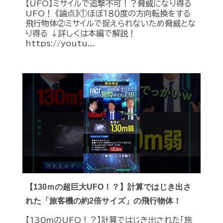
【UFO】ミサイルで追撃不可！？脅威になり得る
UFO！ 《論点》①ほぼ１８０度の方向転換をする
飛行物体②ミサイルで捉えられないため脅威とな
り得る ↓詳しくは本編で解説！
https://youtu...
【130ｍの超巨大UFO！？】計算ではじき出さ
れた「旅客機の約2倍サイズ」の飛行物体！
【130ｍのUFO！？】計算ではじき出された「旅