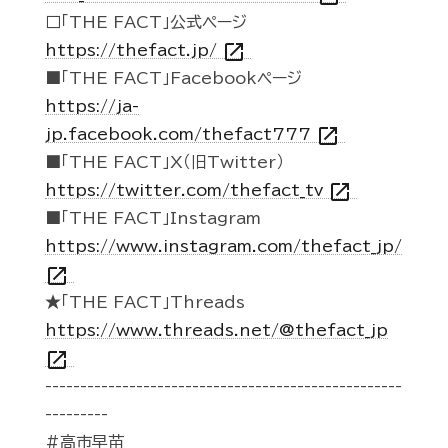
□「THE FACT」公式ページ
open_in_new
https://thefact.jp/
■「THE FACT」Facebookページ
https://ja-
open_in_new
jp.facebook.com/thefact777
■「THE FACT」X（旧Twitter）
open_in_new
https://twitter.com/thefact_tv
■「THE FACT」Instagram
https://www.instagram.com/thefact_jp/
open_in_new
★「THE FACT」Threads
https://www.threads.net/@thefact_jp
open_in_new
---------------------------------------------------
---------
#高市早苗