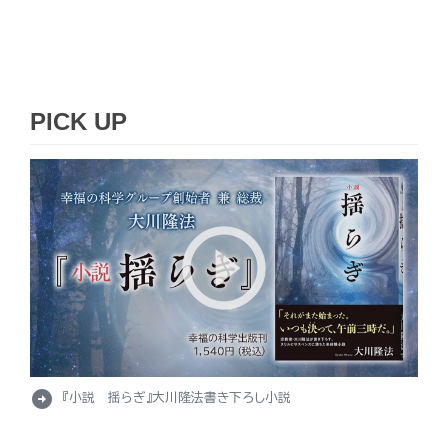
PICK UP
arrow_circle_right
『小説 揺らぎ』大川隆法書き下ろし小説