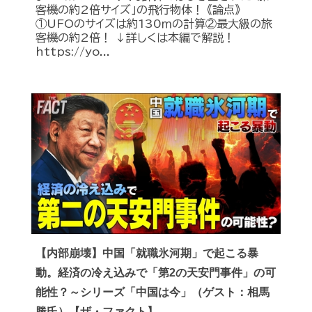
客機の約2倍サイズ」の飛行物体！ 《論点》
①UFOのサイズは約130ｍの計算②最大級の旅
客機の約2倍！ ↓詳しくは本編で解説！
https://yo...
【内部崩壊】中国「就職氷河期」で起こる暴
動。経済の冷え込みで「第2の天安門事件」の可
能性？～シリーズ「中国は今」（ゲスト：相馬
勝氏）【ザ・ファクト】