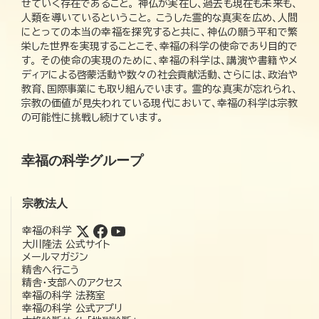
せていく存在であること。 神仏が実在し、過去も現在も未来も、
人類を導いているということ。 こうした霊的な真実を広め、人間
にとっての本当の幸福を探究すると共に、神仏の願う平和で繁
栄した世界を実現することこそ、幸福の科学の使命であり目的で
す。 その使命の実現のために、幸福の科学は、講演や書籍やメ
ディアによる啓蒙活動や数々の社会貢献活動、さらには、政治や
教育、国際事業にも取り組んでいます。 霊的な真実が忘れられ、
宗教の価値が見失われている現代において、幸福の科学は宗教
の可能性に挑戦し続けています。
幸福の科学グループ
宗教法人
幸福の科学
大川隆法 公式サイト
メールマガジン
精舎へ行こう
精舎・支部へのアクセス
幸福の科学 法務室
幸福の科学 公式アプリ