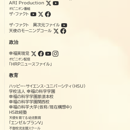
ARI Production
オピニオン番組
ザ・ファクト
ザ・ファクト 異次元ファイル
天使のモーニングコール
政治
幸福実現党
オピニオン配信
「HRPニュースファイル」
教育
ハッピー・サイエンス・ユニバーシティ（HSU）
学校法人 幸福の科学学園
幸福の科学学園那須本校
幸福の科学学園関西校
幸福の科学大学(仮称/現在構想中)
HS政経塾
天使を育てる幼児教育
「エンゼルプランV」
不登校児支援スクール