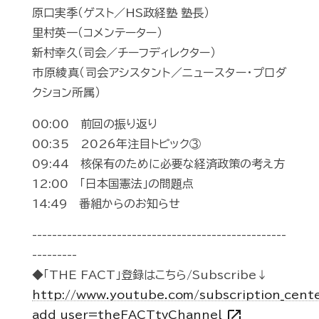
原口実季（ゲスト／HS政経塾 塾長）
里村英一（コメンテーター）
新村幸久（司会／チーフディレクター）
市原綾真（司会アシスタント／ニュースター・プロダ
クション所属）
00:00 前回の振り返り
00:35 2026年注目トピック③
09:44 核保有のために必要な経済政策の考え方
12:00 「日本国憲法」の問題点
14:49 番組からのお知らせ
---------------------------------------------------
---------
◆「THE FACT」登録はこちら/Subscribe↓
http://www.youtube.com/subscription_cent
open_in_new
add_user=theFACTtvChannel