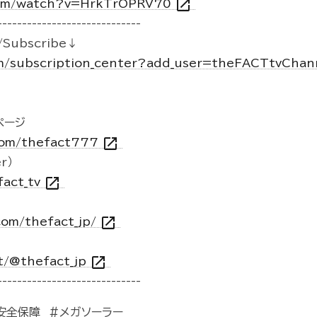
open_in_new
com/watch?v=HrkTrOPRV70
-----------------------------
Subscribe↓
m/subscription_center?add_user=theFACTtvCha
kページ
open_in_new
.com/thefact777
r）
open_in_new
fact_tv
open_in_new
com/thefact_jp/
open_in_new
t/@thefact_jp
-----------------------------
安全保障 ＃メガソーラー