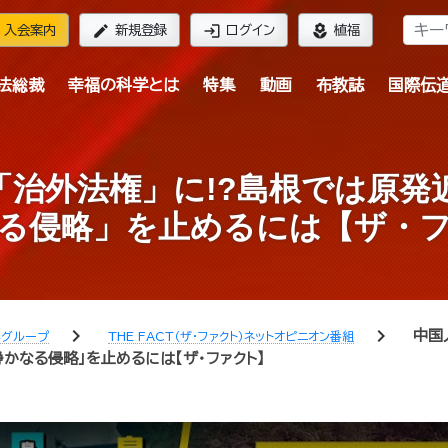
edit
login
local_florist
入会案内
新規登録
ログイン
植福
法総裁
幸福の科学とは
特集
動画
布教誌
国際伝
「治外法権」に!?島根では原発
る侵略」を止めるには【ザ・
chevron_right
chevron_right
中国
学グループ
THE FACT（ザ・ファクト）ネットオピニオン番組
かなる侵略」を止めるには【ザ・ファクト】