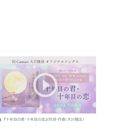
ight
『十年目の君・十年目の恋』（作詞・作曲：大川隆法）