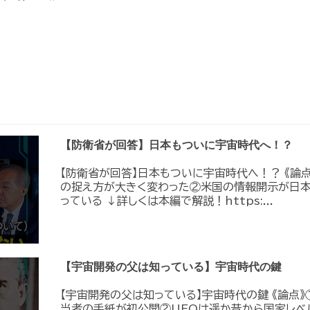
【防衛省が回答】日本もついに宇宙時代へ！？
【防衛省が回答】日本もついに宇宙時代へ！？ 《論
の捉え方が大きく変わった②米国の情報開示が日
っている ↓詳しくは本編で解説！https:...
【宇宙開発の父は知っている】宇宙時代の鍵
【宇宙開発の父は知っている】宇宙時代の鍵 《論点》
当者の手紙が初公開②UFOは遥か昔から国家レベ