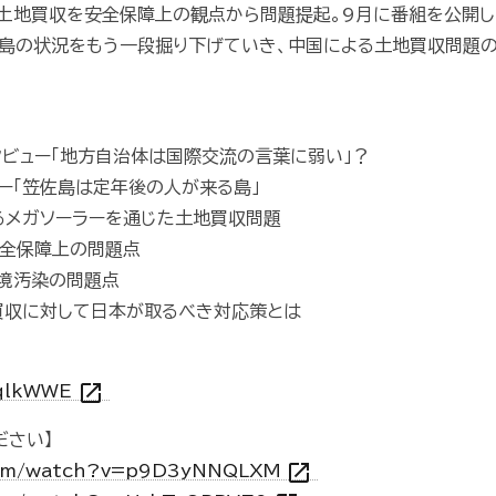
土地買収を安全保障上の観点から問題提起。9月に番組を公開し
島の状況をもう一段掘り下げていき、中国による土地買収問題の
タビュー「地方自治体は国際交流の言葉に弱い」？
ュー「笠佐島は定年後の人が来る島」
けるメガソーラーを通じた土地買収問題
安全保障上の問題点
環境汚染の問題点
地買収に対して日本が取るべき対応策とは
open_in_new
tqlkWWE
ださい】
open_in_new
.com/watch?v=p9D3yNNQLXM