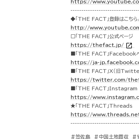
https://www.youtube.
-------------------------------
◆「THE FACT」登録はこちら/
http://www.youtube.co
□「THE FACT」公式ページ
open_in_new
https://thefact.jp/
■「THE FACT」Faceboo
https://ja-jp.facebook
■「THE FACT」X（旧Twitte
https://twitter.com/the
■「THE FACT」Instagram
https://www.instagram.
★「THE FACT」Threads
https://www.threads.ne
-------------------------------
＃笠佐島 ＃中国土地買収 ＃