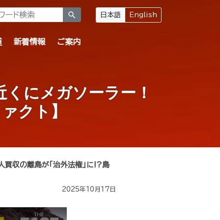
search
日本語
English
道
新着情報
ご案内
近くにメガソーラー！
ファクト】
人買収の離島が「治外法権」に!?島
2025年10月17日