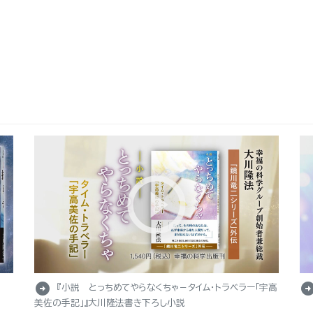
arrow_circle_right
arrow_circle_r
『小説 とっちめてやらなくちゃ－タイム・トラベラー「宇高
美佐の手記」』大川隆法書き下ろし小説