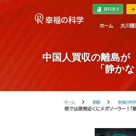
book
arrow_forward
資料請求
ホーム
大川隆
中国人買収の離島が
「静かな
chevron_right
chevron_right
ホーム
動画
幸福の科
根では原発近くにメガソーラー！「静