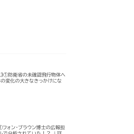
点》①防衛省の未確認飛行物体へ
本の変化の大きなきっかけにな
①フォン・ブラウン博士の広報担
ルで分析されていた！？ ↓詳