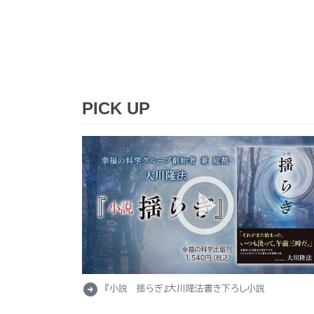
PICK UP
arrow_circle_right
『小説 揺らぎ』大川隆法書き下ろし小説