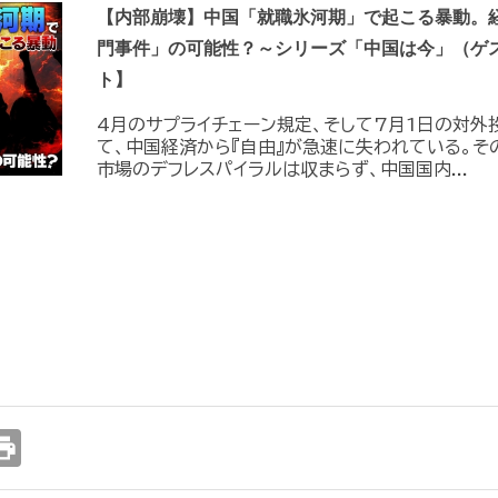
【内部崩壊】中国「就職氷河期」で起こる暴動。
門事件」の可能性？～シリーズ「中国は今」（ゲ
ト】
4月のサプライチェーン規定、そして7月1日の対外
て、中国経済から『自由』が急速に失われている。そ
市場のデフレスパイラルは収まらず、中国国内...
int