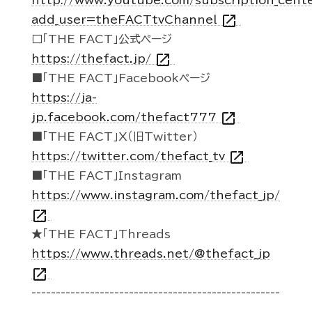
http://www.youtube.com/subscription_cent
open_in_new
add_user=theFACTtvChannel
□「THE FACT」公式ページ
open_in_new
https://thefact.jp/
■「THE FACT」Facebookページ
https://ja-
open_in_new
jp.facebook.com/thefact777
■「THE FACT」X（旧Twitter）
open_in_new
https://twitter.com/thefact_tv
■「THE FACT」Instagram
https://www.instagram.com/thefact_jp/
open_in_new
★「THE FACT」Threads
https://www.threads.net/@thefact_jp
open_in_new
---------------------------------------------------