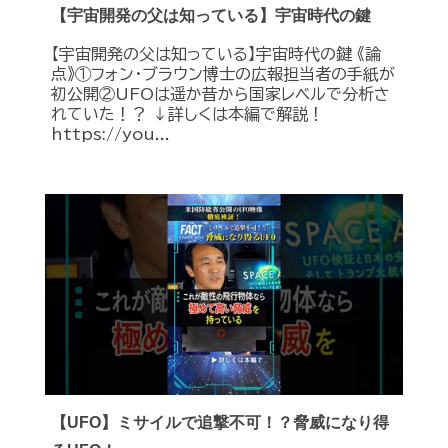
【宇宙開発の父は知っている】宇宙時代の鍵
【宇宙開発の父は知っている】宇宙時代の鍵 《論
点》①フォン・ブラウン博士の広報担当者の手紙が
初公開②UFOは遥か昔から国家レベルで分析さ
れていた！？ ↓詳しくは本編で解説！
https://you...
【UFO】ミサイルで追撃不可！？脅威になり得