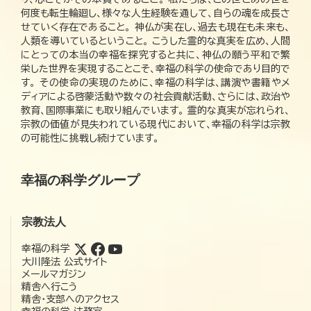
何度も転生輪廻し、様々な人生経験を通して、自らの魂を成長さ
せていく存在であること。 神仏が実在し、過去も現在も未来も、
人類を導いているということ。 こうした霊的な真実を広め、人間
にとっての本当の幸福を探究すると共に、神仏の願う平和で繁
栄した世界を実現することこそ、幸福の科学の使命であり目的で
す。 その使命の実現のために、幸福の科学は、講演や書籍やメ
ディアによる啓蒙活動や数々の社会貢献活動、さらには、政治や
教育、国際事業にも取り組んでいます。 霊的な真実が忘れられ、
宗教の価値が見失われている現代において、幸福の科学は宗教
の可能性に挑戦し続けています。
幸福の科学グループ
宗教法人
幸福の科学
大川隆法 公式サイト
メールマガジン
精舎へ行こう
精舎・支部へのアクセス