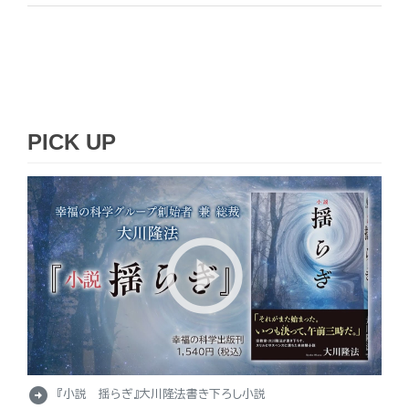
PICK UP
arrow_circle_right
『小説 揺らぎ』大川隆法書き下ろし小説