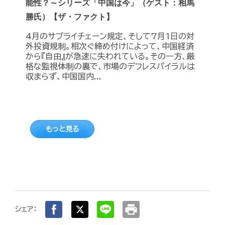
能性？～シリーズ「中国は今」（ゲスト：相馬
勝氏）【ザ・ファクト】
4月のサプライチェーン規定、そして7月1日の対
外投資規制。相次ぐ締め付けによって、中国経済
から『自由』が急速に失われている。その一方、厳
格な監視体制の裏で、市場のデフレスパイラルは
収まらず、中国国内...
もっと見る
print
シェア：