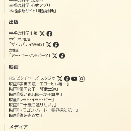
幸福の科学 法務室
幸福の科学 公式アプリ
本格診断サイト「地獄診断」
出版
幸福の科学出版
オピニオン配信
「ザ・リバティWeb」
女性誌
「アー・ユー・ハッピー?」
映画
HS ピクチャーズ スタジオ
映画『宇宙の法―エローヒム編―』
映画『愛国女子―紅武士道』
映画『呪い返し師—塩子誕生』
映画『レット・イット・ビー』
映画『二十歳に還りたい。』
映画『ドラゴン・ハート―霊界探訪記―』
映画『影を売る女』
メディア