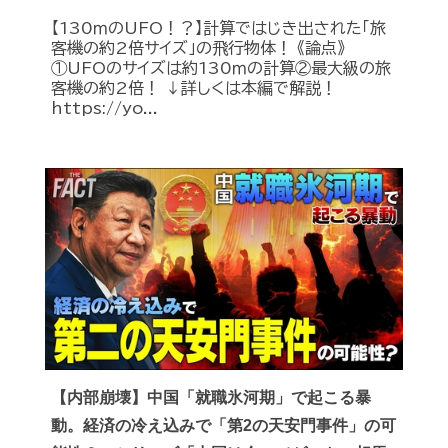
【130ｍのUFO！？】計算ではじき出された「旅
客機の約2倍サイズ」の飛行物体！ 《論点》
①UFOのサイズは約130ｍの計算②最大級の旅
客機の約2倍！ ↓詳しくは本編で解説！
https://yo...
【内部崩壊】中国「就職氷河期」で起こる暴
動。経済の冷え込みで「第2の天安門事件」の可