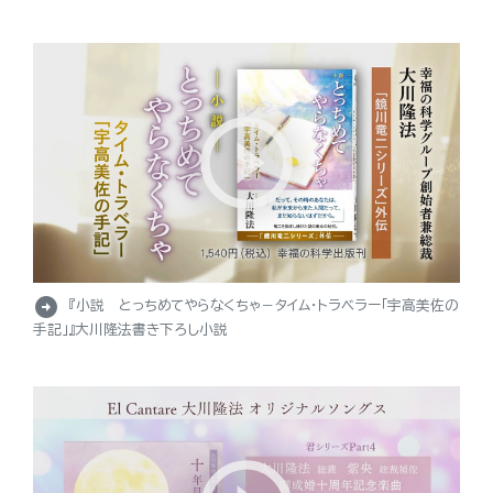
arrow_circle_right
『小説 とっちめてやらなくちゃ－タイム・トラベラー「宇高美佐の
手記」』大川隆法書き下ろし小説