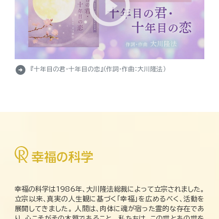
arrow_circle_right
『十年目の君・十年目の恋』（作詞・作曲：大川隆法）
幸福の科学は1986年、大川隆法総裁によって立宗されました。
立宗以来、真実の人生観に基づく「幸福」を広めるべく、活動を
展開してきました。 人間は、肉体に魂が宿った霊的な存在であ
り、心こそがその本質であること。 私たちは、この世とあの世を