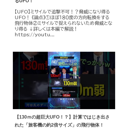
るUFO！
【UFO】ミサイルで追撃不可！？脅威になり得る
UFO！ 《論点》①ほぼ１８０度の方向転換をする
飛行物体②ミサイルで捉えられないため脅威とな
り得る ↓詳しくは本編で解説！
https://youtu...
【130ｍの超巨大UFO！？】計算ではじき出さ
れた「旅客機の約2倍サイズ」の飛行物体！