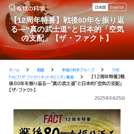
日本語
English
【12周年特番】戦後80年を振り返
る―“真の武士道”と日本的「空気
の支配」【ザ・ファクト】
chevron_right
chevron_right
chevron_right
ホーム
動画
幸福の科学グループ
THE
chevron_right
【12周年特番】戦
FACT（ザ・ファクト）ネットオピニオン番組
後80年を振り返る―“真の武士道”と日本的「空気の支配」
【ザ・ファクト】
2025年8月25日